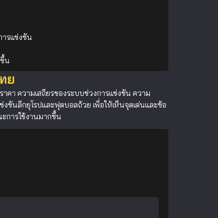
การแข่งขัน
ึ้น
ไทย
เดตราคา ความเสถียรของระบบช่วงการแข่งขัน ความ
งขันลีกยุโรปและฟุตบอลถ้วย เพื่อให้เห็นจุดเด่นและข้อ
ณะการใช้งานมากขึ้น