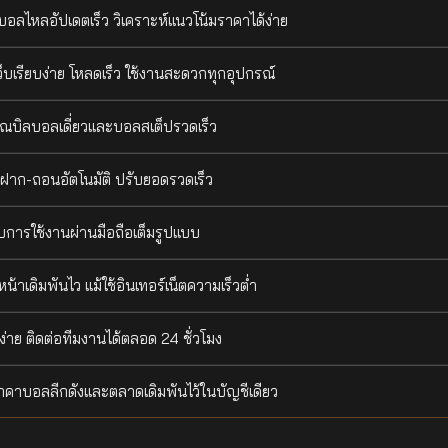
อลไหลอัปเดตเร็ว วิเคราะห์แนวโน้มราคาได้ง่าย
ว็บเรียบง่าย โหลดเร็ว ใช้งานสะดวกทุกอุปกรณ์
ณบิลบอลเดี่ยวและบอลสเต็ปรวดเร็ว
าก-ถอนอัตโนมัติ ปรับยอดรวดเร็ว
บการใช้งานผ่านมือถือเต็มรูปแบบ
น้าเดิมพันไว แม้ใช้อินเทอร์เน็ตความเร็วต่ำ
ง่าย ติดต่อทีมงานได้ตลอด 24 ชั่วโมง
คาบอลลีกดังและตลาดเดิมพันไว้ในบัญชีเดียว