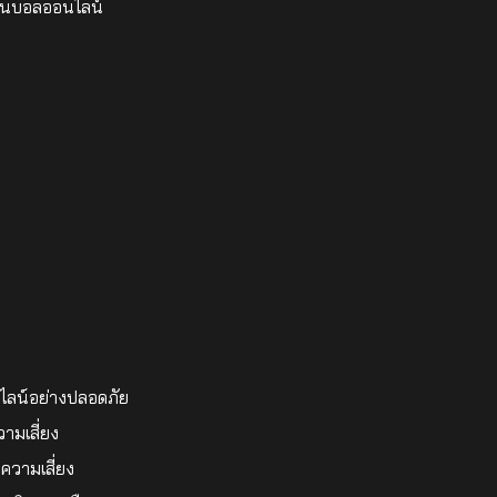
ันบอลออนไลน์
ไลน์อย่างปลอดภัย
วามเสี่ยง
ความเสี่ยง