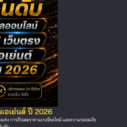
นเอเย่นต์ ปี 2026
างแข่ง การอัปเดตราคาแบบเรียลไทม์ และความปลอดภัย
ดิมพัน