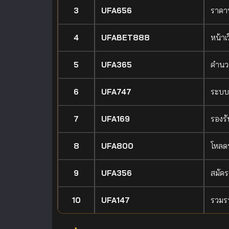
3
UFA656
ราคาบ
4
UFABET888
หน้าเ
5
UFA365
คำนว
6
UFA747
ระบบฝ
7
UFA169
รองรั
8
UFA800
โหลดห
9
UFA356
สมัคร
10
UFA147
รวมรา