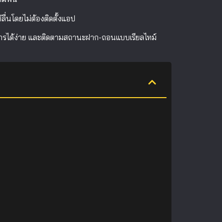
ื่นโดยไม่ต้องติดตั้งแอป
การได้ง่าย และติดตามสถานะฝาก-ถอนแบบเรียลไทม์