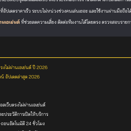
ที่อัปเดตราคาเร็ว ระบบไม่หน่วงช่วงคนเล่นเยอะ และใช้งานผ่านมือถือได้ล
นเอเย่นต์
ที่ช่วยลดความเสี่ยง ติดต่อทีมงานได้โดยตรง ตรวจสอบราย
บตรงไม่ผ่านเอเย่นต์ ปี 2026
น์ อัปเดตล่าสุด 2026
เว็บตรงไม่ผ่านเอเย่นต์
ะประวัติการเปิดให้บริการ
อนอัตโนมัติ 24 ชั่วโมง