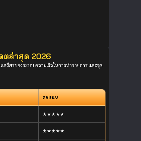
เดตล่าสุด 2026
ามเสถียรของระบบ ความเร็วในการทำรายการ และจุด
คะแนน
★★★★★
★★★★★