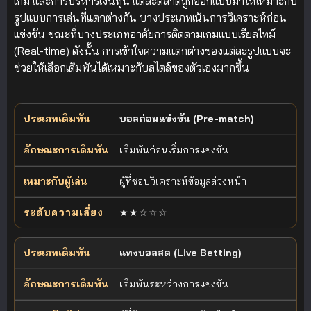
เกม และการบริหารเงินทุน แต่ละตลาดถูกออกแบบมาให้เหมาะกับ
รูปแบบการเล่นที่แตกต่างกัน บางประเภทเน้นการวิเคราะห์ก่อน
แข่งขัน ขณะที่บางประเภทอาศัยการติดตามเกมแบบเรียลไทม์
(Real-time) ดังนั้น การเข้าใจความแตกต่างของแต่ละรูปแบบจะ
ช่วยให้เลือกเดิมพันได้เหมาะกับสไตล์ของตัวเองมากขึ้น
ตารางเปรียบเทียบประเภทการเดิมพันฟุตบอล ลักษณะการเดิมพัน ผู้เล่นท
บอลก่อนแข่งขัน (Pre-match)
ประเภทเดิมพัน
ลักษณะการเดิมพัน
เหมาะกับผู้เล่น
เดิมพันก่อนเริ่มการแข่งขัน
ผู้ที่ชอบวิเคราะห์ข้อมูลล่วงหน้า
★★☆☆☆
แทงบอลสด (Live Betting)
เดิมพันระหว่างการแข่งขัน