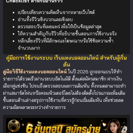
Checklist สำหรับอ่านรีวิว
เปรียบเทียบความคิดเห็นจากหลายเว็บไซต์
อ่านทั้งรีวิวเชิงบวกและเชิงลบ
ตรวจสอบวันที่เผยแพร่ เพื่อให้เป็นข้อมูลล่าสุด
ให้ความสำคัญกับรีวิวที่อธิบายขั้นตอนการใช้งานจริง
หลีกเลี่ยงรีวิวที่มีลักษณะโฆษณาหรือใช้ข้อความซ้ำ
จำนวนมาก
คู่มือการใช้งานระบบ เว็บแทงบอลออนไลน์ สำหรับผู้เริ่ม
ต้น
คู่มือวิธีใช้งานแทงบอลออนไลน์
ในปี 2026 ถูกออกแบบให้ทำ
รายการได้รวดเร็วผ่านระบบอัตโนมัติ ตั้งแต่สมัครสมาชิก ฝากเงิน
เลือกคู่แข่งขัน ไปจนถึงตรวจสอบผลการเดิมพัน ทั้งหมดสามารถทำ
ผ่านสมาร์ตโฟนหรือคอมพิวเตอร์โดยไม่ต้องติดตั้งโปรแกรมเพิ่มเติม
ขั้นตอนด้านล่างสรุปการใช้งานที่ควรรู้ก่อนเริ่มเดิมพัน เพื่อช่วยลด
ความผิดพลาดระหว่างทำรายการ