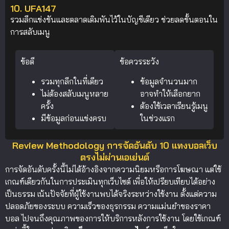
10. UFA147
รวมลีกแข่งขันและตลาดเดิมพันไว้ในบัญชีเดียว ช่วยลดขั้นตอนใน
การสลับเมนู
ข้อดี
ข้อควรระวัง
รวมทุกลีกในที่เดียว
ข้อมูลจำนวนมาก
ไม่ต้องสลับเมนูหลาย
อาจทำให้เลือกยาก
ครั้ง
ต้องใช้เวลาเรียนรู้เมนู
มีข้อมูลก่อนแข่งครบ
ในช่วงแรก
Review Methodology การจัดอันดับ 10 แทงบอลเว็บ
ตรงไม่ผ่านเอเย่นต์
การจัดอันดับครั้งนี้ไม่ได้อ้างอิงจากความนิยมหรือการโฆษณา แต่ใช้
เกณฑ์เดียวกันในการประเมินทุกเว็บไซต์ เพื่อให้เปรียบเทียบได้อย่าง
เป็นธรรม เน้นปัจจัยที่ผู้ใช้งานพบได้จริงระหว่างใช้งาน ตั้งแต่ความ
ปลอดภัยของระบบ ความเร็วของธุรกรรม ความแม่นยำของราคา
บอล ไปจนถึงคุณภาพของการให้บริการหลังการใช้งาน โดยใช้เกณฑ์