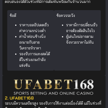
ตอบสนองได้ดีในช่วงที่มีการเดิมพันพร้อมกันจำนวนมาก
ข้อดี
ข้อควรระวัง
ราคาบอลอัปเดตเร็ว
ราคามีการเปลี่ยนเร็ว
ค่าความหน่วงต่ำ
อาจต้องตัดสินใจไว
ค่าน้ำค่อนข้างนิ่ง
ผู้เล่นใหม่อาจตาม
เหมาะกับสาย
จังหวะราคาไม่ทัน
วิเคราะห์ราคา
รองรับการแทงสดได้
ดีในช่วงเกมกำลัง
แข่งขัน
2. UFABET168
ระบบมีความเสถียรสูง รองรับการใช้งานต่อเนื่องได้ดี แม้ในช่วงที่