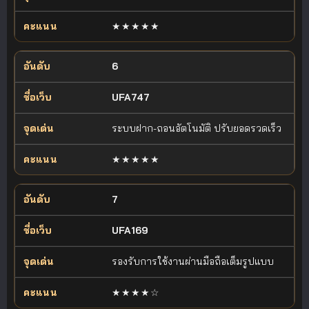
★★★★★
6
UFA747
ระบบฝาก-ถอนอัตโนมัติ ปรับยอดรวดเร็ว
★★★★★
7
UFA169
รองรับการใช้งานผ่านมือถือเต็มรูปแบบ
★★★★☆