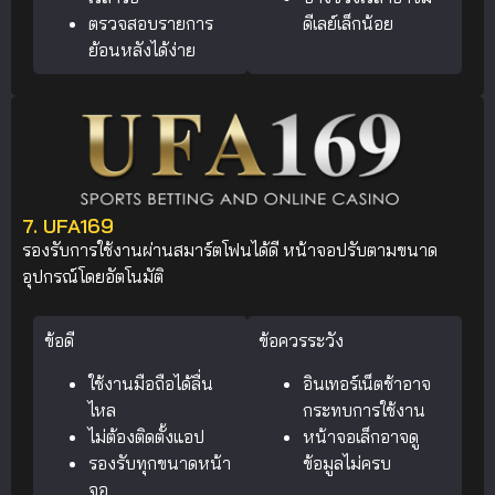
ตรวจสอบรายการ
ดีเลย์เล็กน้อย
ย้อนหลังได้ง่าย
7. UFA169
รองรับการใช้งานผ่านสมาร์ตโฟนได้ดี หน้าจอปรับตามขนาด
อุปกรณ์โดยอัตโนมัติ
ข้อดี
ข้อควรระวัง
ใช้งานมือถือได้ลื่น
อินเทอร์เน็ตช้าอาจ
ไหล
กระทบการใช้งาน
ไม่ต้องติดตั้งแอป
หน้าจอเล็กอาจดู
รองรับทุกขนาดหน้า
ข้อมูลไม่ครบ
จอ