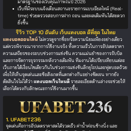
มาตรฐานของเว็บคุณภาพในปี 2026
เว็บที่มีระบบแจ้งเตือนสถานะรายการแบบเรียลไทม์ (Real-
time) ช่วยตรวจสอบการฝาก ถอน และผลเดิมพันได้สะดวก
ยิ่งขึ้น
รีวิว TOP 10 อันดับ เว็บแทงบอล ดีที่สุด ในไทย
แทงบอลออนไลน์
ไม่ควรดูจากชื่อหรือความนิยมเพียงอย่างเดียว
แต่ควรพิจารณาจากการใช้งานจริง ทั้งความเร็วในการอัปเดตราคา
ความเสถียรของระบบช่วงการแข่งขัน ความแม่นยำของการรับบิล
และการจัดการธุรกรรมหลังวางเดิมพัน ทีมงานได้เปรียบเทียบแต่ละ
เว็บภายใต้เงื่อนไขเดียวกันในช่วงการแข่งขันลีกยุโรปและฟุตบอลถ้วย
เพื่อให้เห็นจุดเด่นและข้อสังเกตที่แตกต่างกันอย่างชัดเจน หากยัง
ตัดสินใจไม่ได้ว่า
แทงบอลเว็บไหนดี
รายละเอียดด้านล่างจะช่วยให้
เลือกได้ตรงกับลักษณะการใช้งานมากขึ้น
1. UFABET236
จุดเด่นคือการอัปเดตราคาสดได้รวดเร็ว ค่าน้ำค่อนข้างนิ่ง และ