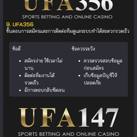
9. UFA356
ขั้นตอนการสมัครและการติดต่อทีมดูแลระบบทำได้สะดวกรวดเร็ว
ข้อดี
ข้อควรระวัง
สมัครง่าย ใช้เวลาไม่
ควรตรวจสอบข้อมูล
นาน
ก่อนสมัคร
ติดต่อทีมงานได้
เก็บข้อมูลบัญชีให้
รวดเร็ว
ปลอดภัย
มีการตอบกลับชัดเจน