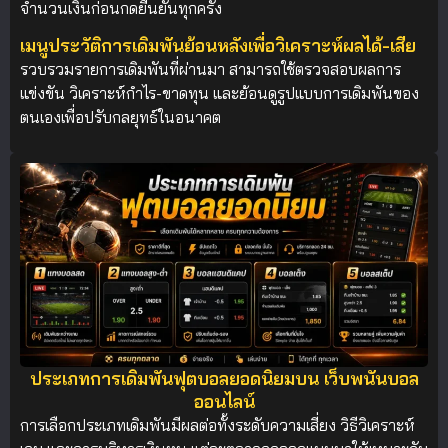
จำนวนเงินก่อนกดยืนยันทุกครั้ง
เมนูประวัติการเดิมพันย้อนหลังเพื่อวิเคราะห์ผลได้-เสีย
รวบรวมรายการเดิมพันที่ผ่านมา สามารถใช้ตรวจสอบผลการ
แข่งขัน วิเคราะห์กำไร-ขาดทุน และย้อนดูรูปแบบการเดิมพันของ
ตนเองเพื่อปรับกลยุทธ์ในอนาคต
ประเภทการเดิมพันฟุตบอลยอดนิยมบน เว็บพนันบอล
ออนไลน์
การเลือกประเภทเดิมพันมีผลต่อทั้งระดับความเสี่ยง วิธีวิเคราะห์