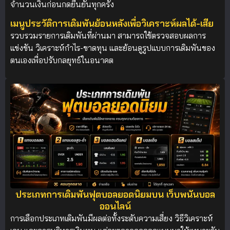
จำนวนเงินก่อนกดยืนยันทุกครั้ง
เมนูประวัติการเดิมพันย้อนหลังเพื่อวิเคราะห์ผลได้-เสีย
รวบรวมรายการเดิมพันที่ผ่านมา สามารถใช้ตรวจสอบผลการ
แข่งขัน วิเคราะห์กำไร-ขาดทุน และย้อนดูรูปแบบการเดิมพันของ
ตนเองเพื่อปรับกลยุทธ์ในอนาคต
ประเภทการเดิมพันฟุตบอลยอดนิยมบน เว็บพนันบอล
ออนไลน์
การเลือกประเภทเดิมพันมีผลต่อทั้งระดับความเสี่ยง วิธีวิเคราะห์