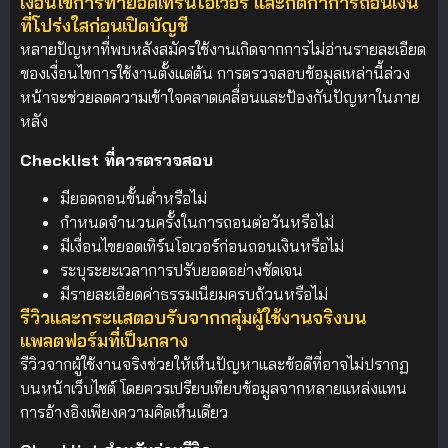
เงื่อนไขการทำยอดเทิร์นโอเวอร์ และกติกาการถอนเงิน
ที่โปร่งใสก่อนเปิดบัญชี
หลายปัญหาที่พบหลังสมัครใช้งานเกิดจากการไม่อ่านรายละเอียด
ของเงื่อนไขการใช้งานตั้งแต่ต้น การตรวจสอบข้อมูลเหล่านี้ล่วง
หน้าจะช่วยลดความเข้าใจคลาดเคลื่อนและป้องกันปัญหาในภาย
หลัง
Checklist ที่ควรตรวจสอบ
มียอดถอนขั้นต่ำหรือไม่
กำหนดจำนวนครั้งในการถอนต่อวันหรือไม่
มีเงื่อนไขยอดเทิร์นโอเวอร์ก่อนถอนเงินหรือไม่
ระบุระยะเวลาการปรับยอดอย่างชัดเจน
มีรายละเอียดค่าธรรมเนียมครบถ้วนหรือไม่
รีวิวและกระแสตอบรับจากกลุ่มผู้ใช้งานจริงบน
แพลตฟอร์มที่เป็นกลาง
รีวิวจากผู้ใช้งานจริงช่วยให้เห็นปัญหาและข้อดีที่อาจไม่ปรากฏ
บนหน้าเว็บไซต์ โดยควรเปรียบเทียบข้อมูลจากหลายแหล่งแทน
การอ้างอิงเพียงความคิดเห็นเดียว