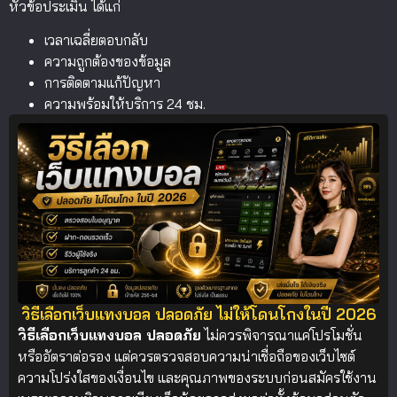
หัวข้อประเมิน ได้แก่
เวลาเฉลี่ยตอบกลับ
ความถูกต้องของข้อมูล
การติดตามแก้ปัญหา
ความพร้อมให้บริการ 24 ชม.
วิธีเลือกเว็บแทงบอล ปลอดภัย ไม่ให้โดนโกงในปี 2026
วิธีเลือกเว็บแทงบอล ปลอดภัย
ไม่ควรพิจารณาแค่โปรโมชั่น
หรืออัตราต่อรอง แต่ควรตรวจสอบความน่าเชื่อถือของเว็บไซต์
ความโปร่งใสของเงื่อนไข และคุณภาพของระบบก่อนสมัครใช้งาน