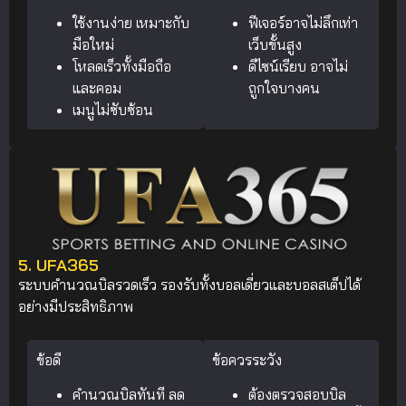
ใช้งานง่าย เหมาะกับ
ฟีเจอร์อาจไม่ลึกเท่า
มือใหม่
เว็บขั้นสูง
โหลดเร็วทั้งมือถือ
ดีไซน์เรียบ อาจไม่
และคอม
ถูกใจบางคน
เมนูไม่ซับซ้อน
5. UFA365
ระบบคำนวณบิลรวดเร็ว รองรับทั้งบอลเดี่ยวและบอลสเต็ปได้
อย่างมีประสิทธิภาพ
ข้อดี
ข้อควรระวัง
คำนวณบิลทันที ลด
ต้องตรวจสอบบิล