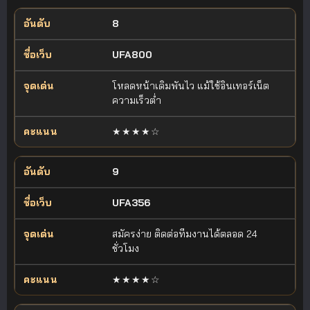
8
UFA800
โหลดหน้าเดิมพันไว แม้ใช้อินเทอร์เน็ต
ความเร็วต่ำ
★★★★☆
9
UFA356
สมัครง่าย ติดต่อทีมงานได้ตลอด 24
ชั่วโมง
★★★★☆