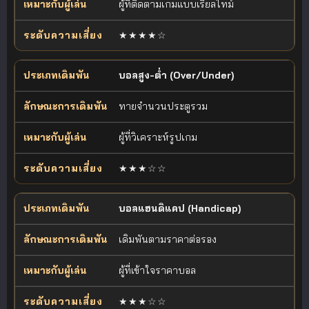
ผู้ที่ติดตามเกมแบบเรียลไทม์
★★★★☆
บอลสูง-ต่ำ (Over/Under)
ทายจำนวนประตูรวม
ผู้ที่วิเคราะห์รูปเกม
★★★☆☆
บอลแฮนดิแคป (Handicap)
เดิมพันตามราคาต่อรอง
ผู้ที่เข้าใจราคาบอล
★★★☆☆