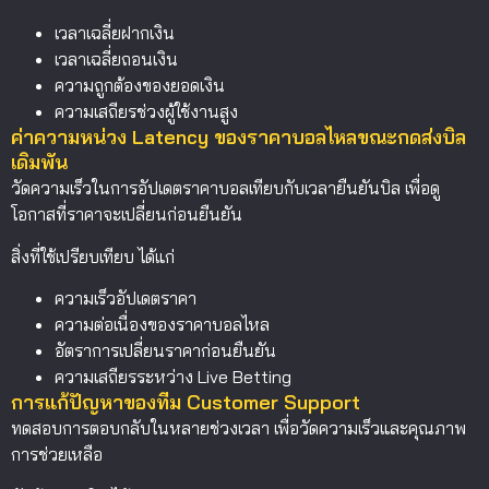
เวลาเฉลี่ยฝากเงิน
เวลาเฉลี่ยถอนเงิน
ความถูกต้องของยอดเงิน
ความเสถียรช่วงผู้ใช้งานสูง
ค่าความหน่วง Latency ของราคาบอลไหลขณะกดส่งบิล
เดิมพัน
วัดความเร็วในการอัปเดตราคาบอลเทียบกับเวลายืนยันบิล เพื่อดู
โอกาสที่ราคาจะเปลี่ยนก่อนยืนยัน
สิ่งที่ใช้เปรียบเทียบ ได้แก่
ความเร็วอัปเดตราคา
ความต่อเนื่องของราคาบอลไหล
อัตราการเปลี่ยนราคาก่อนยืนยัน
ความเสถียรระหว่าง Live Betting
การแก้ปัญหาของทีม Customer Support
ทดสอบการตอบกลับในหลายช่วงเวลา เพื่อวัดความเร็วและคุณภาพ
การช่วยเหลือ