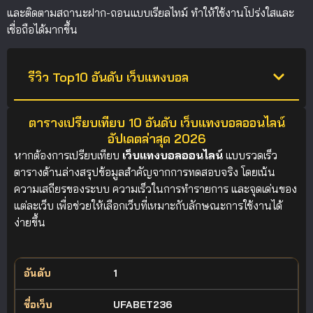
และติดตามสถานะฝาก-ถอนแบบเรียลไทม์ ทำให้ใช้งานโปร่งใสและ
เชื่อถือได้มากขึ้น
รีวิว Top10 อันดับ เว็บแทงบอล
ตารางเปรียบเทียบ 10 อันดับ เว็บแทงบอลออนไลน์
อัปเดตล่าสุด 2026
หากต้องการเปรียบเทียบ
เว็บแทงบอลออนไลน์
แบบรวดเร็ว
ตารางด้านล่างสรุปข้อมูลสำคัญจากการทดสอบจริง โดยเน้น
ความเสถียรของระบบ ความเร็วในการทำรายการ และจุดเด่นของ
แต่ละเว็บ เพื่อช่วยให้เลือกเว็บที่เหมาะกับลักษณะการใช้งานได้
ง่ายขึ้น
1
อันดับ
ชื่อเว็บ
จุดเด่นจากการทดสอบจริง
คะแนน
UFABET236