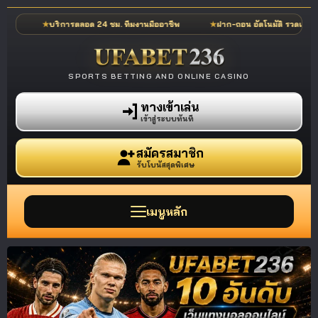
บริการตลอด 24 ชม. ทีมงานมืออาชีพ
ฝาก-ถอน อัตโนมัติ รวดเร็วภายในไม่กี่วินา
SPORTS BETTING AND ONLINE CASINO
ทางเข้าเล่น
เข้าสู่ระบบทันที
สมัครสมาชิก
รับโบนัสสุดพิเศษ
เมนูหลัก
รีวิวเว็บแทงบอลออนไลน์
10 อันดับ เว็บตรงไม่ผ่าน