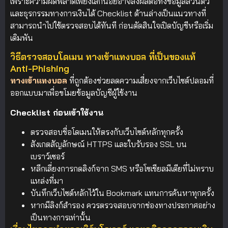
เพราะความผิดพลาดเพียงเล็กน้อยอาจส่งผลต่อทั้งข้อมูลส่วนตัว
และธุรกรรมทางการเงินได้ Checklist ด้านล่างเป็นแนวทางที่
สามารถนำไปใช้ตรวจสอบได้ทันที ก่อนตัดสินใจเปิดบัญชีหรือเริ่ม
เดิมพัน
วิธีตรวจสอบโดเมน ทางเข้าแทงบอล ที่เป็นของแท้
Anti-Phishing
ทางเข้าแทงบอล
ที่ถูกต้องช่วยลดความเสี่ยงจากเว็บไซต์ปลอมที่
ออกแบบมาเพื่อขโมยข้อมูลบัญชีผู้ใช้งาน
Checklist ก่อนเข้าใช้งาน
ตรวจสอบชื่อโดเมนให้ตรงกับเว็บไซต์หลักทุกครั้ง
สังเกตสัญลักษณ์ HTTPS และใบรับรอง SSL บน
เบราว์เซอร์
หลีกเลี่ยงการกดลิงก์จาก SMS หรือโซเชียลมีเดียที่ไม่ทราบ
แหล่งที่มา
บันทึกเว็บไซต์หลักไว้ใน Bookmark แทนการค้นหาทุกครั้ง
หากมีลิงก์สำรอง ควรตรวจสอบจากช่องทางประกาศอย่าง
เป็นทางการเท่านั้น