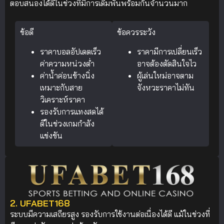
ตอบสนองได้ดีในช่วงที่มีการเดิมพันพร้อมกันจำนวนมาก
ข้อดี
ข้อควรระวัง
ราคาบอลอัปเดตเร็ว
ราคามีการเปลี่ยนเร็ว
ค่าความหน่วงต่ำ
อาจต้องตัดสินใจไว
ค่าน้ำค่อนข้างนิ่ง
ผู้เล่นใหม่อาจตาม
เหมาะกับสาย
จังหวะราคาไม่ทัน
วิเคราะห์ราคา
รองรับการแทงสดได้
ดีในช่วงเกมกำลัง
แข่งขัน
2. UFABET168
ระบบมีความเสถียรสูง รองรับการใช้งานต่อเนื่องได้ดี แม้ในช่วงที่