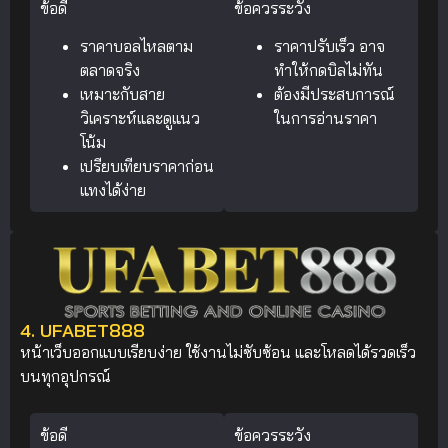
ข้อดี
ข้อควรระวัง
ราคาบอลไหลตาม
ราคาปรับเร็ว อาจ
ตลาดจริง
ทำให้กดบิลไม่ทัน
เหมาะกับสาย
ต้องมีประสบการณ์
วิเคราะห์และดูแนว
ในการอ่านราคา
โน้ม
เปรียบเทียบราคาก่อน
แทงได้ง่าย
4. UFABET888
หน้าเว็บออกแบบเรียบง่าย ใช้งานไม่ซับซ้อน และโหลดได้รวดเร็ว
บนทุกอุปกรณ์
ข้อดี
ข้อควรระวัง