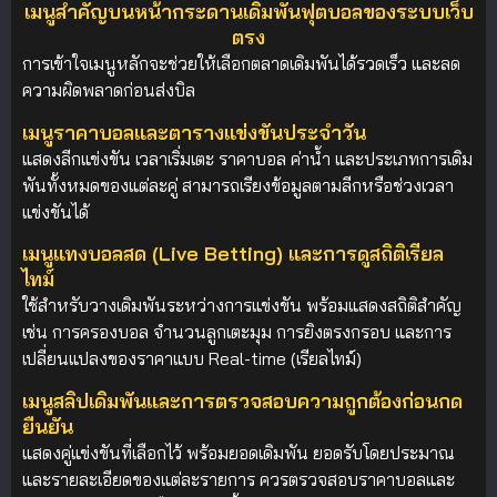
เมนูสำคัญบนหน้ากระดานเดิมพันฟุตบอลของระบบเว็บ
ตรง
การเข้าใจเมนูหลักจะช่วยให้เลือกตลาดเดิมพันได้รวดเร็ว และลด
ความผิดพลาดก่อนส่งบิล
เมนูราคาบอลและตารางแข่งขันประจำวัน
แสดงลีกแข่งขัน เวลาเริ่มเตะ ราคาบอล ค่าน้ำ และประเภทการเดิม
พันทั้งหมดของแต่ละคู่ สามารถเรียงข้อมูลตามลีกหรือช่วงเวลา
แข่งขันได้
เมนูแทงบอลสด (Live Betting) และการดูสถิติเรียล
ไทม์
ใช้สำหรับวางเดิมพันระหว่างการแข่งขัน พร้อมแสดงสถิติสำคัญ
เช่น การครองบอล จำนวนลูกเตะมุม การยิงตรงกรอบ และการ
เปลี่ยนแปลงของราคาแบบ Real-time (เรียลไทม์)
เมนูสลิปเดิมพันและการตรวจสอบความถูกต้องก่อนกด
ยืนยัน
แสดงคู่แข่งขันที่เลือกไว้ พร้อมยอดเดิมพัน ยอดรับโดยประมาณ
และรายละเอียดของแต่ละรายการ ควรตรวจสอบราคาบอลและ