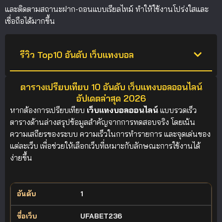
และติดตามสถานะฝาก-ถอนแบบเรียลไทม์ ทำให้ใช้งานโปร่งใสและ
เชื่อถือได้มากขึ้น
รีวิว Top10 อันดับ เว็บแทงบอล
ตารางเปรียบเทียบ 10 อันดับ เว็บแทงบอลออนไลน์
อัปเดตล่าสุด 2026
หากต้องการเปรียบเทียบ
เว็บแทงบอลออนไลน์
แบบรวดเร็ว
ตารางด้านล่างสรุปข้อมูลสำคัญจากการทดสอบจริง โดยเน้น
ความเสถียรของระบบ ความเร็วในการทำรายการ และจุดเด่นของ
แต่ละเว็บ เพื่อช่วยให้เลือกเว็บที่เหมาะกับลักษณะการใช้งานได้
ง่ายขึ้น
1
อันดับ
ชื่อเว็บ
จุดเด่นจากการทดสอบจริง
คะแนน
UFABET236