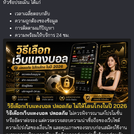
หัวข้อประเมิน ได้แก่
เวลาเฉลี่ยตอบกลับ
ความถูกต้องของข้อมูล
การติดตามแก้ปัญหา
ความพร้อมให้บริการ 24 ชม.
วิธีเลือกเว็บแทงบอล ปลอดภัย ไม่ให้โดนโกงในปี 2026
วิธีเลือกเว็บแทงบอล ปลอดภัย
ไม่ควรพิจารณาแค่โปรโมชั่น
หรืออัตราต่อรอง แต่ควรตรวจสอบความน่าเชื่อถือของเว็บไซต์
ความโปร่งใสของเงื่อนไข และคุณภาพของระบบก่อนสมัครใช้งาน