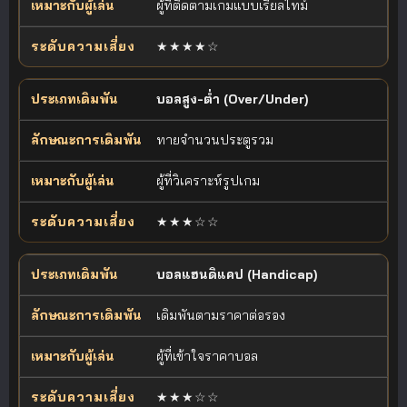
ผู้ที่ติดตามเกมแบบเรียลไทม์
★★★★☆
บอลสูง-ต่ำ (Over/Under)
ทายจำนวนประตูรวม
ผู้ที่วิเคราะห์รูปเกม
★★★☆☆
บอลแฮนดิแคป (Handicap)
เดิมพันตามราคาต่อรอง
ผู้ที่เข้าใจราคาบอล
★★★☆☆