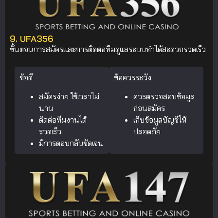
9. UFA356
ขั้นตอนการสมัครและการติดต่อทีมดูแลระบบทำได้สะดวกรวดเร็ว
ข้อดี
ข้อควรระวัง
สมัครง่าย ใช้เวลาไม่
ควรตรวจสอบข้อมูล
นาน
ก่อนสมัคร
ติดต่อทีมงานได้
เก็บข้อมูลบัญชีให้
รวดเร็ว
ปลอดภัย
มีการตอบกลับชัดเจน