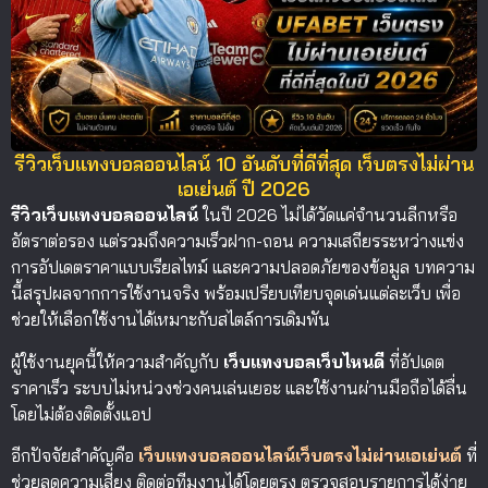
เอเย่นต์ มั่นคงปลอดภัย
จ่ายจริงทุกบิล
รีวิวเว็บแทงบอลออนไลน์ 10 อันดับที่ดีที่สุด เว็บตรงไม่ผ่าน
เอเย่นต์ ปี 2026
รีวิวเว็บแทงบอลออนไลน์
ในปี 2026 ไม่ได้วัดแค่จำนวนลีกหรือ
อัตราต่อรอง แต่รวมถึงความเร็วฝาก-ถอน ความเสถียรระหว่างแข่ง
การอัปเดตราคาแบบเรียลไทม์ และความปลอดภัยของข้อมูล บทความ
นี้สรุปผลจากการใช้งานจริง พร้อมเปรียบเทียบจุดเด่นแต่ละเว็บ เพื่อ
ช่วยให้เลือกใช้งานได้เหมาะกับสไตล์การเดิมพัน
ผู้ใช้งานยุคนี้ให้ความสำคัญกับ
เว็บแทงบอลเว็บไหนดี
ที่อัปเดต
ราคาเร็ว ระบบไม่หน่วงช่วงคนเล่นเยอะ และใช้งานผ่านมือถือได้ลื่น
โดยไม่ต้องติดตั้งแอป
อีกปัจจัยสำคัญคือ
เว็บแทงบอลออนไลน์เว็บตรงไม่ผ่านเอเย่นต์
ที่
ช่วยลดความเสี่ยง ติดต่อทีมงานได้โดยตรง ตรวจสอบรายการได้ง่าย