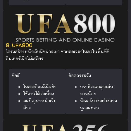
8. UFA800
โครงสร้างหน้าเว็บมีขนาดเบา ช่วยลดเวลาโหลดในพื้นที่ที่
อินเทอร์เน็ตไม่เสถียร
ข้อดี
ข้อควรระวัง
โหลดเร็วแม้เน็ตช้า
กราฟิกและลูกเล่น
ใช้งานได้ต่อเนื่อง
อาจน้อย
ลดปัญหาหน้าเว็บ
ฟีเจอร์บางอย่างอาจ
ค้าง
ถูกลดทอน