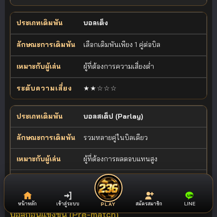
บอลเต็ง
เลือกเดิมพันเพียง 1 คู่ต่อบิล
ผู้ที่ต้องการความเสี่ยงต่ำ
★★☆☆☆
บอลสเต็ป (Parlay)
รวมหลายคู่ในบิลเดียว
ผู้ที่ต้องการผลตอบแทนสูง
★★★★★
หน้าหลัก
เข้าสู่ระบบ
สมัครสมาชิก
LINE
PLAY
บอลก่อนแข่งขัน (Pre-match)