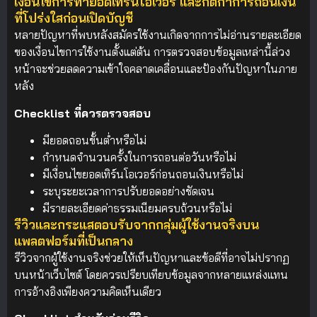
เงื่อนไขการทำยอดเทิร์นโอเวอร์ และกติกาการถอนเงิน
ที่โปร่งใสก่อนเปิดบัญชี
หลายปัญหาที่พบหลังสมัครใช้งานเกิดจากการไม่อ่านรายละเอียด
ของเงื่อนไขการใช้งานตั้งแต่ต้น การตรวจสอบข้อมูลเหล่านี้ล่วง
หน้าจะช่วยลดความเข้าใจคลาดเคลื่อนและป้องกันปัญหาในภาย
หลัง
Checklist ที่ควรตรวจสอบ
มียอดถอนขั้นต่ำหรือไม่
กำหนดจำนวนครั้งในการถอนต่อวันหรือไม่
มีเงื่อนไขยอดเทิร์นโอเวอร์ก่อนถอนเงินหรือไม่
ระบุระยะเวลาการปรับยอดอย่างชัดเจน
มีรายละเอียดค่าธรรมเนียมครบถ้วนหรือไม่
รีวิวและกระแสตอบรับจากกลุ่มผู้ใช้งานจริงบน
แพลตฟอร์มที่เป็นกลาง
รีวิวจากผู้ใช้งานจริงช่วยให้เห็นปัญหาและข้อดีที่อาจไม่ปรากฏ
บนหน้าเว็บไซต์ โดยควรเปรียบเทียบข้อมูลจากหลายแหล่งแทน
การอ้างอิงเพียงความคิดเห็นเดียว