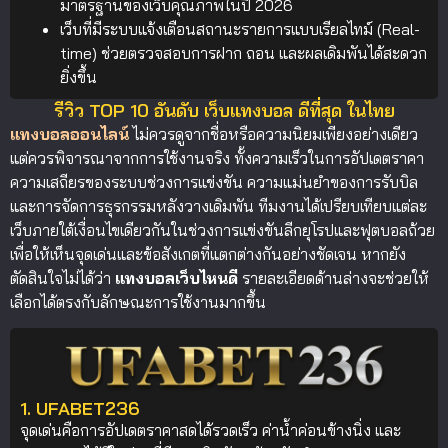
มาตรฐานของเว็บคุณภาพในปี 2026
เว็บที่มีระบบแจ้งเตือนสถานะรายการแบบเรียลไทม์ (Real-
time) ช่วยตรวจสอบการฝาก ถอน และผลเดิมพันได้สะดวก
ยิ่งขึ้น
รีวิว TOP 10 อันดับ เว็บแทงบอล ดีที่สุด ในไทย
แทงบอลออนไลน์
ไม่ควรดูจากชื่อหรือความนิยมเพียงอย่างเดียว
แต่ควรพิจารณาจากการใช้งานจริง ทั้งความเร็วในการอัปเดตราคา
ความเสถียรของระบบช่วงการแข่งขัน ความแม่นยำของการรับบิล
และการจัดการธุรกรรมหลังวางเดิมพัน ทีมงานได้เปรียบเทียบแต่ละ
เว็บภายใต้เงื่อนไขเดียวกันในช่วงการแข่งขันลีกยุโรปและฟุตบอลถ้วย
เพื่อให้เห็นจุดเด่นและข้อสังเกตที่แตกต่างกันอย่างชัดเจน หากยัง
ตัดสินใจไม่ได้ว่า
แทงบอลเว็บไหนดี
รายละเอียดด้านล่างจะช่วยให้
เลือกได้ตรงกับลักษณะการใช้งานมากขึ้น
1. UFABET236
จุดเด่นคือการอัปเดตราคาสดได้รวดเร็ว ค่าน้ำค่อนข้างนิ่ง และ