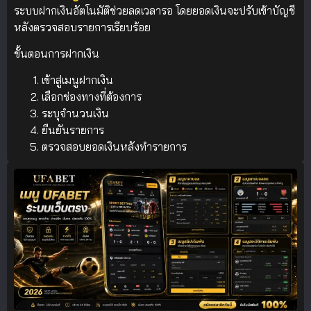
ระบบฝากเงินอัตโนมัติช่วยลดเวลารอ โดยยอดเงินจะปรับเข้าบัญชี
หลังตรวจสอบรายการเรียบร้อย
ขั้นตอนการฝากเงิน
เข้าสู่เมนูฝากเงิน
เลือกช่องทางที่ต้องการ
ระบุจำนวนเงิน
ยืนยันรายการ
ตรวจสอบยอดเงินหลังทำรายการ