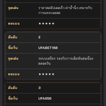
ราคาสดอัปเดตเร็ว ค่าน้ำนิ่ง เหมาะกับ
การแทงบอลสด
★★★★★
2
UFABET168
ระบบเสถียร รองรับการเดิมพันต่อเนื่อง
ตลอดวัน
★★★★★
3
UFA656