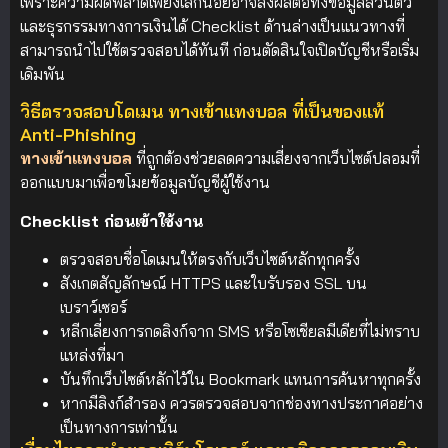
เพราะความผิดพลาดเพียงเล็กน้อยอาจส่งผลต่อทั้งข้อมูลส่วนตัว
และธุรกรรมทางการเงินได้ Checklist ด้านล่างเป็นแนวทางที่
สามารถนำไปใช้ตรวจสอบได้ทันที ก่อนตัดสินใจเปิดบัญชีหรือเริ่ม
เดิมพัน
วิธีตรวจสอบโดเมน ทางเข้าแทงบอล ที่เป็นของแท้
Anti-Phishing
ทางเข้าแทงบอล
ที่ถูกต้องช่วยลดความเสี่ยงจากเว็บไซต์ปลอมที่
ออกแบบมาเพื่อขโมยข้อมูลบัญชีผู้ใช้งาน
Checklist ก่อนเข้าใช้งาน
ตรวจสอบชื่อโดเมนให้ตรงกับเว็บไซต์หลักทุกครั้ง
สังเกตสัญลักษณ์ HTTPS และใบรับรอง SSL บน
เบราว์เซอร์
หลีกเลี่ยงการกดลิงก์จาก SMS หรือโซเชียลมีเดียที่ไม่ทราบ
แหล่งที่มา
บันทึกเว็บไซต์หลักไว้ใน Bookmark แทนการค้นหาทุกครั้ง
หากมีลิงก์สำรอง ควรตรวจสอบจากช่องทางประกาศอย่าง
เป็นทางการเท่านั้น