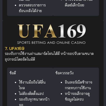
ตรวจสอบรายการ
ดีเลย์เล็กน้อย
ย้อนหลังได้ง่าย
7. UFA169
รองรับการใช้งานผ่านสมาร์ตโฟนได้ดี หน้าจอปรับตามขนาด
อุปกรณ์โดยอัตโนมัติ
ข้อดี
ข้อควรระวัง
ใช้งานมือถือได้ลื่น
อินเทอร์เน็ตช้าอาจ
ไหล
กระทบการใช้งาน
ไม่ต้องติดตั้งแอป
หน้าจอเล็กอาจดู
รองรับทุกขนาดหน้า
ข้อมูลไม่ครบ
จอ