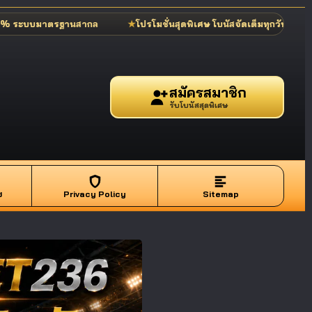
มาตรฐานสากล
โปรโมชั่นสุดพิเศษ โบนัสจัดเต็มทุกวัน
เว็บตรง
สมัครสมาชิก
รับโบนัสสุดพิเศษ
ข
Privacy Policy
Sitemap
่านเอเย่นต์ มั่นคง