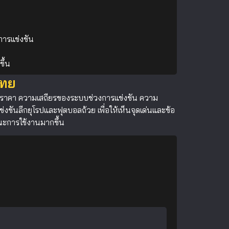
การแข่งขัน
ึ้น
ไทย
เดตราคา ความเสถียรของระบบช่วงการแข่งขัน ความ
งขันลีกยุโรปและฟุตบอลถ้วย เพื่อให้เห็นจุดเด่นและข้อ
ณะการใช้งานมากขึ้น