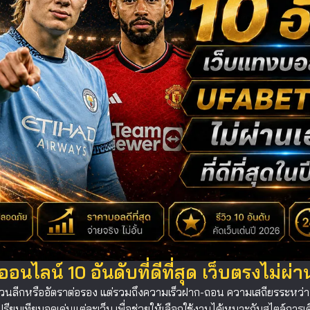
อนไลน์ 10 อันดับที่ดีที่สุด เว็บตรงไม่ผ่า
นวนลีกหรืออัตราต่อรอง แต่รวมถึงความเร็วฝาก-ถอน ความเสถียรระหว่
ยบเทียบจุดเด่นแต่ละเว็บ เพื่อช่วยให้เลือกใช้งานได้เหมาะกับสไตล์การเ