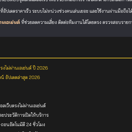
ที่อัปเดตราคาเร็ว ระบบไม่หน่วงช่วงคนเล่นเยอะ และใช้งานผ่านมือถือได้ล
นเอเย่นต์
ที่ช่วยลดความเสี่ยง ติดต่อทีมงานได้โดยตรง ตรวจสอบราย
บตรงไม่ผ่านเอเย่นต์ ปี 2026
น์ อัปเดตล่าสุด 2026
เว็บตรงไม่ผ่านเอเย่นต์
ะประวัติการเปิดให้บริการ
อนอัตโนมัติ 24 ชั่วโมง