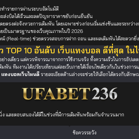
่อทำรายการผ่านระบบอัตโนมัติ
ียรจะส่งบิลได้เร็วและลดปัญหาราคาขยับก่อนยืนยัน
ยตรงต่อจังหวะการเดิมพัน โดยเฉพาะช่วงก่อนเริ่มแข่งขันและระหว่าง
กลายเป็นมาตรฐานของเว็บคุณภาพในปี 2026
ไทม์ (Real-time) ช่วยตรวจสอบการฝาก ถอน และผลเดิมพันได้สะดวกยิ่งข
วิว TOP 10 อันดับ เว็บแทงบอล ดีที่สุด ใน
งอย่างเดียว แต่ควรพิจารณาจากการใช้งานจริง ทั้งความเร็วในการอัป
ัน ทีมงานได้เปรียบเทียบแต่ละเว็บภายใต้เงื่อนไขเดียวกันในช่วงการแข่
า
แทงบอลเว็บไหนดี
รายละเอียดด้านล่างจะช่วยให้เลือกได้ตรงกับลักษ
างนิ่ง และตอบสนองได้ดีในช่วงที่มีการเดิมพันพร้อมกันจำนวนมาก
ข้อควรระวัง