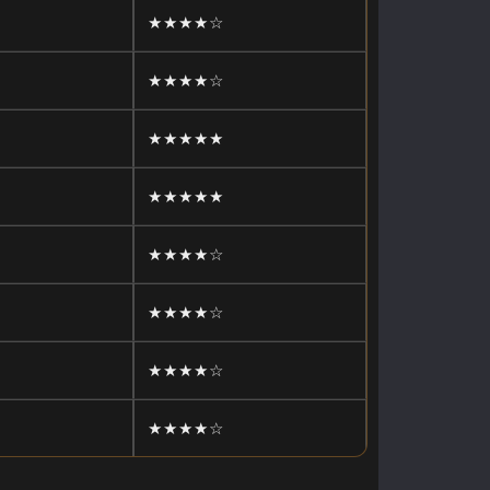
★★★★☆
★★★★☆
★★★★★
★★★★★
★★★★☆
★★★★☆
★★★★☆
★★★★☆