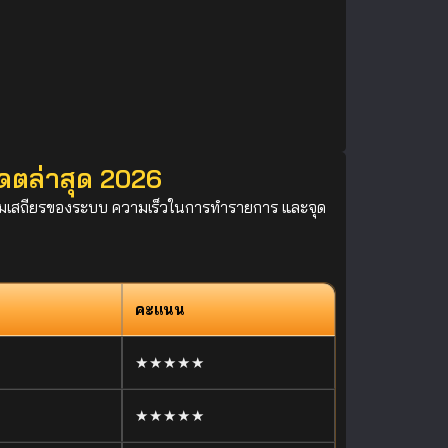
เดตล่าสุด 2026
ามเสถียรของระบบ ความเร็วในการทำรายการ และจุด
คะแนน
★★★★★
★★★★★