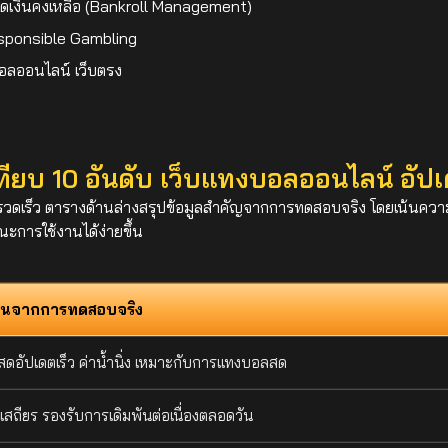
เงินคงเหลือ (Bankroll Management)
sponsible Gambling
บอลออนไลน์ เว็บตรง
ียบ 10 อันดับ เว็บแทงบอลออนไลน์ อัป
วดเร็ว ตารางด้านล่างสรุปข้อมูลสำคัญจากการทดสอบจริง โดยเน้นคว
ษณะการใช้งานได้ง่ายขึ้น
ด่นจากการทดสอบจริง
ดอัปเดตเร็ว ค่าน้ำนิ่ง เหมาะกับการแทงบอลสด
สถียร รองรับการเดิมพันต่อเนื่องตลอดวัน