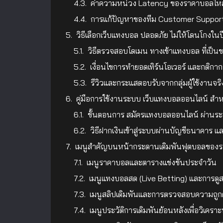
ค่าความหน่วง Latency ของราคาบอลไหล
การแก้ปัญหาของทีม Customer Suppor
วิธีเลือกเว็บแทงบอล ปลอดภัย ไม่ให้โดนโกงใน
วิธีตรวจสอบโดเมน ทางเข้าแทงบอล ที่เป็น
เงื่อนไขการทำยอดเทิร์นโอเวอร์ และกติกาก
รีวิวและกระแสตอบรับจากกลุ่มผู้ใช้งานจร
คู่มือการใช้งานระบบ เว็บแทงบอลออนไลน์ สำหรับ
ขั้นตอนการ สมัครแทงบอลออนไลน์ ผ่านระบ
วิธีฝากเงินเข้าสู่ระบบผ่านบัญชีธนาคาร
เมนูสำคัญบนหน้ากระดานเดิมพันฟุตบอลของร
เมนูราคาบอลและตารางแข่งขันประจำวัน
เมนูแทงบอลสด (Live Betting) และการดูสถิ
เมนูสลิปเดิมพันและการตรวจสอบความถูกต
เมนูประวัติการเดิมพันย้อนหลังเพื่อวิเคราะห