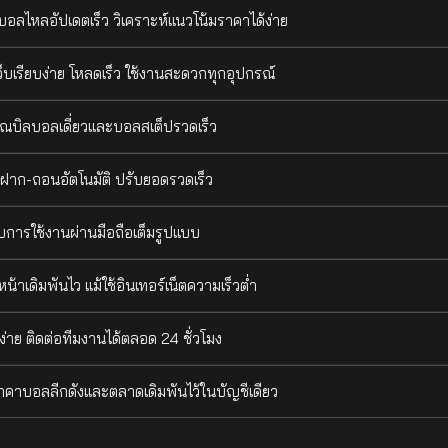
อลไหลอัปเดตเร็ว วิเคราะห์แนวโน้มราคาได้ง่าย
ว็บเรียบง่าย โหลดเร็ว ใช้งานสะดวกทุกอุปกรณ์
ณบิลบอลเดี่ยวและบอลสเต็ปรวดเร็ว
าก-ถอนอัตโนมัติ ปรับยอดรวดเร็ว
บการใช้งานผ่านมือถือเต็มรูปแบบ
น้าเดิมพันไว แม้ใช้อินเทอร์เน็ตความเร็วต่ำ
ง่าย ติดต่อทีมงานได้ตลอด 24 ชั่วโมง
คาบอลลีกดังและตลาดเดิมพันไว้ในบัญชีเดียว