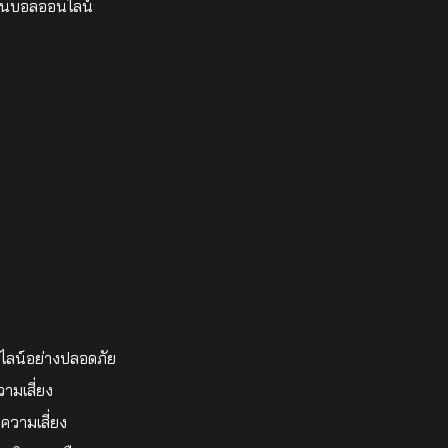
ันบอลออนไลน์
ไลน์อย่างปลอดภัย
วามเสี่ยง
ความเสี่ยง