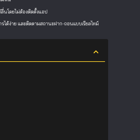
ื่นโดยไม่ต้องติดตั้งแอป
การได้ง่าย และติดตามสถานะฝาก-ถอนแบบเรียลไทม์