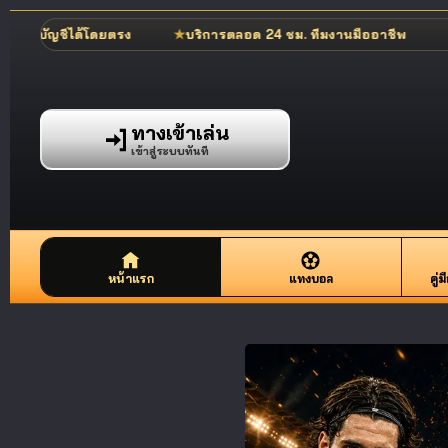
ญชีได้โดยตรง
บริการตลอด 24 ชม. ทีมงานมืออาชีพ
ฝาก-ถอน
ทางเข้าเล่น
เข้าสู่ระบบทันที
หน้าแรก
แทงบอล
คู่
รีวิวเว็บแทงบอลออ