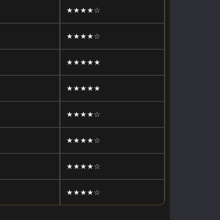
★★★★☆
★★★★☆
★★★★★
★★★★★
★★★★☆
★★★★☆
★★★★☆
★★★★☆