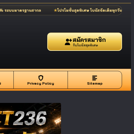
มาตรฐานสากล
โปรโมชั่นสุดพิเศษ โบนัสจัดเต็มทุกวัน
เว็บตรง
สมัครสมาชิก
รับโบนัสสุดพิเศษ
ข
Privacy Policy
Sitemap
่านเอเย่นต์ มั่นคง