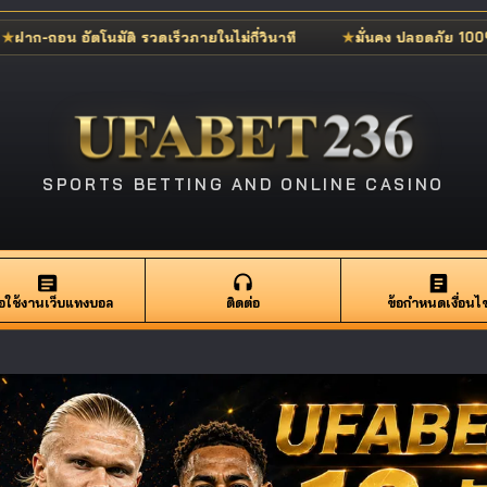
 อัตโนมัติ รวดเร็วภายในไม่กี่วินาที
มั่นคง ปลอดภัย 100% ระบบ
SPORTS BETTING AND ONLINE CASINO
มือใช้งานเว็บแทงบอล
ติดต่อ
ข้อกำหนดเงื่อนไ
นไลน์ 10 อันดับ เว็บตรงไม่ผ
ปลอดภัย จ่ายจริงทุกบิล