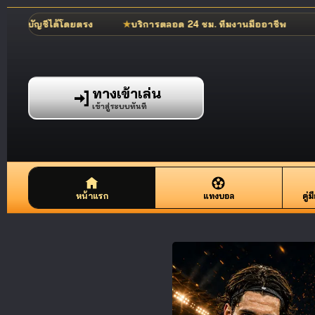
ญชีได้โดยตรง
บริการตลอด 24 ชม. ทีมงานมืออาชีพ
ฝาก-ถอน
ทางเข้าเล่น
เข้าสู่ระบบทันที
หน้าแรก
แทงบอล
คู่
รีวิวเว็บแทงบอลออ