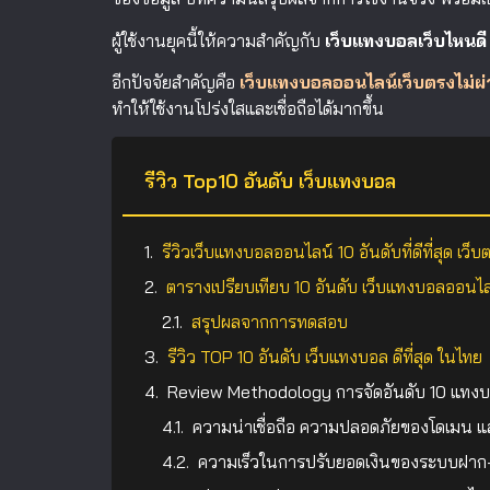
ผู้ใช้งานยุคนี้ให้ความสำคัญกับ
เว็บแทงบอลเว็บไหนดี
อีกปัจจัยสำคัญคือ
เว็บแทงบอลออนไลน์เว็บตรงไม่ผ่า
ทำให้ใช้งานโปร่งใสและเชื่อถือได้มากขึ้น
รีวิว Top10 อันดับ เว็บแทงบอล
รีวิวเว็บแทงบอลออนไลน์ 10 อันดับที่ดีที่สุด เว็
ตารางเปรียบเทียบ 10 อันดับ เว็บแทงบอลออนไล
สรุปผลจากการทดสอบ
รีวิว TOP 10 อันดับ เว็บแทงบอล ดีที่สุด ในไทย
Review Methodology การจัดอันดับ 10 แทงบอล
ความน่าเชื่อถือ ความปลอดภัยของโดเมน แล
ความเร็วในการปรับยอดเงินของระบบฝาก-ถ