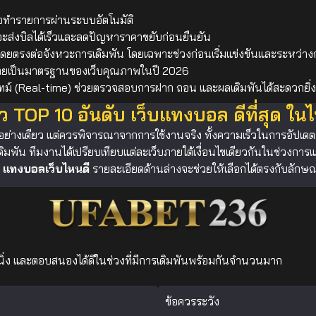
่อทำรายการผ่านระบบอัตโนมัติ
ียรจะส่งบิลได้เร็วและลดปัญหาราคาขยับก่อนยืนยัน
ยตรงต่อจังหวะการเดิมพัน โดยเฉพาะช่วงก่อนเริ่มแข่งขันและระหว่าง
กลายเป็นมาตรฐานของเว็บคุณภาพในปี 2026
ไทม์ (Real-time) ช่วยตรวจสอบการฝาก ถอน และผลเดิมพันได้สะดวกยิ่งข
วิว TOP 10 อันดับ เว็บแทงบอล ดีที่สุด ใน
งอย่างเดียว แต่ควรพิจารณาจากการใช้งานจริง ทั้งความเร็วในการอัป
ัน ทีมงานได้เปรียบเทียบแต่ละเว็บภายใต้เงื่อนไขเดียวกันในช่วงการแข่
า
แทงบอลเว็บไหนดี
รายละเอียดด้านล่างจะช่วยให้เลือกได้ตรงกับลักษ
างนิ่ง และตอบสนองได้ดีในช่วงที่มีการเดิมพันพร้อมกันจำนวนมาก
ข้อควรระวัง