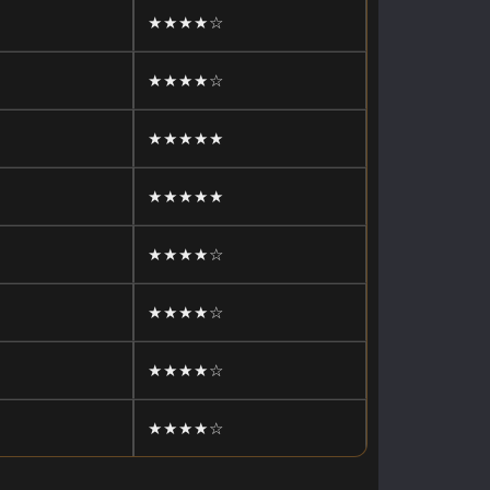
★★★★☆
★★★★☆
★★★★★
★★★★★
★★★★☆
★★★★☆
★★★★☆
★★★★☆