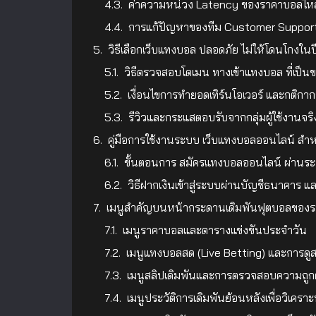
ค่าความหน่วง Latency ของราคาบอลไหล
การแก้ปัญหาของทีม Customer Suppor
วิธีเลือกเว็บแทงบอล ปลอดภัย ไม่ให้โดนโกงใน
วิธีตรวจสอบโดเมน ทางเข้าแทงบอล ที่เป็น
เงื่อนไขการทำยอดเทิร์นโอเวอร์ และกติกาก
รีวิวและกระแสตอบรับจากกลุ่มผู้ใช้งานจร
คู่มือการใช้งานระบบ เว็บแทงบอลออนไลน์ สำหรับ
ขั้นตอนการ สมัครแทงบอลออนไลน์ ผ่านระบ
วิธีฝากเงินเข้าสู่ระบบผ่านบัญชีธนาคาร
เมนูสำคัญบนหน้ากระดานเดิมพันฟุตบอลของร
เมนูราคาบอลและตารางแข่งขันประจำวัน
เมนูแทงบอลสด (Live Betting) และการดูสถิ
เมนูสลิปเดิมพันและการตรวจสอบความถูกต
เมนูประวัติการเดิมพันย้อนหลังเพื่อวิเคราะห