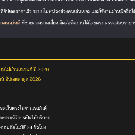
ที่อัปเดตราคาเร็ว ระบบไม่หน่วงช่วงคนเล่นเยอะ และใช้งานผ่านมือถือได้ล
นเอเย่นต์
ที่ช่วยลดความเสี่ยง ติดต่อทีมงานได้โดยตรง ตรวจสอบราย
บตรงไม่ผ่านเอเย่นต์ ปี 2026
น์ อัปเดตล่าสุด 2026
เว็บตรงไม่ผ่านเอเย่นต์
ะประวัติการเปิดให้บริการ
อนอัตโนมัติ 24 ชั่วโมง