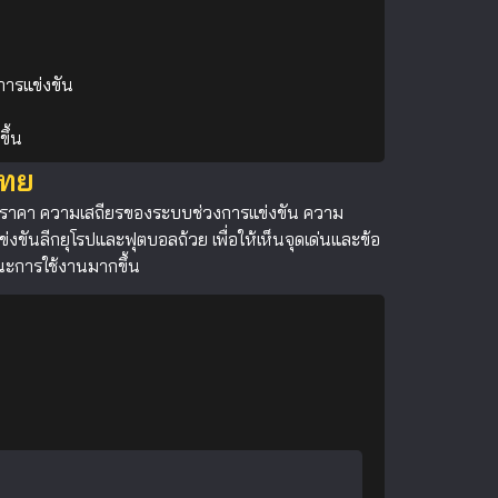
การแข่งขัน
ึ้น
ไทย
เดตราคา ความเสถียรของระบบช่วงการแข่งขัน ความ
งขันลีกยุโรปและฟุตบอลถ้วย เพื่อให้เห็นจุดเด่นและข้อ
ณะการใช้งานมากขึ้น