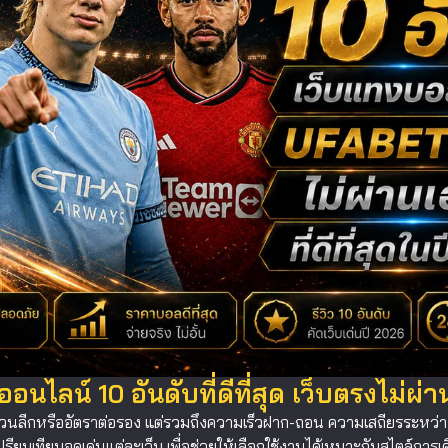
อนไลน์ 10 อันดับที่ดีที่สุด เว็บตรงไม่ผ่า
นวนลีกหรืออัตราต่อรอง แต่รวมถึงความเร็วฝาก-ถอน ความเสถียรระหว่
ยบเทียบจุดเด่นแต่ละเว็บ เพื่อช่วยให้เลือกใช้งานได้เหมาะกับสไตล์การเ