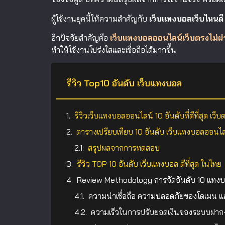
ผู้ใช้งานยุคนี้ให้ความสำคัญกับ
เว็บแทงบอลเว็บไหนดี
อีกปัจจัยสำคัญคือ
เว็บแทงบอลออนไลน์เว็บตรงไม่ผ่า
ทำให้ใช้งานโปร่งใสและเชื่อถือได้มากขึ้น
รีวิว Top10 อันดับ เว็บแทงบอล
รีวิวเว็บแทงบอลออนไลน์ 10 อันดับที่ดีที่สุด เว็
ตารางเปรียบเทียบ 10 อันดับ เว็บแทงบอลออนไล
สรุปผลจากการทดสอบ
รีวิว TOP 10 อันดับ เว็บแทงบอล ดีที่สุด ในไทย
Review Methodology การจัดอันดับ 10 แทงบอล
ความน่าเชื่อถือ ความปลอดภัยของโดเมน แล
ความเร็วในการปรับยอดเงินของระบบฝาก-ถ