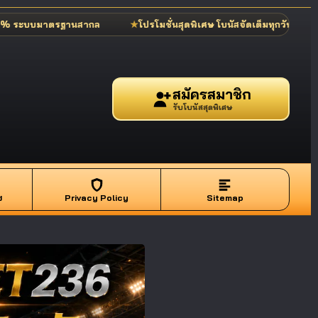
าตรฐานสากล
โปรโมชั่นสุดพิเศษ โบนัสจัดเต็มทุกวัน
เว็บตรงไ
สมัครสมาชิก
รับโบนัสสุดพิเศษ
ข
Privacy Policy
Sitemap
่านเอเย่นต์ มั่นคง