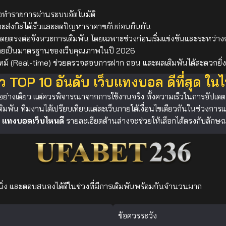
่อทำรายการผ่านระบบอัตโนมัติ
ียรจะส่งบิลได้เร็วและลดปัญหาราคาขยับก่อนยืนยัน
ยตรงต่อจังหวะการเดิมพัน โดยเฉพาะช่วงก่อนเริ่มแข่งขันและระหว่าง
กลายเป็นมาตรฐานของเว็บคุณภาพในปี 2026
ไทม์ (Real-time) ช่วยตรวจสอบการฝาก ถอน และผลเดิมพันได้สะดวกยิ่งข
วิว TOP 10 อันดับ เว็บแทงบอล ดีที่สุด ใน
งอย่างเดียว แต่ควรพิจารณาจากการใช้งานจริง ทั้งความเร็วในการอัป
ัน ทีมงานได้เปรียบเทียบแต่ละเว็บภายใต้เงื่อนไขเดียวกันในช่วงการแข่
า
แทงบอลเว็บไหนดี
รายละเอียดด้านล่างจะช่วยให้เลือกได้ตรงกับลักษ
างนิ่ง และตอบสนองได้ดีในช่วงที่มีการเดิมพันพร้อมกันจำนวนมาก
ข้อควรระวัง