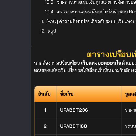
ขาดการวางแผนเงินทุนและการจัดการยอด
แนวทางการเล่นพนันอย่างรับผิดชอบ Re
[FAQ] คำถามที่พบบ่อยเกี่ยวกับระบบ เว็บแทง
สรุป
ตารางเปรียบเท
หากต้องการเปรียบเทียบ
เว็บแทงบอลออนไลน์
แบบร
เด่นของแต่ละเว็บ เพื่อช่วยให้เลือกเว็บที่เหมาะกับลัก
อันดับ
ชื่อเว็บ
จุดเ
1
UFABET236
ราคาส
2
UFABET168
ระบบเ