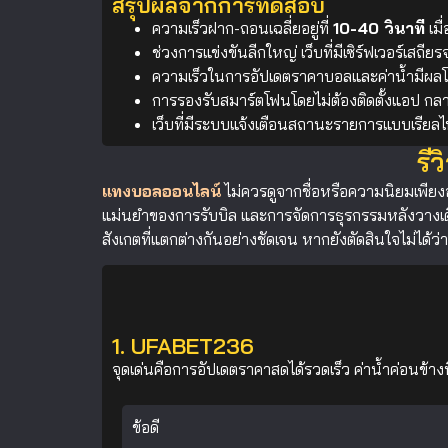
สรุปผลจากการทดสอบ
ความเร็วฝาก-ถอนเฉลี่ยอยู่ที่
10-40 วินาที
เมื
ช่วงการแข่งขันลีกใหญ่ เว็บที่มีเซิร์ฟเวอร์เสถ
ความเร็วในการอัปเดตราคาบอลและค่าน้ำมีผลโด
การรองรับสมาร์ตโฟนโดยไม่ต้องติดตั้งแอป 
เว็บที่มีระบบแจ้งเตือนสถานะรายการแบบเรียล
รี
แทงบอลออนไลน์
ไม่ควรดูจากชื่อหรือความนิยมเพีย
แม่นยำของการรับบิล และการจัดการธุรกรรมหลังวางเดิมพ
สังเกตที่แตกต่างกันอย่างชัดเจน หากยังตัดสินใจไม่ได้ว่
1. UFABET236
จุดเด่นคือการอัปเดตราคาสดได้รวดเร็ว ค่าน้ำค่อนข้
ข้อดี