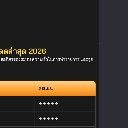
เดตล่าสุด 2026
ามเสถียรของระบบ ความเร็วในการทำรายการ และจุด
คะแนน
★★★★★
★★★★★