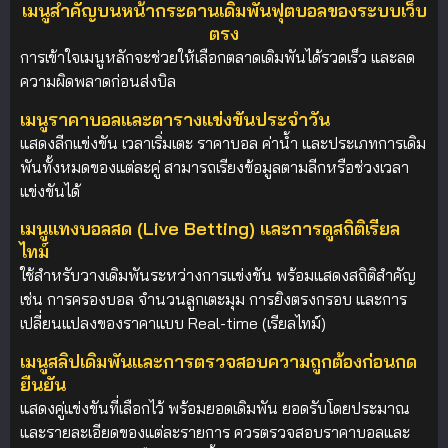
เมนูสำคัญบนหน้ากระดานเดิมพันฟุตบอลของระบบเว็บ
ตรง
การเข้าใจเมนูหลักจะช่วยให้เลือกตลาดเดิมพันได้รวดเร็ว และลด
ความผิดพลาดก่อนส่งบิล
เมนูราคาบอลและตารางแข่งขันประจำวัน
แสดงลีกแข่งขัน เวลาเริ่มเตะ ราคาบอล ค่าน้ำ และประเภทการเดิม
พันทั้งหมดของแต่ละคู่ สามารถเรียงข้อมูลตามลีกหรือช่วงเวลา
แข่งขันได้
เมนูแทงบอลสด (Live Betting) และการดูสถิติเรียล
ไทม์
ใช้สำหรับวางเดิมพันระหว่างการแข่งขัน พร้อมแสดงสถิติสำคัญ
เช่น การครองบอล จำนวนลูกเตะมุม การยิงตรงกรอบ และการ
เปลี่ยนแปลงของราคาแบบ Real-time (เรียลไทม์)
เมนูสลิปเดิมพันและการตรวจสอบความถูกต้องก่อนกด
ยืนยัน
แสดงคู่แข่งขันที่เลือกไว้ พร้อมยอดเดิมพัน ยอดรับโดยประมาณ
และรายละเอียดของแต่ละรายการ ควรตรวจสอบราคาบอลและ