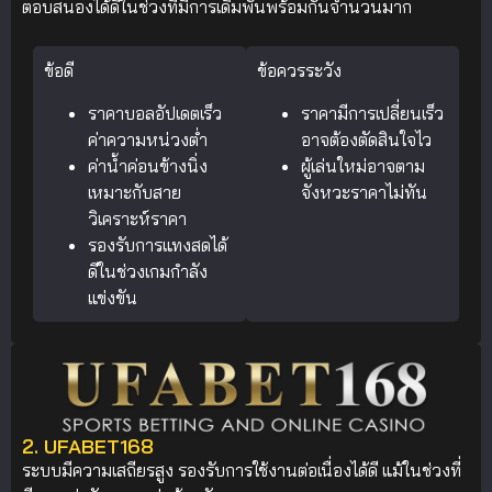
ตอบสนองได้ดีในช่วงที่มีการเดิมพันพร้อมกันจำนวนมาก
ข้อดี
ข้อควรระวัง
ราคาบอลอัปเดตเร็ว
ราคามีการเปลี่ยนเร็ว
ค่าความหน่วงต่ำ
อาจต้องตัดสินใจไว
ค่าน้ำค่อนข้างนิ่ง
ผู้เล่นใหม่อาจตาม
เหมาะกับสาย
จังหวะราคาไม่ทัน
วิเคราะห์ราคา
รองรับการแทงสดได้
ดีในช่วงเกมกำลัง
แข่งขัน
2. UFABET168
ระบบมีความเสถียรสูง รองรับการใช้งานต่อเนื่องได้ดี แม้ในช่วงที่