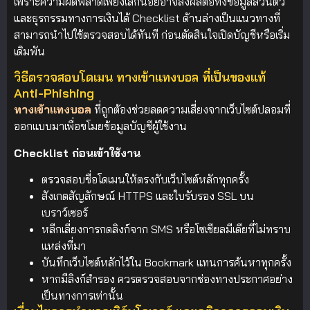
เพราะความผิดพลาดเพียงเล็กน้อยอาจส่งผลต่อทั้งข้อมูลส่วนตัว
และธุรกรรมทางการเงินได้ Checklist ด้านล่างเป็นแนวทางที่
สามารถนำไปใช้ตรวจสอบได้ทันที ก่อนตัดสินใจเปิดบัญชีหรือเริ่ม
เดิมพัน
วิธีตรวจสอบโดเมน ทางเข้าแทงบอล ที่เป็นของแท้
Anti-Phishing
ทางเข้าแทงบอล
ที่ถูกต้องช่วยลดความเสี่ยงจากเว็บไซต์ปลอมที่
ออกแบบมาเพื่อขโมยข้อมูลบัญชีผู้ใช้งาน
Checklist ก่อนเข้าใช้งาน
ตรวจสอบชื่อโดเมนให้ตรงกับเว็บไซต์หลักทุกครั้ง
สังเกตสัญลักษณ์ HTTPS และใบรับรอง SSL บน
เบราว์เซอร์
หลีกเลี่ยงการกดลิงก์จาก SMS หรือโซเชียลมีเดียที่ไม่ทราบ
แหล่งที่มา
บันทึกเว็บไซต์หลักไว้ใน Bookmark แทนการค้นหาทุกครั้ง
หากมีลิงก์สำรอง ควรตรวจสอบจากช่องทางประกาศอย่าง
เป็นทางการเท่านั้น