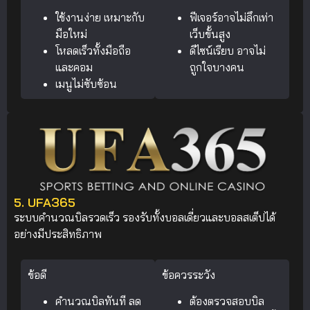
ใช้งานง่าย เหมาะกับ
ฟีเจอร์อาจไม่ลึกเท่า
มือใหม่
เว็บขั้นสูง
โหลดเร็วทั้งมือถือ
ดีไซน์เรียบ อาจไม่
และคอม
ถูกใจบางคน
เมนูไม่ซับซ้อน
5. UFA365
ระบบคำนวณบิลรวดเร็ว รองรับทั้งบอลเดี่ยวและบอลสเต็ปได้
อย่างมีประสิทธิภาพ
ข้อดี
ข้อควรระวัง
คำนวณบิลทันที ลด
ต้องตรวจสอบบิล