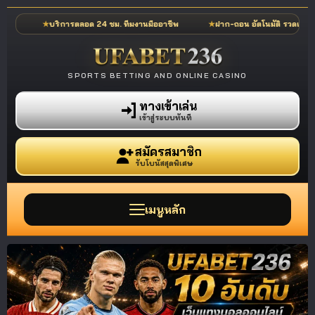
บริการตลอด 24 ชม. ทีมงานมืออาชีพ
ฝาก-ถอน อัตโนมัติ รวดเร็วภายในไม่กี่วินา
SPORTS BETTING AND ONLINE CASINO
ทางเข้าเล่น
เข้าสู่ระบบทันที
สมัครสมาชิก
รับโบนัสสุดพิเศษ
เมนูหลัก
รีวิวเว็บแทงบอลออนไลน์
10 อันดับ เว็บตรงไม่ผ่าน