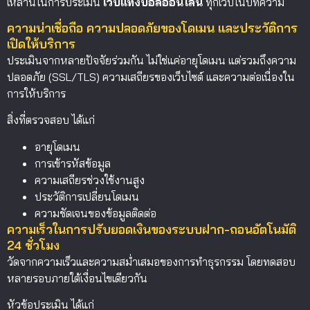
เหล่านี้ในการประเมิน
เว็บแทงบอลออนไลน์
ทุกเว็บในบทความ
ความน่าเชื่อถือ ความปลอดภัยของโดเมน และประวัติการ
เปิดให้บริการ
ประเมินจากหลายปัจจัยร่วมกัน ไม่ใช่แค่อายุโดเมน แต่รวมถึงความ
ปลอดภัย (SSL/TLS) ความเสถียรของเว็บไซต์ และความต่อเนื่องใน
การให้บริการ
สิ่งที่ตรวจสอบ ได้แก่
อายุโดเมน
การเข้ารหัสข้อมูล
ความเสถียรช่วงใช้งานสูง
ประวัติการเปลี่ยนโดเมน
ความชัดเจนของข้อมูลติดต่อ
ความเร็วในการปรับยอดเงินของระบบฝาก-ถอนอัตโนมัติ
24 ชั่วโมง
วัดจากความเร็วและความสม่ำเสมอของการทำธุรกรรม โดยทดสอบ
หลายรอบภายใต้เงื่อนไขเดียวกัน
หัวข้อประเมิน ได้แก่