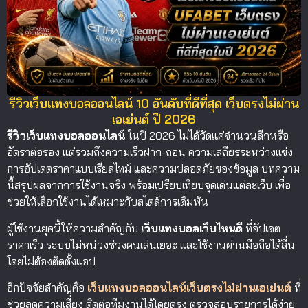
เอเย่นต์ มั่นคงปลอดภัย
จ่ายจริงทุกบิล
รีวิวเว็บแทงบอลออนไลน์ 10 อันดับที่ดีที่สุด เว็บตรงไม่ผ่าน
เอเย่นต์ ปี 2026
รีวิวเว็บแทงบอลออนไลน์
ในปี 2026 ไม่ได้วัดแค่จำนวนลีกหรือ
อัตราต่อรอง แต่รวมถึงความเร็วฝาก-ถอน ความเสถียรระหว่างแข่ง
การอัปเดตราคาแบบเรียลไทม์ และความปลอดภัยของข้อมูล บทความ
นี้สรุปผลจากการใช้งานจริง พร้อมเปรียบเทียบจุดเด่นแต่ละเว็บ เพื่อ
ช่วยให้เลือกใช้งานได้เหมาะกับสไตล์การเดิมพัน
ผู้ใช้งานยุคนี้ให้ความสำคัญกับ
เว็บแทงบอลเว็บไหนดี
ที่อัปเดต
ราคาเร็ว ระบบไม่หน่วงช่วงคนเล่นเยอะ และใช้งานผ่านมือถือได้ลื่น
โดยไม่ต้องติดตั้งแอป
อีกปัจจัยสำคัญคือ
เว็บแทงบอลออนไลน์เว็บตรงไม่ผ่านเอเย่นต์
ที่
ช่วยลดความเสี่ยง ติดต่อทีมงานได้โดยตรง ตรวจสอบรายการได้ง่าย