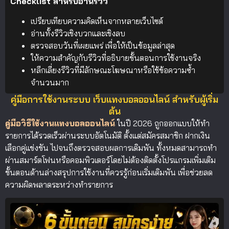
Checklist สำหรับอ่านรีวิว
เปรียบเทียบความคิดเห็นจากหลายเว็บไซต์
อ่านทั้งรีวิวเชิงบวกและเชิงลบ
ตรวจสอบวันที่เผยแพร่ เพื่อให้เป็นข้อมูลล่าสุด
ให้ความสำคัญกับรีวิวที่อธิบายขั้นตอนการใช้งานจริง
หลีกเลี่ยงรีวิวที่มีลักษณะโฆษณาหรือใช้ข้อความซ้ำ
จำนวนมาก
คู่มือการใช้งานระบบ เว็บแทงบอลออนไลน์ สำหรับผู้เริ่ม
ต้น
คู่มือวิธีใช้งานแทงบอลออนไลน์
ในปี 2026 ถูกออกแบบให้ทำ
รายการได้รวดเร็วผ่านระบบอัตโนมัติ ตั้งแต่สมัครสมาชิก ฝากเงิน
เลือกคู่แข่งขัน ไปจนถึงตรวจสอบผลการเดิมพัน ทั้งหมดสามารถทำ
ผ่านสมาร์ตโฟนหรือคอมพิวเตอร์โดยไม่ต้องติดตั้งโปรแกรมเพิ่มเติม
ขั้นตอนด้านล่างสรุปการใช้งานที่ควรรู้ก่อนเริ่มเดิมพัน เพื่อช่วยลด
ความผิดพลาดระหว่างทำรายการ