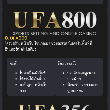
8. UFA800
โครงสร้างหน้าเว็บมีขนาดเบา ช่วยลดเวลาโหลดในพื้นที่ที่
อินเทอร์เน็ตไม่เสถียร
ข้อดี
ข้อควรระวัง
โหลดเร็วแม้เน็ตช้า
กราฟิกและลูกเล่น
ใช้งานได้ต่อเนื่อง
อาจน้อย
ลดปัญหาหน้าเว็บ
ฟีเจอร์บางอย่างอาจ
ค้าง
ถูกลดทอน