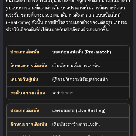
เกม และการบริหารเงินทุน แต่ละตลาดถูกออกแบบมาให้เหมาะกับ
รูปแบบการเล่นที่แตกต่างกัน บางประเภทเน้นการวิเคราะห์ก่อน
แข่งขัน ขณะที่บางประเภทอาศัยการติดตามเกมแบบเรียลไทม์
(Real-time) ดังนั้น การเข้าใจความแตกต่างของแต่ละรูปแบบจะ
ช่วยให้เลือกเดิมพันได้เหมาะกับสไตล์ของตัวเองมากขึ้น
ตารางเปรียบเทียบประเภทการเดิมพันฟุตบอล ลักษณะการเดิมพัน ผู้เล่นท
บอลก่อนแข่งขัน (Pre-match)
ประเภทเดิมพัน
ลักษณะการเดิมพัน
เหมาะกับผู้เล่น
เดิมพันก่อนเริ่มการแข่งขัน
ผู้ที่ชอบวิเคราะห์ข้อมูลล่วงหน้า
★★☆☆☆
แทงบอลสด (Live Betting)
เดิมพันระหว่างการแข่งขัน