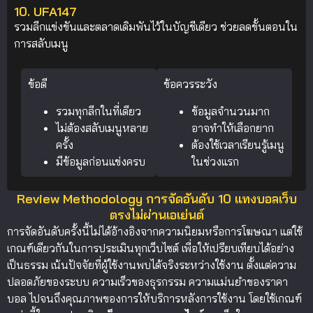
10. UFA147
รวมลีกแข่งขันและตลาดเดิมพันไว้ในบัญชีเดียว ช่วยลดขั้นตอนใน
การสลับเมนู
ข้อดี
ข้อควรระวัง
รวมทุกลีกในที่เดียว
ข้อมูลจำนวนมาก
ไม่ต้องสลับเมนูหลาย
อาจทำให้เลือกยาก
ครั้ง
ต้องใช้เวลาเรียนรู้เมนู
มีข้อมูลก่อนแข่งครบ
ในช่วงแรก
Review Methodology การจัดอันดับ 10 แทงบอลเว็บ
ตรงไม่ผ่านเอเย่นต์
การจัดอันดับครั้งนี้ไม่ได้อ้างอิงจากความนิยมหรือการโฆษณา แต่ใช้
เกณฑ์เดียวกันในการประเมินทุกเว็บไซต์ เพื่อให้เปรียบเทียบได้อย่าง
เป็นธรรม เน้นปัจจัยที่ผู้ใช้งานพบได้จริงระหว่างใช้งาน ตั้งแต่ความ
ปลอดภัยของระบบ ความเร็วของธุรกรรม ความแม่นยำของราคา
บอล ไปจนถึงคุณภาพของการให้บริการหลังการใช้งาน โดยใช้เกณฑ์