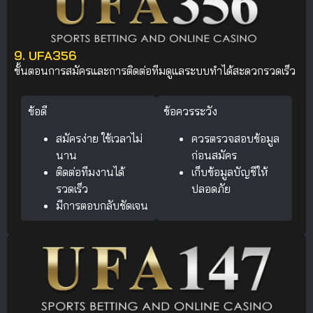
9. UFA356
ขั้นตอนการสมัครและการติดต่อทีมดูแลระบบทำได้สะดวกรวดเร็ว
ข้อดี
ข้อควรระวัง
สมัครง่าย ใช้เวลาไม่
ควรตรวจสอบข้อมูล
นาน
ก่อนสมัคร
ติดต่อทีมงานได้
เก็บข้อมูลบัญชีให้
รวดเร็ว
ปลอดภัย
มีการตอบกลับชัดเจน