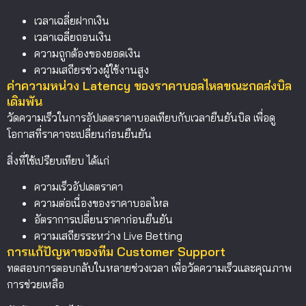
เวลาเฉลี่ยฝากเงิน
เวลาเฉลี่ยถอนเงิน
ความถูกต้องของยอดเงิน
ความเสถียรช่วงผู้ใช้งานสูง
ค่าความหน่วง Latency ของราคาบอลไหลขณะกดส่งบิล
เดิมพัน
วัดความเร็วในการอัปเดตราคาบอลเทียบกับเวลายืนยันบิล เพื่อดู
โอกาสที่ราคาจะเปลี่ยนก่อนยืนยัน
สิ่งที่ใช้เปรียบเทียบ ได้แก่
ความเร็วอัปเดตราคา
ความต่อเนื่องของราคาบอลไหล
อัตราการเปลี่ยนราคาก่อนยืนยัน
ความเสถียรระหว่าง Live Betting
การแก้ปัญหาของทีม Customer Support
ทดสอบการตอบกลับในหลายช่วงเวลา เพื่อวัดความเร็วและคุณภาพ
การช่วยเหลือ