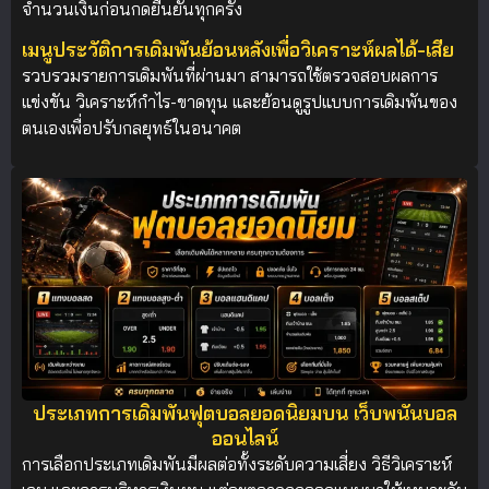
จำนวนเงินก่อนกดยืนยันทุกครั้ง
เมนูประวัติการเดิมพันย้อนหลังเพื่อวิเคราะห์ผลได้-เสีย
รวบรวมรายการเดิมพันที่ผ่านมา สามารถใช้ตรวจสอบผลการ
แข่งขัน วิเคราะห์กำไร-ขาดทุน และย้อนดูรูปแบบการเดิมพันของ
ตนเองเพื่อปรับกลยุทธ์ในอนาคต
ประเภทการเดิมพันฟุตบอลยอดนิยมบน เว็บพนันบอล
ออนไลน์
การเลือกประเภทเดิมพันมีผลต่อทั้งระดับความเสี่ยง วิธีวิเคราะห์