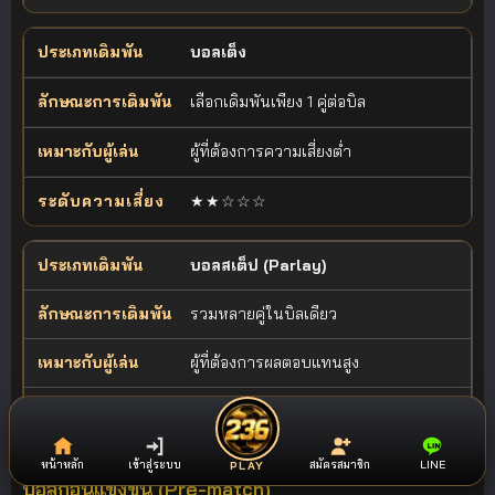
บอลเต็ง
เลือกเดิมพันเพียง 1 คู่ต่อบิล
ผู้ที่ต้องการความเสี่ยงต่ำ
★★☆☆☆
บอลสเต็ป (Parlay)
รวมหลายคู่ในบิลเดียว
ผู้ที่ต้องการผลตอบแทนสูง
★★★★★
หน้าหลัก
เข้าสู่ระบบ
สมัครสมาชิก
LINE
PLAY
บอลก่อนแข่งขัน (Pre-match)