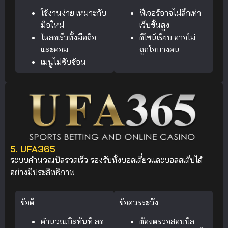
ใช้งานง่าย เหมาะกับ
ฟีเจอร์อาจไม่ลึกเท่า
มือใหม่
เว็บขั้นสูง
โหลดเร็วทั้งมือถือ
ดีไซน์เรียบ อาจไม่
และคอม
ถูกใจบางคน
เมนูไม่ซับซ้อน
5. UFA365
ระบบคำนวณบิลรวดเร็ว รองรับทั้งบอลเดี่ยวและบอลสเต็ปได้
อย่างมีประสิทธิภาพ
ข้อดี
ข้อควรระวัง
คำนวณบิลทันที ลด
ต้องตรวจสอบบิล