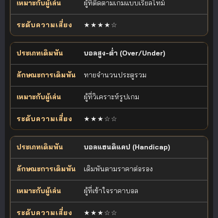
ผู้ที่ติดตามเกมแบบเรียลไทม์
★★★★☆
บอลสูง-ต่ำ (Over/Under)
ทายจำนวนประตูรวม
ผู้ที่วิเคราะห์รูปเกม
★★★☆☆
บอลแฮนดิแคป (Handicap)
เดิมพันตามราคาต่อรอง
ผู้ที่เข้าใจราคาบอล
★★★☆☆