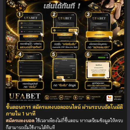
ขั้นตอนการ สมัครแทงบอลออนไลน์ ผ่านระบบอัตโนมัติ
ภายใน 1 นาที
สมัครแทงบอล
ใช้เวลาเพียงไม่กี่ขั้นตอน หากเตรียมข้อมูลให้ครบ
ก็สามารถเริ่มใช้งานได้ทันที