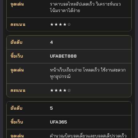
ราคาบอลไหลอัปเดตเร็ว วิเคราะห์แนว
โน้มราคาได้ง่าย
★★★★☆
4
UFABET888
หน้าเว็บเรียบง่าย โหลดเร็ว ใช้งานสะดวก
ทุกอุปกรณ์
★★★★☆
5
UFA365
คำนวณบิลบอลเดี่ยวและบอลสเต็ปรวดเร็ว