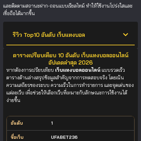
และติดตามสถานะฝาก-ถอนแบบเรียลไทม์ ทำให้ใช้งานโปร่งใสและ
เชื่อถือได้มากขึ้น
รีวิว Top10 อันดับ เว็บแทงบอล
ตารางเปรียบเทียบ 10 อันดับ เว็บแทงบอลออนไลน์
อัปเดตล่าสุด 2026
หากต้องการเปรียบเทียบ
เว็บแทงบอลออนไลน์
แบบรวดเร็ว
ตารางด้านล่างสรุปข้อมูลสำคัญจากการทดสอบจริง โดยเน้น
ความเสถียรของระบบ ความเร็วในการทำรายการ และจุดเด่นของ
แต่ละเว็บ เพื่อช่วยให้เลือกเว็บที่เหมาะกับลักษณะการใช้งานได้
ง่ายขึ้น
1
อันดับ
ชื่อเว็บ
จุดเด่นจากการทดสอบจริง
คะแนน
UFABET236