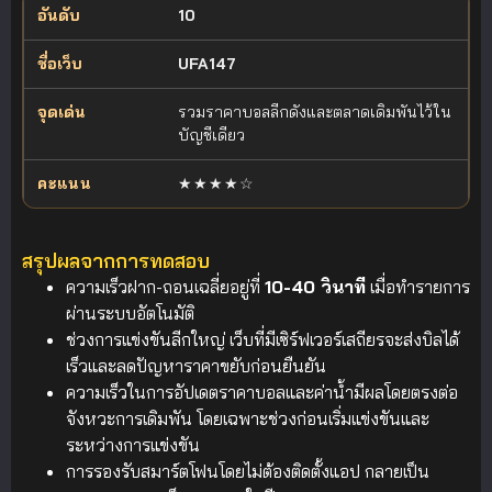
10
UFA147
รวมราคาบอลลีกดังและตลาดเดิมพันไว้ใน
บัญชีเดียว
★★★★☆
สรุปผลจากการทดสอบ
ความเร็วฝาก-ถอนเฉลี่ยอยู่ที่
10-40 วินาที
เมื่อทำรายการ
ผ่านระบบอัตโนมัติ
ช่วงการแข่งขันลีกใหญ่ เว็บที่มีเซิร์ฟเวอร์เสถียรจะส่งบิลได้
เร็วและลดปัญหาราคาขยับก่อนยืนยัน
ความเร็วในการอัปเดตราคาบอลและค่าน้ำมีผลโดยตรงต่อ
จังหวะการเดิมพัน โดยเฉพาะช่วงก่อนเริ่มแข่งขันและ
ระหว่างการแข่งขัน
การรองรับสมาร์ตโฟนโดยไม่ต้องติดตั้งแอป กลายเป็น