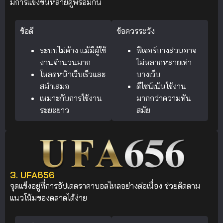
มีการแข่งขันหลายคู่พร้อมกัน
ข้อดี
ข้อควรระวัง
ระบบไม่ค้าง แม้มีผู้ใช้
ฟีเจอร์บางส่วนอาจ
งานจำนวนมาก
ไม่หลากหลายเท่า
โหลดหน้าเว็บเร็วและ
บางเว็บ
สม่ำเสมอ
ดีไซน์เน้นใช้งาน
เหมาะกับการใช้งาน
มากกว่าความทัน
ระยะยาว
สมัย
3. UFA656
จุดแข็งอยู่ที่การอัปเดตราคาบอลไหลอย่างต่อเนื่อง ช่วยติดตาม
แนวโน้มของตลาดได้ง่าย