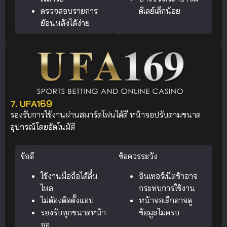
ตรวจสอบรายการ
ดีเลย์เล็กน้อย
ย้อนหลังได้ง่าย
7. UFA169
รองรับการใช้งานผ่านสมาร์ตโฟนได้ดี หน้าจอปรับตามขนาด
อุปกรณ์โดยอัตโนมัติ
ข้อดี
ข้อควรระวัง
ใช้งานมือถือได้ลื่น
อินเทอร์เน็ตช้าอาจ
ไหล
กระทบการใช้งาน
ไม่ต้องติดตั้งแอป
หน้าจอเล็กอาจดู
รองรับทุกขนาดหน้า
ข้อมูลไม่ครบ
จอ