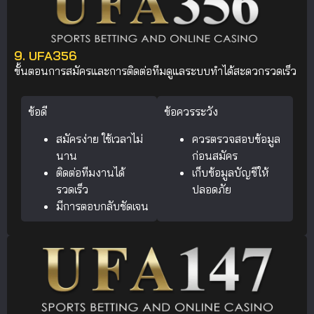
9. UFA356
ขั้นตอนการสมัครและการติดต่อทีมดูแลระบบทำได้สะดวกรวดเร็ว
ข้อดี
ข้อควรระวัง
สมัครง่าย ใช้เวลาไม่
ควรตรวจสอบข้อมูล
นาน
ก่อนสมัคร
ติดต่อทีมงานได้
เก็บข้อมูลบัญชีให้
รวดเร็ว
ปลอดภัย
มีการตอบกลับชัดเจน