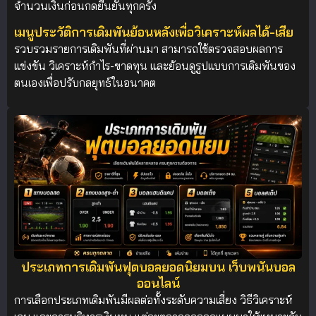
จำนวนเงินก่อนกดยืนยันทุกครั้ง
เมนูประวัติการเดิมพันย้อนหลังเพื่อวิเคราะห์ผลได้-เสีย
รวบรวมรายการเดิมพันที่ผ่านมา สามารถใช้ตรวจสอบผลการ
แข่งขัน วิเคราะห์กำไร-ขาดทุน และย้อนดูรูปแบบการเดิมพันของ
ตนเองเพื่อปรับกลยุทธ์ในอนาคต
ประเภทการเดิมพันฟุตบอลยอดนิยมบน เว็บพนันบอล
ออนไลน์
การเลือกประเภทเดิมพันมีผลต่อทั้งระดับความเสี่ยง วิธีวิเคราะห์