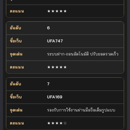
★★★★★
6
UFA747
ระบบฝาก-ถอนอัตโนมัติ ปรับยอดรวดเร็ว
★★★★★
7
UFA169
รองรับการใช้งานผ่านมือถือเต็มรูปแบบ
★★★★☆