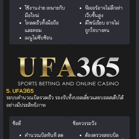
ใช้งานง่าย เหมาะกับ
ฟีเจอร์อาจไม่ลึกเท่า
มือใหม่
เว็บขั้นสูง
โหลดเร็วทั้งมือถือ
ดีไซน์เรียบ อาจไม่
และคอม
ถูกใจบางคน
เมนูไม่ซับซ้อน
5. UFA365
ระบบคำนวณบิลรวดเร็ว รองรับทั้งบอลเดี่ยวและบอลสเต็ปได้
อย่างมีประสิทธิภาพ
ข้อดี
ข้อควรระวัง
คำนวณบิลทันที ลด
ต้องตรวจสอบบิล