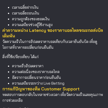
เวลาเฉลี่ยฝากเงิน
เวลาเฉลี่ยถอนเงิน
ความถูกต้องของยอดเงิน
ความเสถียรช่วงผู้ใช้งานสูง
ค่าความหน่วง Latency ของราคาบอลไหลขณะกดส่งบิล
เดิมพัน
วัดความเร็วในการอัปเดตราคาบอลเทียบกับเวลายืนยันบิล เพื่อดู
โอกาสที่ราคาจะเปลี่ยนก่อนยืนยัน
สิ่งที่ใช้เปรียบเทียบ ได้แก่
ความเร็วอัปเดตราคา
ความต่อเนื่องของราคาบอลไหล
อัตราการเปลี่ยนราคาก่อนยืนยัน
ความเสถียรระหว่าง Live Betting
การแก้ปัญหาของทีม Customer Support
ทดสอบการตอบกลับในหลายช่วงเวลา เพื่อวัดความเร็วและคุณภาพ
การช่วยเหลือ