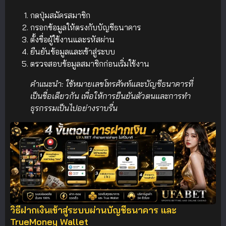
กดปุ่มสมัครสมาชิก
กรอกข้อมูลให้ตรงกับบัญชีธนาคาร
ตั้งชื่อผู้ใช้งานและรหัสผ่าน
ยืนยันข้อมูลและเข้าสู่ระบบ
ตรวจสอบข้อมูลสมาชิกก่อนเริ่มใช้งาน
คำแนะนำ: ใช้หมายเลขโทรศัพท์และบัญชีธนาคารที่
เป็นชื่อเดียวกัน เพื่อให้การยืนยันตัวตนและการทำ
ธุรกรรมเป็นไปอย่างราบรื่น
วิธีฝากเงินเข้าสู่ระบบผ่านบัญชีธนาคาร และ
TrueMoney Wallet