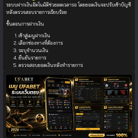
ระบบฝากเงินอัตโนมัติช่วยลดเวลารอ โดยยอดเงินจะปรับเข้าบัญชี
หลังตรวจสอบรายการเรียบร้อย
ขั้นตอนการฝากเงิน
เข้าสู่เมนูฝากเงิน
เลือกช่องทางที่ต้องการ
ระบุจำนวนเงิน
ยืนยันรายการ
ตรวจสอบยอดเงินหลังทำรายการ