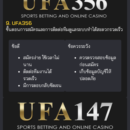
9. UFA356
ขั้นตอนการสมัครและการติดต่อทีมดูแลระบบทำได้สะดวกรวดเร็ว
ข้อดี
ข้อควรระวัง
สมัครง่าย ใช้เวลาไม่
ควรตรวจสอบข้อมูล
นาน
ก่อนสมัคร
ติดต่อทีมงานได้
เก็บข้อมูลบัญชีให้
รวดเร็ว
ปลอดภัย
มีการตอบกลับชัดเจน