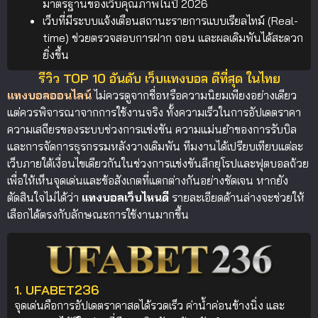
มาตรฐานของเว็บคุณภาพในปี 2026
เว็บที่มีระบบแจ้งเตือนสถานะรายการแบบเรียลไทม์ (Real-
time) ช่วยตรวจสอบการฝาก ถอน และผลเดิมพันได้สะดวก
ยิ่งขึ้น
รีวิว TOP 10 อันดับ เว็บแทงบอล ดีที่สุด ในไทย
แทงบอลออนไลน์
ไม่ควรดูจากชื่อหรือความนิยมเพียงอย่างเดียว
แต่ควรพิจารณาจากการใช้งานจริง ทั้งความเร็วในการอัปเดตราคา
ความเสถียรของระบบช่วงการแข่งขัน ความแม่นยำของการรับบิล
และการจัดการธุรกรรมหลังวางเดิมพัน ทีมงานได้เปรียบเทียบแต่ละ
เว็บภายใต้เงื่อนไขเดียวกันในช่วงการแข่งขันลีกยุโรปและฟุตบอลถ้วย
เพื่อให้เห็นจุดเด่นและข้อสังเกตที่แตกต่างกันอย่างชัดเจน หากยัง
ตัดสินใจไม่ได้ว่า
แทงบอลเว็บไหนดี
รายละเอียดด้านล่างจะช่วยให้
เลือกได้ตรงกับลักษณะการใช้งานมากขึ้น
1. UFABET236
จุดเด่นคือการอัปเดตราคาสดได้รวดเร็ว ค่าน้ำค่อนข้างนิ่ง และ