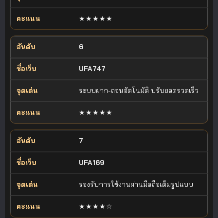
★★★★★
6
UFA747
ระบบฝาก-ถอนอัตโนมัติ ปรับยอดรวดเร็ว
★★★★★
7
UFA169
รองรับการใช้งานผ่านมือถือเต็มรูปแบบ
★★★★☆