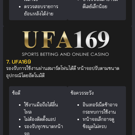
ตรวจสอบรายการ
ดีเลย์เล็กน้อย
ย้อนหลังได้ง่าย
7. UFA169
รองรับการใช้งานผ่านสมาร์ตโฟนได้ดี หน้าจอปรับตามขนาด
อุปกรณ์โดยอัตโนมัติ
ข้อดี
ข้อควรระวัง
ใช้งานมือถือได้ลื่น
อินเทอร์เน็ตช้าอาจ
ไหล
กระทบการใช้งาน
ไม่ต้องติดตั้งแอป
หน้าจอเล็กอาจดู
รองรับทุกขนาดหน้า
ข้อมูลไม่ครบ
จอ