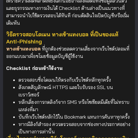
เพราะความผิดพลาดเพียงเล็กน้อยอาจส่งผลต่อทั้งข้อมูลส่วนตัว
และธุรกรรมทางการเงินได้ Checklist ด้านล่างเป็นแนวทางที่
สามารถนำไปใช้ตรวจสอบได้ทันที ก่อนตัดสินใจเปิดบัญชีหรือเริ่ม
เดิมพัน
วิธีตรวจสอบโดเมน ทางเข้าแทงบอล ที่เป็นของแท้
Anti-Phishing
ทางเข้าแทงบอล
ที่ถูกต้องช่วยลดความเสี่ยงจากเว็บไซต์ปลอมที่
ออกแบบมาเพื่อขโมยข้อมูลบัญชีผู้ใช้งาน
Checklist ก่อนเข้าใช้งาน
ตรวจสอบชื่อโดเมนให้ตรงกับเว็บไซต์หลักทุกครั้ง
สังเกตสัญลักษณ์ HTTPS และใบรับรอง SSL บน
เบราว์เซอร์
หลีกเลี่ยงการกดลิงก์จาก SMS หรือโซเชียลมีเดียที่ไม่ทราบ
แหล่งที่มา
บันทึกเว็บไซต์หลักไว้ใน Bookmark แทนการค้นหาทุกครั้ง
หากมีลิงก์สำรอง ควรตรวจสอบจากช่องทางประกาศอย่าง
เป็นทางการเท่านั้น