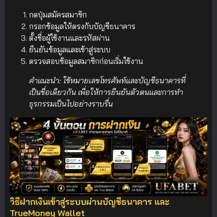
กดปุ่มสมัครสมาชิก
กรอกข้อมูลให้ตรงกับบัญชีธนาคาร
ตั้งชื่อผู้ใช้งานและรหัสผ่าน
ยืนยันข้อมูลและเข้าสู่ระบบ
ตรวจสอบข้อมูลสมาชิกก่อนเริ่มใช้งาน
คำแนะนำ: ใช้หมายเลขโทรศัพท์และบัญชีธนาคารที่
เป็นชื่อเดียวกัน เพื่อให้การยืนยันตัวตนและการทำ
ธุรกรรมเป็นไปอย่างราบรื่น
วิธีฝากเงินเข้าสู่ระบบผ่านบัญชีธนาคาร และ
TrueMoney Wallet