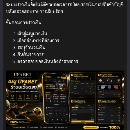
ระบบฝากเงินอัตโนมัติช่วยลดเวลารอ โดยยอดเงินจะปรับเข้าบัญชี
หลังตรวจสอบรายการเรียบร้อย
ขั้นตอนการฝากเงิน
เข้าสู่เมนูฝากเงิน
เลือกช่องทางที่ต้องการ
ระบุจำนวนเงิน
ยืนยันรายการ
ตรวจสอบยอดเงินหลังทำรายการ