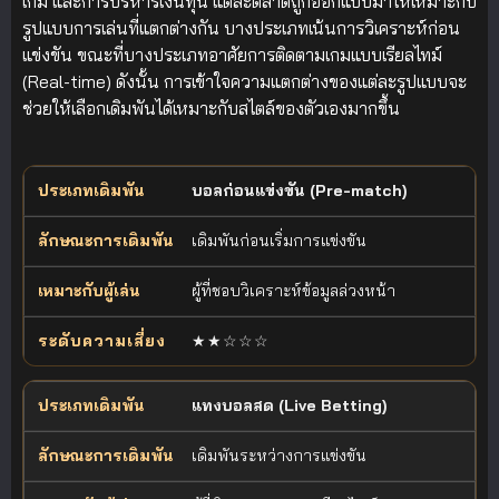
เกม และการบริหารเงินทุน แต่ละตลาดถูกออกแบบมาให้เหมาะกับ
รูปแบบการเล่นที่แตกต่างกัน บางประเภทเน้นการวิเคราะห์ก่อน
แข่งขัน ขณะที่บางประเภทอาศัยการติดตามเกมแบบเรียลไทม์
(Real-time) ดังนั้น การเข้าใจความแตกต่างของแต่ละรูปแบบจะ
ช่วยให้เลือกเดิมพันได้เหมาะกับสไตล์ของตัวเองมากขึ้น
ตารางเปรียบเทียบประเภทการเดิมพันฟุตบอล ลักษณะการเดิมพัน ผู้เล่นท
บอลก่อนแข่งขัน (Pre-match)
ประเภทเดิมพัน
ลักษณะการเดิมพัน
เหมาะกับผู้เล่น
เดิมพันก่อนเริ่มการแข่งขัน
ผู้ที่ชอบวิเคราะห์ข้อมูลล่วงหน้า
★★☆☆☆
แทงบอลสด (Live Betting)
เดิมพันระหว่างการแข่งขัน