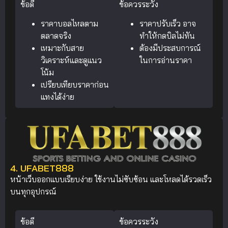
ข้อดี
ข้อควรระวัง
ราคาบอลไหลตาม
ราคาปรับเร็ว อาจ
ตลาดจริง
ทำให้กดบิลไม่ทัน
เหมาะกับสาย
ต้องมีประสบการณ์
วิเคราะห์และดูแนว
ในการอ่านราคา
โน้ม
เปรียบเทียบราคาก่อน
แทงได้ง่าย
4. UFABET888
หน้าเว็บออกแบบเรียบง่าย ใช้งานไม่ซับซ้อน และโหลดได้รวดเร็ว
บนทุกอุปกรณ์
ข้อดี
ข้อควรระวัง