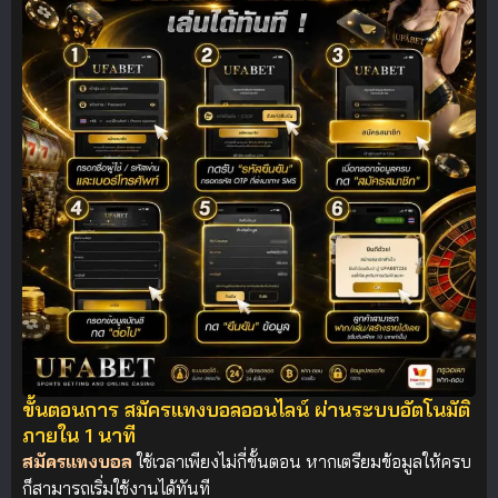
ขั้นตอนการ สมัครแทงบอลออนไลน์ ผ่านระบบอัตโนมัติ
ภายใน 1 นาที
สมัครแทงบอล
ใช้เวลาเพียงไม่กี่ขั้นตอน หากเตรียมข้อมูลให้ครบ
ก็สามารถเริ่มใช้งานได้ทันที