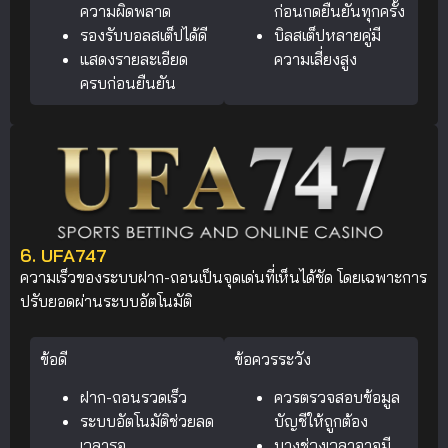
ความผิดพลาด
ก่อนกดยืนยันทุกครั้ง
รองรับบอลสเต็ปได้ดี
บิลสเต็ปหลายคู่มี
แสดงรายละเอียด
ความเสี่ยงสูง
ครบก่อนยืนยัน
6. UFA747
ความเร็วของระบบฝาก-ถอนเป็นจุดเด่นที่เห็นได้ชัด โดยเฉพาะการ
ปรับยอดผ่านระบบอัตโนมัติ
ข้อดี
ข้อควรระวัง
ฝาก-ถอนรวดเร็ว
ควรตรวจสอบข้อมูล
ระบบอัตโนมัติช่วยลด
บัญชีให้ถูกต้อง
เวลารอ
บางช่วงเวลาอาจมี