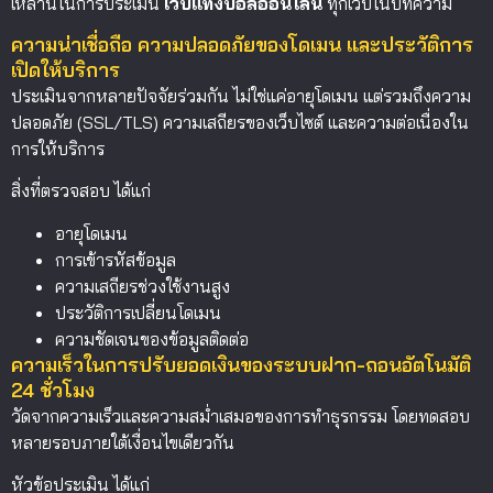
เหล่านี้ในการประเมิน
เว็บแทงบอลออนไลน์
ทุกเว็บในบทความ
ความน่าเชื่อถือ ความปลอดภัยของโดเมน และประวัติการ
เปิดให้บริการ
ประเมินจากหลายปัจจัยร่วมกัน ไม่ใช่แค่อายุโดเมน แต่รวมถึงความ
ปลอดภัย (SSL/TLS) ความเสถียรของเว็บไซต์ และความต่อเนื่องใน
การให้บริการ
สิ่งที่ตรวจสอบ ได้แก่
อายุโดเมน
การเข้ารหัสข้อมูล
ความเสถียรช่วงใช้งานสูง
ประวัติการเปลี่ยนโดเมน
ความชัดเจนของข้อมูลติดต่อ
ความเร็วในการปรับยอดเงินของระบบฝาก-ถอนอัตโนมัติ
24 ชั่วโมง
วัดจากความเร็วและความสม่ำเสมอของการทำธุรกรรม โดยทดสอบ
หลายรอบภายใต้เงื่อนไขเดียวกัน
หัวข้อประเมิน ได้แก่