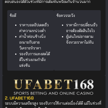
ตอบสนองได้ดีในช่วงที่มีการเดิมพันพร้อมกันจำนวนมาก
ข้อดี
ข้อควรระวัง
ราคาบอลอัปเดตเร็ว
ราคามีการเปลี่ยนเร็ว
ค่าความหน่วงต่ำ
อาจต้องตัดสินใจไว
ค่าน้ำค่อนข้างนิ่ง
ผู้เล่นใหม่อาจตาม
เหมาะกับสาย
จังหวะราคาไม่ทัน
วิเคราะห์ราคา
รองรับการแทงสดได้
ดีในช่วงเกมกำลัง
แข่งขัน
2. UFABET168
ระบบมีความเสถียรสูง รองรับการใช้งานต่อเนื่องได้ดี แม้ในช่วงที่