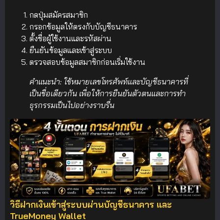
กดปุ่มสมัครสมาชิก
กรอกข้อมูลให้ตรงกับบัญชีธนาคาร
ตั้งชื่อผู้ใช้งานและรหัสผ่าน
ยืนยันข้อมูลและเข้าสู่ระบบ
ตรวจสอบข้อมูลสมาชิกก่อนเริ่มใช้งาน
คำแนะนำ: ใช้หมายเลขโทรศัพท์และบัญชีธนาคารที่
เป็นชื่อเดียวกัน เพื่อให้การยืนยันตัวตนและการทำ
ธุรกรรมเป็นไปอย่างราบรื่น
วิธีฝากเงินเข้าสู่ระบบผ่านบัญชีธนาคาร และ
TrueMoney Wallet