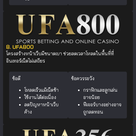
8. UFA800
โครงสร้างหน้าเว็บมีขนาดเบา ช่วยลดเวลาโหลดในพื้นที่ที่
อินเทอร์เน็ตไม่เสถียร
ข้อดี
ข้อควรระวัง
โหลดเร็วแม้เน็ตช้า
กราฟิกและลูกเล่น
ใช้งานได้ต่อเนื่อง
อาจน้อย
ลดปัญหาหน้าเว็บ
ฟีเจอร์บางอย่างอาจ
ค้าง
ถูกลดทอน