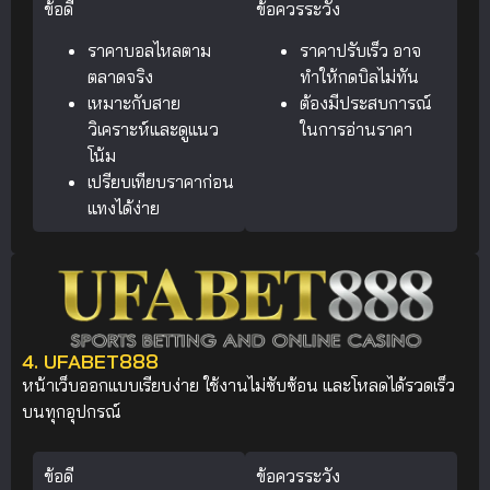
ข้อดี
ข้อควรระวัง
ราคาบอลไหลตาม
ราคาปรับเร็ว อาจ
ตลาดจริง
ทำให้กดบิลไม่ทัน
เหมาะกับสาย
ต้องมีประสบการณ์
วิเคราะห์และดูแนว
ในการอ่านราคา
โน้ม
เปรียบเทียบราคาก่อน
แทงได้ง่าย
4. UFABET888
หน้าเว็บออกแบบเรียบง่าย ใช้งานไม่ซับซ้อน และโหลดได้รวดเร็ว
บนทุกอุปกรณ์
ข้อดี
ข้อควรระวัง