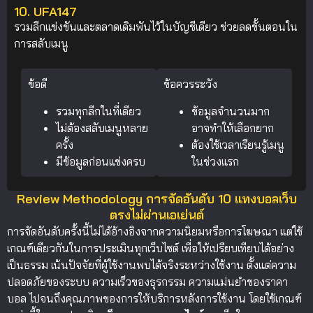
10. UFA147
รวมลีกแข่งขันและตลาดเดิมพันไว้ในบัญชีเดียว ช่วยลดขั้นตอนใน
การสลับเมนู
ข้อดี
ข้อควรระวัง
รวมทุกลีกในที่เดียว
ข้อมูลจำนวนมาก
ไม่ต้องสลับเมนูหลาย
อาจทำให้เลือกยาก
ครั้ง
ต้องใช้เวลาเรียนรู้เมนู
มีข้อมูลก่อนแข่งครบ
ในช่วงแรก
Review Methodology การจัดอันดับ 10 แทงบอลเว็บ
ตรงไม่ผ่านเอเย่นต์
การจัดอันดับครั้งนี้ไม่ได้อ้างอิงจากความนิยมหรือการโฆษณา แต่ใช้
เกณฑ์เดียวกันในการประเมินทุกเว็บไซต์ เพื่อให้เปรียบเทียบได้อย่าง
เป็นธรรม เน้นปัจจัยที่ผู้ใช้งานพบได้จริงระหว่างใช้งาน ตั้งแต่ความ
ปลอดภัยของระบบ ความเร็วของธุรกรรม ความแม่นยำของราคา
บอล ไปจนถึงคุณภาพของการให้บริการหลังการใช้งาน โดยใช้เกณฑ์