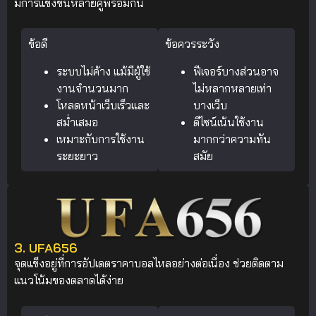
มีการแข่งขันหลายคู่พร้อมกัน
ข้อดี
ข้อควรระวัง
ระบบไม่ค้าง แม้มีผู้ใช้
ฟีเจอร์บางส่วนอาจ
งานจำนวนมาก
ไม่หลากหลายเท่า
โหลดหน้าเว็บเร็วและ
บางเว็บ
สม่ำเสมอ
ดีไซน์เน้นใช้งาน
เหมาะกับการใช้งาน
มากกว่าความทัน
ระยะยาว
สมัย
3. UFA656
จุดแข็งอยู่ที่การอัปเดตราคาบอลไหลอย่างต่อเนื่อง ช่วยติดตาม
แนวโน้มของตลาดได้ง่าย