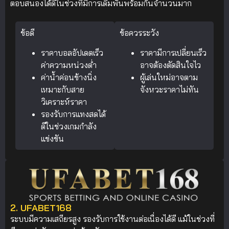
ตอบสนองได้ดีในช่วงที่มีการเดิมพันพร้อมกันจำนวนมาก
ข้อดี
ข้อควรระวัง
ราคาบอลอัปเดตเร็ว
ราคามีการเปลี่ยนเร็ว
ค่าความหน่วงต่ำ
อาจต้องตัดสินใจไว
ค่าน้ำค่อนข้างนิ่ง
ผู้เล่นใหม่อาจตาม
เหมาะกับสาย
จังหวะราคาไม่ทัน
วิเคราะห์ราคา
รองรับการแทงสดได้
ดีในช่วงเกมกำลัง
แข่งขัน
2. UFABET168
ระบบมีความเสถียรสูง รองรับการใช้งานต่อเนื่องได้ดี แม้ในช่วงที่