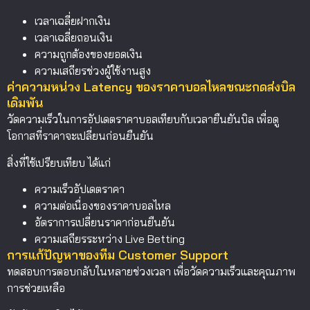
เวลาเฉลี่ยฝากเงิน
เวลาเฉลี่ยถอนเงิน
ความถูกต้องของยอดเงิน
ความเสถียรช่วงผู้ใช้งานสูง
ค่าความหน่วง Latency ของราคาบอลไหลขณะกดส่งบิล
เดิมพัน
วัดความเร็วในการอัปเดตราคาบอลเทียบกับเวลายืนยันบิล เพื่อดู
โอกาสที่ราคาจะเปลี่ยนก่อนยืนยัน
สิ่งที่ใช้เปรียบเทียบ ได้แก่
ความเร็วอัปเดตราคา
ความต่อเนื่องของราคาบอลไหล
อัตราการเปลี่ยนราคาก่อนยืนยัน
ความเสถียรระหว่าง Live Betting
การแก้ปัญหาของทีม Customer Support
ทดสอบการตอบกลับในหลายช่วงเวลา เพื่อวัดความเร็วและคุณภาพ
การช่วยเหลือ