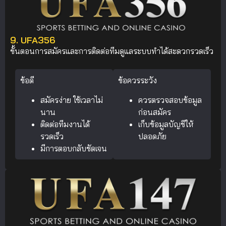
9. UFA356
ขั้นตอนการสมัครและการติดต่อทีมดูแลระบบทำได้สะดวกรวดเร็ว
ข้อดี
ข้อควรระวัง
สมัครง่าย ใช้เวลาไม่
ควรตรวจสอบข้อมูล
นาน
ก่อนสมัคร
ติดต่อทีมงานได้
เก็บข้อมูลบัญชีให้
รวดเร็ว
ปลอดภัย
มีการตอบกลับชัดเจน