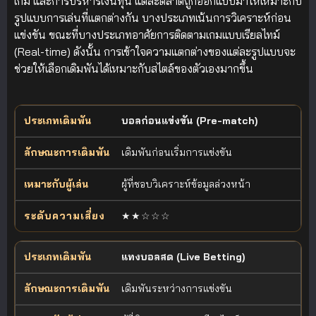
เกม และการบริหารเงินทุน แต่ละตลาดถูกออกแบบมาให้เหมาะกับ
รูปแบบการเล่นที่แตกต่างกัน บางประเภทเน้นการวิเคราะห์ก่อน
แข่งขัน ขณะที่บางประเภทอาศัยการติดตามเกมแบบเรียลไทม์
(Real-time) ดังนั้น การเข้าใจความแตกต่างของแต่ละรูปแบบจะ
ช่วยให้เลือกเดิมพันได้เหมาะกับสไตล์ของตัวเองมากขึ้น
ตารางเปรียบเทียบประเภทการเดิมพันฟุตบอล ลักษณะการเดิมพัน ผู้เล่นท
บอลก่อนแข่งขัน (Pre-match)
ประเภทเดิมพัน
ลักษณะการเดิมพัน
เหมาะกับผู้เล่น
เดิมพันก่อนเริ่มการแข่งขัน
ผู้ที่ชอบวิเคราะห์ข้อมูลล่วงหน้า
★★☆☆☆
แทงบอลสด (Live Betting)
เดิมพันระหว่างการแข่งขัน