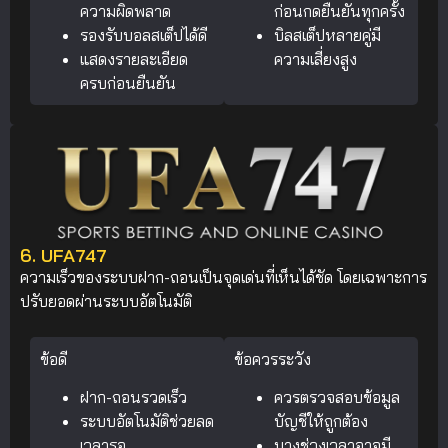
ความผิดพลาด
ก่อนกดยืนยันทุกครั้ง
รองรับบอลสเต็ปได้ดี
บิลสเต็ปหลายคู่มี
แสดงรายละเอียด
ความเสี่ยงสูง
ครบก่อนยืนยัน
6. UFA747
ความเร็วของระบบฝาก-ถอนเป็นจุดเด่นที่เห็นได้ชัด โดยเฉพาะการ
ปรับยอดผ่านระบบอัตโนมัติ
ข้อดี
ข้อควรระวัง
ฝาก-ถอนรวดเร็ว
ควรตรวจสอบข้อมูล
ระบบอัตโนมัติช่วยลด
บัญชีให้ถูกต้อง
เวลารอ
บางช่วงเวลาอาจมี