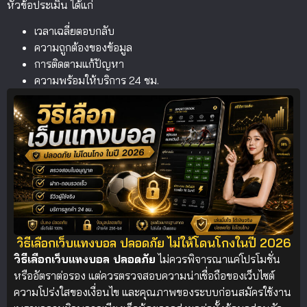
หัวข้อประเมิน ได้แก่
เวลาเฉลี่ยตอบกลับ
ความถูกต้องของข้อมูล
การติดตามแก้ปัญหา
ความพร้อมให้บริการ 24 ชม.
วิธีเลือกเว็บแทงบอล ปลอดภัย ไม่ให้โดนโกงในปี 2026
วิธีเลือกเว็บแทงบอล ปลอดภัย
ไม่ควรพิจารณาแค่โปรโมชั่น
หรืออัตราต่อรอง แต่ควรตรวจสอบความน่าเชื่อถือของเว็บไซต์
ความโปร่งใสของเงื่อนไข และคุณภาพของระบบก่อนสมัครใช้งาน