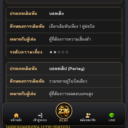
บอลเต็ง
เลือกเดิมพันเพียง 1 คู่ต่อบิล
ผู้ที่ต้องการความเสี่ยงต่ำ
★★☆☆☆
บอลสเต็ป (Parlay)
รวมหลายคู่ในบิลเดียว
ผู้ที่ต้องการผลตอบแทนสูง
★★★★★
หน้าหลัก
เข้าสู่ระบบ
สมัครสมาชิก
LINE
PLAY
บอลก่อนแข่งขัน (Pre-match)