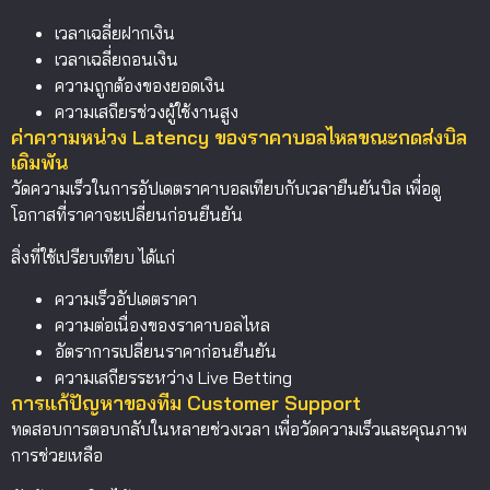
เวลาเฉลี่ยฝากเงิน
เวลาเฉลี่ยถอนเงิน
ความถูกต้องของยอดเงิน
ความเสถียรช่วงผู้ใช้งานสูง
ค่าความหน่วง Latency ของราคาบอลไหลขณะกดส่งบิล
เดิมพัน
วัดความเร็วในการอัปเดตราคาบอลเทียบกับเวลายืนยันบิล เพื่อดู
โอกาสที่ราคาจะเปลี่ยนก่อนยืนยัน
สิ่งที่ใช้เปรียบเทียบ ได้แก่
ความเร็วอัปเดตราคา
ความต่อเนื่องของราคาบอลไหล
อัตราการเปลี่ยนราคาก่อนยืนยัน
ความเสถียรระหว่าง Live Betting
การแก้ปัญหาของทีม Customer Support
ทดสอบการตอบกลับในหลายช่วงเวลา เพื่อวัดความเร็วและคุณภาพ
การช่วยเหลือ