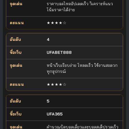
ราคาบอลไหลอัปเดตเร็ว วิเคราะห์แนว
โน้มราคาได้ง่าย
★★★★☆
4
UFABET888
หน้าเว็บเรียบง่าย โหลดเร็ว ใช้งานสะดวก
ทุกอุปกรณ์
★★★★☆
5
UFA365
คำนวณบิลบอลเดี่ยวและบอลสเต็ปรวดเร็ว