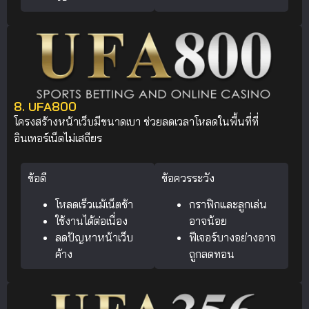
8. UFA800
โครงสร้างหน้าเว็บมีขนาดเบา ช่วยลดเวลาโหลดในพื้นที่ที่
อินเทอร์เน็ตไม่เสถียร
ข้อดี
ข้อควรระวัง
โหลดเร็วแม้เน็ตช้า
กราฟิกและลูกเล่น
ใช้งานได้ต่อเนื่อง
อาจน้อย
ลดปัญหาหน้าเว็บ
ฟีเจอร์บางอย่างอาจ
ค้าง
ถูกลดทอน