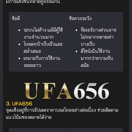
มีการแข่งขันหลายคู่พร้อมกัน
ข้อดี
ข้อควรระวัง
ระบบไม่ค้าง แม้มีผู้ใช้
ฟีเจอร์บางส่วนอาจ
งานจำนวนมาก
ไม่หลากหลายเท่า
โหลดหน้าเว็บเร็วและ
บางเว็บ
สม่ำเสมอ
ดีไซน์เน้นใช้งาน
เหมาะกับการใช้งาน
มากกว่าความทัน
ระยะยาว
สมัย
3. UFA656
จุดแข็งอยู่ที่การอัปเดตราคาบอลไหลอย่างต่อเนื่อง ช่วยติดตาม
แนวโน้มของตลาดได้ง่าย