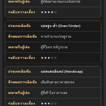
ผู้ที่ติดตามเกมแบบเรียลไทม์
★★★★☆
บอลสูง-ต่ำ (Over/Under)
ทายจำนวนประตูรวม
ผู้ที่วิเคราะห์รูปเกม
★★★☆☆
บอลแฮนดิแคป (Handicap)
เดิมพันตามราคาต่อรอง
ผู้ที่เข้าใจราคาบอล
★★★☆☆