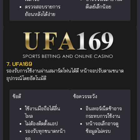
ตรวจสอบรายการ
ดีเลย์เล็กน้อย
ย้อนหลังได้ง่าย
7. UFA169
รองรับการใช้งานผ่านสมาร์ตโฟนได้ดี หน้าจอปรับตามขนาด
อุปกรณ์โดยอัตโนมัติ
ข้อดี
ข้อควรระวัง
ใช้งานมือถือได้ลื่น
อินเทอร์เน็ตช้าอาจ
ไหล
กระทบการใช้งาน
ไม่ต้องติดตั้งแอป
หน้าจอเล็กอาจดู
รองรับทุกขนาดหน้า
ข้อมูลไม่ครบ
จอ