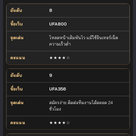
8
UFA800
โหลดหน้าเดิมพันไว แม้ใช้อินเทอร์เน็ต
ความเร็วต่ำ
★★★★☆
9
UFA356
สมัครง่าย ติดต่อทีมงานได้ตลอด 24
ชั่วโมง
★★★★☆