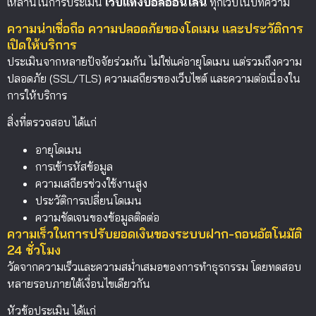
เหล่านี้ในการประเมิน
เว็บแทงบอลออนไลน์
ทุกเว็บในบทความ
ความน่าเชื่อถือ ความปลอดภัยของโดเมน และประวัติการ
เปิดให้บริการ
ประเมินจากหลายปัจจัยร่วมกัน ไม่ใช่แค่อายุโดเมน แต่รวมถึงความ
ปลอดภัย (SSL/TLS) ความเสถียรของเว็บไซต์ และความต่อเนื่องใน
การให้บริการ
สิ่งที่ตรวจสอบ ได้แก่
อายุโดเมน
การเข้ารหัสข้อมูล
ความเสถียรช่วงใช้งานสูง
ประวัติการเปลี่ยนโดเมน
ความชัดเจนของข้อมูลติดต่อ
ความเร็วในการปรับยอดเงินของระบบฝาก-ถอนอัตโนมัติ
24 ชั่วโมง
วัดจากความเร็วและความสม่ำเสมอของการทำธุรกรรม โดยทดสอบ
หลายรอบภายใต้เงื่อนไขเดียวกัน
หัวข้อประเมิน ได้แก่