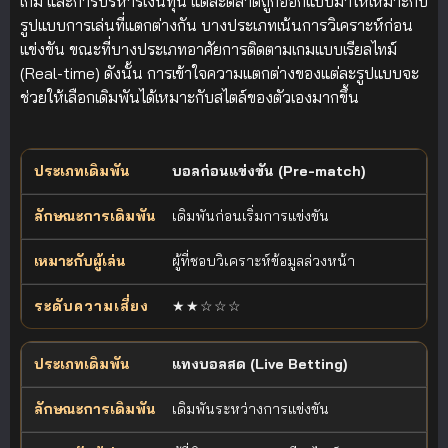
เกม และการบริหารเงินทุน แต่ละตลาดถูกออกแบบมาให้เหมาะกับ
รูปแบบการเล่นที่แตกต่างกัน บางประเภทเน้นการวิเคราะห์ก่อน
แข่งขัน ขณะที่บางประเภทอาศัยการติดตามเกมแบบเรียลไทม์
(Real-time) ดังนั้น การเข้าใจความแตกต่างของแต่ละรูปแบบจะ
ช่วยให้เลือกเดิมพันได้เหมาะกับสไตล์ของตัวเองมากขึ้น
ตารางเปรียบเทียบประเภทการเดิมพันฟุตบอล ลักษณะการเดิมพัน ผู้เล่นท
บอลก่อนแข่งขัน (Pre-match)
ประเภทเดิมพัน
ลักษณะการเดิมพัน
เหมาะกับผู้เล่น
เดิมพันก่อนเริ่มการแข่งขัน
ผู้ที่ชอบวิเคราะห์ข้อมูลล่วงหน้า
★★☆☆☆
แทงบอลสด (Live Betting)
เดิมพันระหว่างการแข่งขัน