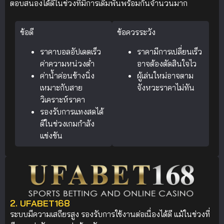
ตอบสนองได้ดีในช่วงที่มีการเดิมพันพร้อมกันจำนวนมาก
ข้อดี
ข้อควรระวัง
ราคาบอลอัปเดตเร็ว
ราคามีการเปลี่ยนเร็ว
ค่าความหน่วงต่ำ
อาจต้องตัดสินใจไว
ค่าน้ำค่อนข้างนิ่ง
ผู้เล่นใหม่อาจตาม
เหมาะกับสาย
จังหวะราคาไม่ทัน
วิเคราะห์ราคา
รองรับการแทงสดได้
ดีในช่วงเกมกำลัง
แข่งขัน
2. UFABET168
ระบบมีความเสถียรสูง รองรับการใช้งานต่อเนื่องได้ดี แม้ในช่วงที่