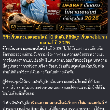
เอเย่นต์ มั่นคงปลอดภัย
จ่ายจริงทุกบิล
รีวิวเว็บแทงบอลออนไลน์ 10 อันดับที่ดีที่สุด เว็บตรงไม่ผ่าน
เอเย่นต์ ปี 2026
รีวิวเว็บแทงบอลออนไลน์
ในปี 2026 ไม่ได้วัดแค่จำนวนลีกหรือ
อัตราต่อรอง แต่รวมถึงความเร็วฝาก-ถอน ความเสถียรระหว่างแข่ง
การอัปเดตราคาแบบเรียลไทม์ และความปลอดภัยของข้อมูล บทความ
นี้สรุปผลจากการใช้งานจริง พร้อมเปรียบเทียบจุดเด่นแต่ละเว็บ เพื่อ
ช่วยให้เลือกใช้งานได้เหมาะกับสไตล์การเดิมพัน
ผู้ใช้งานยุคนี้ให้ความสำคัญกับ
เว็บแทงบอลเว็บไหนดี
ที่อัปเดต
ราคาเร็ว ระบบไม่หน่วงช่วงคนเล่นเยอะ และใช้งานผ่านมือถือได้ลื่น
โดยไม่ต้องติดตั้งแอป
อีกปัจจัยสำคัญคือ
เว็บแทงบอลออนไลน์เว็บตรงไม่ผ่านเอเย่นต์
ที่
ช่วยลดความเสี่ยง ติดต่อทีมงานได้โดยตรง ตรวจสอบรายการได้ง่าย