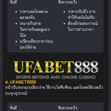
ข้อดี
ข้อควรระวัง
ราคาบอลไหลตาม
ราคาปรับเร็ว อาจ
ตลาดจริง
ทำให้กดบิลไม่ทัน
เหมาะกับสาย
ต้องมีประสบการณ์
วิเคราะห์และดูแนว
ในการอ่านราคา
โน้ม
เปรียบเทียบราคาก่อน
แทงได้ง่าย
4. UFABET888
หน้าเว็บออกแบบเรียบง่าย ใช้งานไม่ซับซ้อน และโหลดได้รวดเร็ว
บนทุกอุปกรณ์
ข้อดี
ข้อควรระวัง