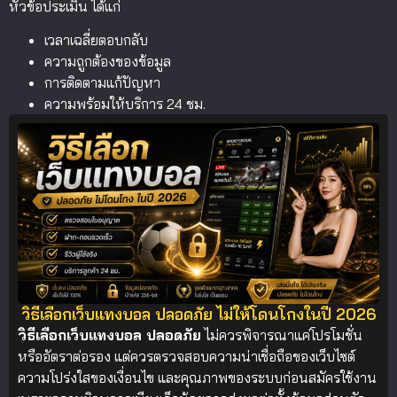
หัวข้อประเมิน ได้แก่
เวลาเฉลี่ยตอบกลับ
ความถูกต้องของข้อมูล
การติดตามแก้ปัญหา
ความพร้อมให้บริการ 24 ชม.
วิธีเลือกเว็บแทงบอล ปลอดภัย ไม่ให้โดนโกงในปี 2026
วิธีเลือกเว็บแทงบอล ปลอดภัย
ไม่ควรพิจารณาแค่โปรโมชั่น
หรืออัตราต่อรอง แต่ควรตรวจสอบความน่าเชื่อถือของเว็บไซต์
ความโปร่งใสของเงื่อนไข และคุณภาพของระบบก่อนสมัครใช้งาน