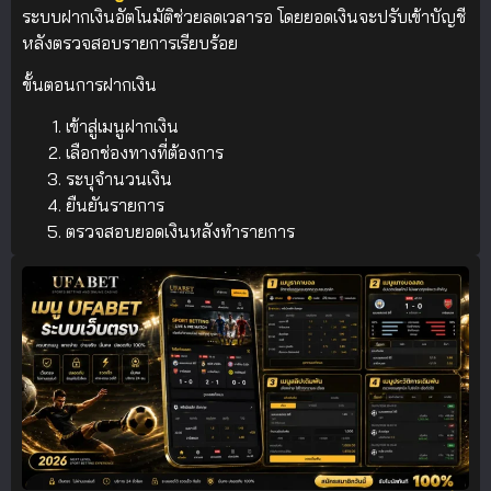
ระบบฝากเงินอัตโนมัติช่วยลดเวลารอ โดยยอดเงินจะปรับเข้าบัญชี
หลังตรวจสอบรายการเรียบร้อย
ขั้นตอนการฝากเงิน
เข้าสู่เมนูฝากเงิน
เลือกช่องทางที่ต้องการ
ระบุจำนวนเงิน
ยืนยันรายการ
ตรวจสอบยอดเงินหลังทำรายการ