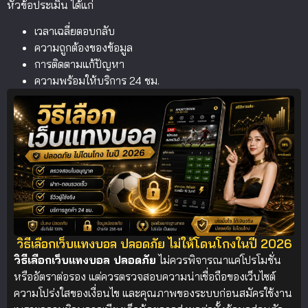
หัวข้อประเมิน ได้แก่
เวลาเฉลี่ยตอบกลับ
ความถูกต้องของข้อมูล
การติดตามแก้ปัญหา
ความพร้อมให้บริการ 24 ชม.
วิธีเลือกเว็บแทงบอล ปลอดภัย ไม่ให้โดนโกงในปี 2026
วิธีเลือกเว็บแทงบอล ปลอดภัย
ไม่ควรพิจารณาแค่โปรโมชั่น
หรืออัตราต่อรอง แต่ควรตรวจสอบความน่าเชื่อถือของเว็บไซต์
ความโปร่งใสของเงื่อนไข และคุณภาพของระบบก่อนสมัครใช้งาน