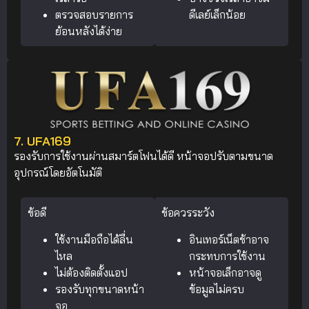
ตรวจสอบรายการ
ดีเลย์เล็กน้อย
ย้อนหลังได้ง่าย
7. UFA169
รองรับการใช้งานผ่านสมาร์ตโฟนได้ดี หน้าจอปรับตามขนาด
อุปกรณ์โดยอัตโนมัติ
ข้อดี
ข้อควรระวัง
ใช้งานมือถือได้ลื่น
อินเทอร์เน็ตช้าอาจ
ไหล
กระทบการใช้งาน
ไม่ต้องติดตั้งแอป
หน้าจอเล็กอาจดู
รองรับทุกขนาดหน้า
ข้อมูลไม่ครบ
จอ