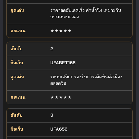
ราคาสดอัปเดตเร็ว ค่าน้ำนิ่ง เหมาะกับ
การแทงบอลสด
★★★★★
2
UFABET168
ระบบเสถียร รองรับการเดิมพันต่อเนื่อง
ตลอดวัน
★★★★★
3
UFA656