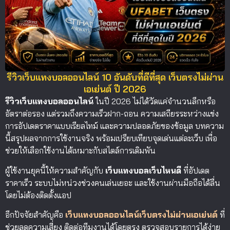
เอเย่นต์ มั่นคงปลอดภัย
จ่ายจริงทุกบิล
รีวิวเว็บแทงบอลออนไลน์ 10 อันดับที่ดีที่สุด เว็บตรงไม่ผ่าน
เอเย่นต์ ปี 2026
รีวิวเว็บแทงบอลออนไลน์
ในปี 2026 ไม่ได้วัดแค่จำนวนลีกหรือ
อัตราต่อรอง แต่รวมถึงความเร็วฝาก-ถอน ความเสถียรระหว่างแข่ง
การอัปเดตราคาแบบเรียลไทม์ และความปลอดภัยของข้อมูล บทความ
นี้สรุปผลจากการใช้งานจริง พร้อมเปรียบเทียบจุดเด่นแต่ละเว็บ เพื่อ
ช่วยให้เลือกใช้งานได้เหมาะกับสไตล์การเดิมพัน
ผู้ใช้งานยุคนี้ให้ความสำคัญกับ
เว็บแทงบอลเว็บไหนดี
ที่อัปเดต
ราคาเร็ว ระบบไม่หน่วงช่วงคนเล่นเยอะ และใช้งานผ่านมือถือได้ลื่น
โดยไม่ต้องติดตั้งแอป
อีกปัจจัยสำคัญคือ
เว็บแทงบอลออนไลน์เว็บตรงไม่ผ่านเอเย่นต์
ที่
ช่วยลดความเสี่ยง ติดต่อทีมงานได้โดยตรง ตรวจสอบรายการได้ง่าย