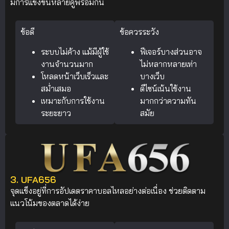
มีการแข่งขันหลายคู่พร้อมกัน
ข้อดี
ข้อควรระวัง
ระบบไม่ค้าง แม้มีผู้ใช้
ฟีเจอร์บางส่วนอาจ
งานจำนวนมาก
ไม่หลากหลายเท่า
โหลดหน้าเว็บเร็วและ
บางเว็บ
สม่ำเสมอ
ดีไซน์เน้นใช้งาน
เหมาะกับการใช้งาน
มากกว่าความทัน
ระยะยาว
สมัย
3. UFA656
จุดแข็งอยู่ที่การอัปเดตราคาบอลไหลอย่างต่อเนื่อง ช่วยติดตาม
แนวโน้มของตลาดได้ง่าย