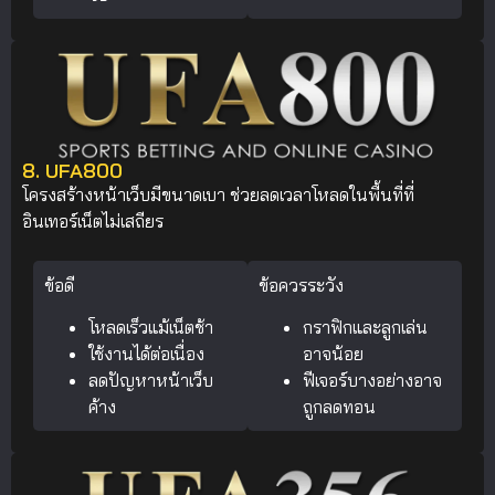
8. UFA800
โครงสร้างหน้าเว็บมีขนาดเบา ช่วยลดเวลาโหลดในพื้นที่ที่
อินเทอร์เน็ตไม่เสถียร
ข้อดี
ข้อควรระวัง
โหลดเร็วแม้เน็ตช้า
กราฟิกและลูกเล่น
ใช้งานได้ต่อเนื่อง
อาจน้อย
ลดปัญหาหน้าเว็บ
ฟีเจอร์บางอย่างอาจ
ค้าง
ถูกลดทอน