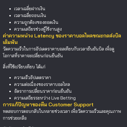
เวลาเฉลี่ยฝากเงิน
เวลาเฉลี่ยถอนเงิน
ความถูกต้องของยอดเงิน
ความเสถียรช่วงผู้ใช้งานสูง
ค่าความหน่วง Latency ของราคาบอลไหลขณะกดส่งบิล
เดิมพัน
วัดความเร็วในการอัปเดตราคาบอลเทียบกับเวลายืนยันบิล เพื่อดู
โอกาสที่ราคาจะเปลี่ยนก่อนยืนยัน
สิ่งที่ใช้เปรียบเทียบ ได้แก่
ความเร็วอัปเดตราคา
ความต่อเนื่องของราคาบอลไหล
อัตราการเปลี่ยนราคาก่อนยืนยัน
ความเสถียรระหว่าง Live Betting
การแก้ปัญหาของทีม Customer Support
ทดสอบการตอบกลับในหลายช่วงเวลา เพื่อวัดความเร็วและคุณภาพ
การช่วยเหลือ