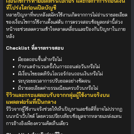
เงื่อนไขการทำยอดเทิร์นโอเวอร์ และกติกาการถอนเงิน
ที่โปร่งใสก่อนเปิดบัญชี
หลายปัญหาที่พบหลังสมัครใช้งานเกิดจากการไม่อ่านรายละเอียด
ของเงื่อนไขการใช้งานตั้งแต่ต้น การตรวจสอบข้อมูลเหล่านี้ล่วง
หน้าจะช่วยลดความเข้าใจคลาดเคลื่อนและป้องกันปัญหาในภาย
หลัง
Checklist ที่ควรตรวจสอบ
มียอดถอนขั้นต่ำหรือไม่
กำหนดจำนวนครั้งในการถอนต่อวันหรือไม่
มีเงื่อนไขยอดเทิร์นโอเวอร์ก่อนถอนเงินหรือไม่
ระบุระยะเวลาการปรับยอดอย่างชัดเจน
มีรายละเอียดค่าธรรมเนียมครบถ้วนหรือไม่
รีวิวและกระแสตอบรับจากกลุ่มผู้ใช้งานจริงบน
แพลตฟอร์มที่เป็นกลาง
รีวิวจากผู้ใช้งานจริงช่วยให้เห็นปัญหาและข้อดีที่อาจไม่ปรากฏ
บนหน้าเว็บไซต์ โดยควรเปรียบเทียบข้อมูลจากหลายแหล่งแทน
การอ้างอิงเพียงความคิดเห็นเดียว