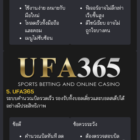
ใช้งานง่าย เหมาะกับ
ฟีเจอร์อาจไม่ลึกเท่า
มือใหม่
เว็บขั้นสูง
โหลดเร็วทั้งมือถือ
ดีไซน์เรียบ อาจไม่
และคอม
ถูกใจบางคน
เมนูไม่ซับซ้อน
5. UFA365
ระบบคำนวณบิลรวดเร็ว รองรับทั้งบอลเดี่ยวและบอลสเต็ปได้
อย่างมีประสิทธิภาพ
ข้อดี
ข้อควรระวัง
คำนวณบิลทันที ลด
ต้องตรวจสอบบิล