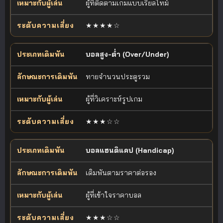
ผู้ที่ติดตามเกมแบบเรียลไทม์
★★★★☆
บอลสูง-ต่ำ (Over/Under)
ทายจำนวนประตูรวม
ผู้ที่วิเคราะห์รูปเกม
★★★☆☆
บอลแฮนดิแคป (Handicap)
เดิมพันตามราคาต่อรอง
ผู้ที่เข้าใจราคาบอล
★★★☆☆