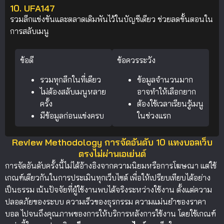
10. UFA147
รวมลีกแข่งขันและตลาดเดิมพันไว้ในบัญชีเดียว ช่วยลดขั้นตอนใน
การสลับเมนู
ข้อดี
ข้อควรระวัง
รวมทุกลีกในที่เดียว
ข้อมูลจำนวนมาก
ไม่ต้องสลับเมนูหลาย
อาจทำให้เลือกยาก
ครั้ง
ต้องใช้เวลาเรียนรู้เมนู
มีข้อมูลก่อนแข่งครบ
ในช่วงแรก
Review Methodology การจัดอันดับ 10 แทงบอลเว็บ
ตรงไม่ผ่านเอเย่นต์
การจัดอันดับครั้งนี้ไม่ได้อ้างอิงจากความนิยมหรือการโฆษณา แต่ใช้
เกณฑ์เดียวกันในการประเมินทุกเว็บไซต์ เพื่อให้เปรียบเทียบได้อย่าง
เป็นธรรม เน้นปัจจัยที่ผู้ใช้งานพบได้จริงระหว่างใช้งาน ตั้งแต่ความ
ปลอดภัยของระบบ ความเร็วของธุรกรรม ความแม่นยำของราคา
บอล ไปจนถึงคุณภาพของการให้บริการหลังการใช้งาน โดยใช้เกณฑ์