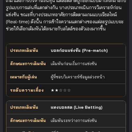
เกม และการบริหารเงินทุน แต่ละตลาดถูกออกแบบมาให้เหมาะกับ
รูปแบบการเล่นที่แตกต่างกัน บางประเภทเน้นการวิเคราะห์ก่อน
แข่งขัน ขณะที่บางประเภทอาศัยการติดตามเกมแบบเรียลไทม์
(Real-time) ดังนั้น การเข้าใจความแตกต่างของแต่ละรูปแบบจะ
ช่วยให้เลือกเดิมพันได้เหมาะกับสไตล์ของตัวเองมากขึ้น
ตารางเปรียบเทียบประเภทการเดิมพันฟุตบอล ลักษณะการเดิมพัน ผู้เล่นท
บอลก่อนแข่งขัน (Pre-match)
ประเภทเดิมพัน
ลักษณะการเดิมพัน
เหมาะกับผู้เล่น
เดิมพันก่อนเริ่มการแข่งขัน
ผู้ที่ชอบวิเคราะห์ข้อมูลล่วงหน้า
★★☆☆☆
แทงบอลสด (Live Betting)
เดิมพันระหว่างการแข่งขัน