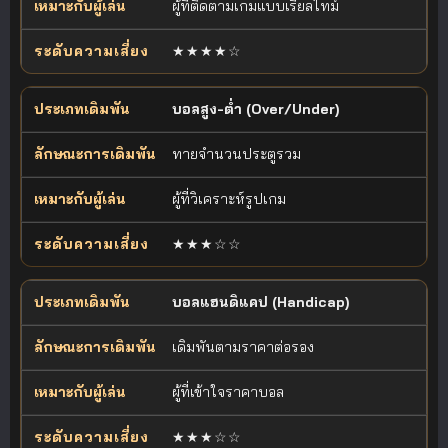
ผู้ที่ติดตามเกมแบบเรียลไทม์
★★★★☆
บอลสูง-ต่ำ (Over/Under)
ทายจำนวนประตูรวม
ผู้ที่วิเคราะห์รูปเกม
★★★☆☆
บอลแฮนดิแคป (Handicap)
เดิมพันตามราคาต่อรอง
ผู้ที่เข้าใจราคาบอล
★★★☆☆