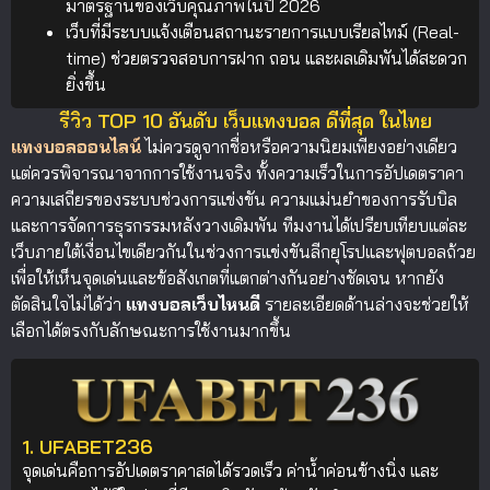
มาตรฐานของเว็บคุณภาพในปี 2026
เว็บที่มีระบบแจ้งเตือนสถานะรายการแบบเรียลไทม์ (Real-
time) ช่วยตรวจสอบการฝาก ถอน และผลเดิมพันได้สะดวก
ยิ่งขึ้น
รีวิว TOP 10 อันดับ เว็บแทงบอล ดีที่สุด ในไทย
แทงบอลออนไลน์
ไม่ควรดูจากชื่อหรือความนิยมเพียงอย่างเดียว
แต่ควรพิจารณาจากการใช้งานจริง ทั้งความเร็วในการอัปเดตราคา
ความเสถียรของระบบช่วงการแข่งขัน ความแม่นยำของการรับบิล
และการจัดการธุรกรรมหลังวางเดิมพัน ทีมงานได้เปรียบเทียบแต่ละ
เว็บภายใต้เงื่อนไขเดียวกันในช่วงการแข่งขันลีกยุโรปและฟุตบอลถ้วย
เพื่อให้เห็นจุดเด่นและข้อสังเกตที่แตกต่างกันอย่างชัดเจน หากยัง
ตัดสินใจไม่ได้ว่า
แทงบอลเว็บไหนดี
รายละเอียดด้านล่างจะช่วยให้
เลือกได้ตรงกับลักษณะการใช้งานมากขึ้น
1. UFABET236
จุดเด่นคือการอัปเดตราคาสดได้รวดเร็ว ค่าน้ำค่อนข้างนิ่ง และ