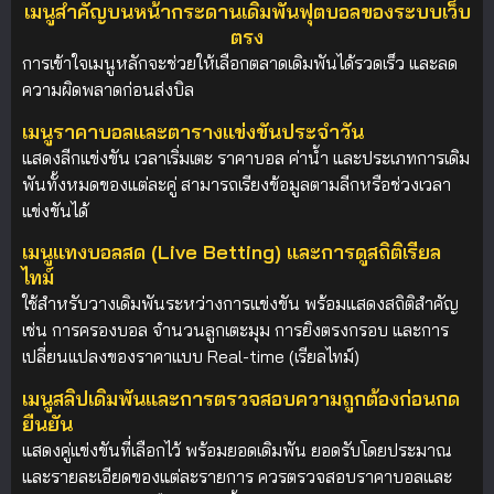
เมนูสำคัญบนหน้ากระดานเดิมพันฟุตบอลของระบบเว็บ
ตรง
การเข้าใจเมนูหลักจะช่วยให้เลือกตลาดเดิมพันได้รวดเร็ว และลด
ความผิดพลาดก่อนส่งบิล
เมนูราคาบอลและตารางแข่งขันประจำวัน
แสดงลีกแข่งขัน เวลาเริ่มเตะ ราคาบอล ค่าน้ำ และประเภทการเดิม
พันทั้งหมดของแต่ละคู่ สามารถเรียงข้อมูลตามลีกหรือช่วงเวลา
แข่งขันได้
เมนูแทงบอลสด (Live Betting) และการดูสถิติเรียล
ไทม์
ใช้สำหรับวางเดิมพันระหว่างการแข่งขัน พร้อมแสดงสถิติสำคัญ
เช่น การครองบอล จำนวนลูกเตะมุม การยิงตรงกรอบ และการ
เปลี่ยนแปลงของราคาแบบ Real-time (เรียลไทม์)
เมนูสลิปเดิมพันและการตรวจสอบความถูกต้องก่อนกด
ยืนยัน
แสดงคู่แข่งขันที่เลือกไว้ พร้อมยอดเดิมพัน ยอดรับโดยประมาณ
และรายละเอียดของแต่ละรายการ ควรตรวจสอบราคาบอลและ