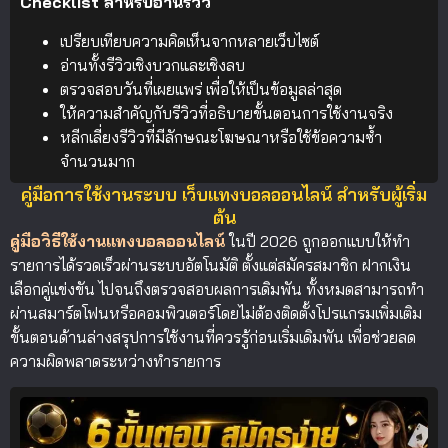
Checklist สำหรับอ่านรีวิว
เปรียบเทียบความคิดเห็นจากหลายเว็บไซต์
อ่านทั้งรีวิวเชิงบวกและเชิงลบ
ตรวจสอบวันที่เผยแพร่ เพื่อให้เป็นข้อมูลล่าสุด
ให้ความสำคัญกับรีวิวที่อธิบายขั้นตอนการใช้งานจริง
หลีกเลี่ยงรีวิวที่มีลักษณะโฆษณาหรือใช้ข้อความซ้ำ
จำนวนมาก
คู่มือการใช้งานระบบ เว็บแทงบอลออนไลน์ สำหรับผู้เริ่ม
ต้น
คู่มือวิธีใช้งานแทงบอลออนไลน์
ในปี 2026 ถูกออกแบบให้ทำ
รายการได้รวดเร็วผ่านระบบอัตโนมัติ ตั้งแต่สมัครสมาชิก ฝากเงิน
เลือกคู่แข่งขัน ไปจนถึงตรวจสอบผลการเดิมพัน ทั้งหมดสามารถทำ
ผ่านสมาร์ตโฟนหรือคอมพิวเตอร์โดยไม่ต้องติดตั้งโปรแกรมเพิ่มเติม
ขั้นตอนด้านล่างสรุปการใช้งานที่ควรรู้ก่อนเริ่มเดิมพัน เพื่อช่วยลด
ความผิดพลาดระหว่างทำรายการ