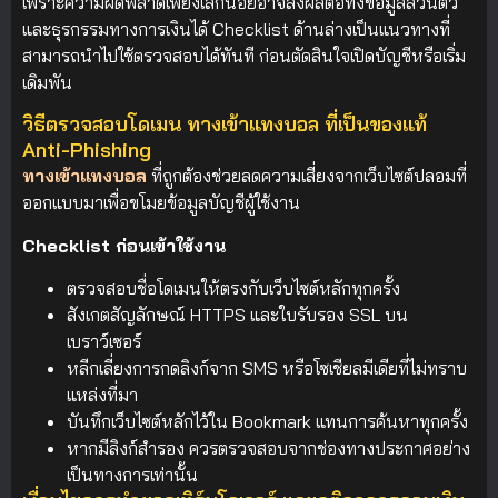
เพราะความผิดพลาดเพียงเล็กน้อยอาจส่งผลต่อทั้งข้อมูลส่วนตัว
และธุรกรรมทางการเงินได้ Checklist ด้านล่างเป็นแนวทางที่
สามารถนำไปใช้ตรวจสอบได้ทันที ก่อนตัดสินใจเปิดบัญชีหรือเริ่ม
เดิมพัน
วิธีตรวจสอบโดเมน ทางเข้าแทงบอล ที่เป็นของแท้
Anti-Phishing
ทางเข้าแทงบอล
ที่ถูกต้องช่วยลดความเสี่ยงจากเว็บไซต์ปลอมที่
ออกแบบมาเพื่อขโมยข้อมูลบัญชีผู้ใช้งาน
Checklist ก่อนเข้าใช้งาน
ตรวจสอบชื่อโดเมนให้ตรงกับเว็บไซต์หลักทุกครั้ง
สังเกตสัญลักษณ์ HTTPS และใบรับรอง SSL บน
เบราว์เซอร์
หลีกเลี่ยงการกดลิงก์จาก SMS หรือโซเชียลมีเดียที่ไม่ทราบ
แหล่งที่มา
บันทึกเว็บไซต์หลักไว้ใน Bookmark แทนการค้นหาทุกครั้ง
หากมีลิงก์สำรอง ควรตรวจสอบจากช่องทางประกาศอย่าง
เป็นทางการเท่านั้น