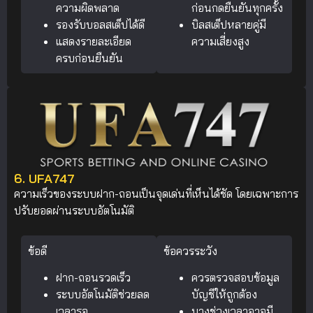
ความผิดพลาด
ก่อนกดยืนยันทุกครั้ง
รองรับบอลสเต็ปได้ดี
บิลสเต็ปหลายคู่มี
แสดงรายละเอียด
ความเสี่ยงสูง
ครบก่อนยืนยัน
6. UFA747
ความเร็วของระบบฝาก-ถอนเป็นจุดเด่นที่เห็นได้ชัด โดยเฉพาะการ
ปรับยอดผ่านระบบอัตโนมัติ
ข้อดี
ข้อควรระวัง
ฝาก-ถอนรวดเร็ว
ควรตรวจสอบข้อมูล
ระบบอัตโนมัติช่วยลด
บัญชีให้ถูกต้อง
เวลารอ
บางช่วงเวลาอาจมี