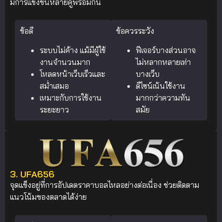
มีการแข่งขันหลายคู่พร้อมกัน
ข้อดี
ข้อควรระวัง
ระบบไม่ค้าง แม้มีผู้ใช้
ฟีเจอร์บางส่วนอาจ
งานจำนวนมาก
ไม่หลากหลายเท่า
โหลดหน้าเว็บเร็วและ
บางเว็บ
สม่ำเสมอ
ดีไซน์เน้นใช้งาน
เหมาะกับการใช้งาน
มากกว่าความทัน
ระยะยาว
สมัย
3. UFA656
จุดแข็งอยู่ที่การอัปเดตราคาบอลไหลอย่างต่อเนื่อง ช่วยติดตาม
แนวโน้มของตลาดได้ง่าย