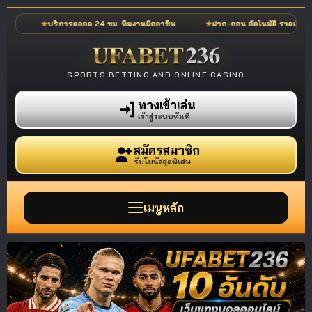
บริการตลอด 24 ชม. ทีมงานมืออาชีพ
ฝาก-ถอน อัตโนมัติ รวดเร็วภายในไม่กี่วินาที
SPORTS BETTING AND ONLINE CASINO
ทางเข้าเล่น
เข้าสู่ระบบทันที
สมัครสมาชิก
รับโบนัสสุดพิเศษ
เมนูหลัก
รีวิวเว็บแทงบอลออนไลน์
10 อันดับ เว็บตรงไม่ผ่าน