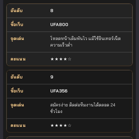
8
UFA800
โหลดหน้าเดิมพันไว แม้ใช้อินเทอร์เน็ต
ความเร็วต่ำ
★★★★☆
9
UFA356
สมัครง่าย ติดต่อทีมงานได้ตลอด 24
ชั่วโมง
★★★★☆