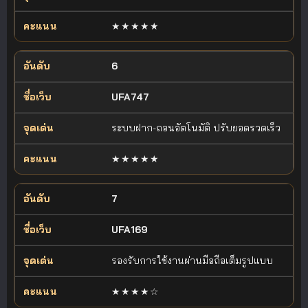
★★★★★
6
UFA747
ระบบฝาก-ถอนอัตโนมัติ ปรับยอดรวดเร็ว
★★★★★
7
UFA169
รองรับการใช้งานผ่านมือถือเต็มรูปแบบ
★★★★☆