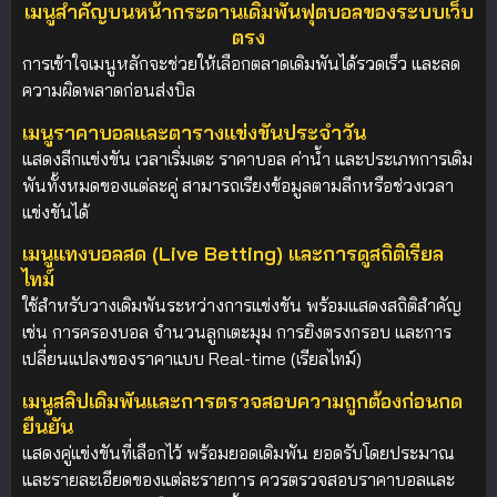
เมนูสำคัญบนหน้ากระดานเดิมพันฟุตบอลของระบบเว็บ
ตรง
การเข้าใจเมนูหลักจะช่วยให้เลือกตลาดเดิมพันได้รวดเร็ว และลด
ความผิดพลาดก่อนส่งบิล
เมนูราคาบอลและตารางแข่งขันประจำวัน
แสดงลีกแข่งขัน เวลาเริ่มเตะ ราคาบอล ค่าน้ำ และประเภทการเดิม
พันทั้งหมดของแต่ละคู่ สามารถเรียงข้อมูลตามลีกหรือช่วงเวลา
แข่งขันได้
เมนูแทงบอลสด (Live Betting) และการดูสถิติเรียล
ไทม์
ใช้สำหรับวางเดิมพันระหว่างการแข่งขัน พร้อมแสดงสถิติสำคัญ
เช่น การครองบอล จำนวนลูกเตะมุม การยิงตรงกรอบ และการ
เปลี่ยนแปลงของราคาแบบ Real-time (เรียลไทม์)
เมนูสลิปเดิมพันและการตรวจสอบความถูกต้องก่อนกด
ยืนยัน
แสดงคู่แข่งขันที่เลือกไว้ พร้อมยอดเดิมพัน ยอดรับโดยประมาณ
และรายละเอียดของแต่ละรายการ ควรตรวจสอบราคาบอลและ