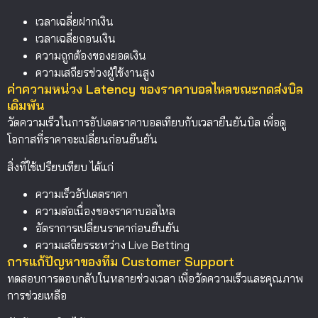
เวลาเฉลี่ยฝากเงิน
เวลาเฉลี่ยถอนเงิน
ความถูกต้องของยอดเงิน
ความเสถียรช่วงผู้ใช้งานสูง
ค่าความหน่วง Latency ของราคาบอลไหลขณะกดส่งบิล
เดิมพัน
วัดความเร็วในการอัปเดตราคาบอลเทียบกับเวลายืนยันบิล เพื่อดู
โอกาสที่ราคาจะเปลี่ยนก่อนยืนยัน
สิ่งที่ใช้เปรียบเทียบ ได้แก่
ความเร็วอัปเดตราคา
ความต่อเนื่องของราคาบอลไหล
อัตราการเปลี่ยนราคาก่อนยืนยัน
ความเสถียรระหว่าง Live Betting
การแก้ปัญหาของทีม Customer Support
ทดสอบการตอบกลับในหลายช่วงเวลา เพื่อวัดความเร็วและคุณภาพ
การช่วยเหลือ