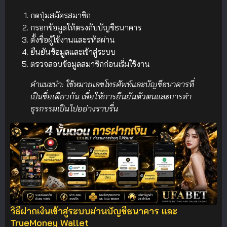
กดปุ่มสมัครสมาชิก
กรอกข้อมูลให้ตรงกับบัญชีธนาคาร
ตั้งชื่อผู้ใช้งานและรหัสผ่าน
ยืนยันข้อมูลและเข้าสู่ระบบ
ตรวจสอบข้อมูลสมาชิกก่อนเริ่มใช้งาน
คำแนะนำ: ใช้หมายเลขโทรศัพท์และบัญชีธนาคารที่
เป็นชื่อเดียวกัน เพื่อให้การยืนยันตัวตนและการทำ
ธุรกรรมเป็นไปอย่างราบรื่น
วิธีฝากเงินเข้าสู่ระบบผ่านบัญชีธนาคาร และ
TrueMoney Wallet