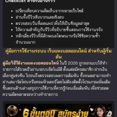
Checklist สำหรับอ่านรีวิว
เปรียบเทียบความคิดเห็นจากหลายเว็บไซต์
อ่านทั้งรีวิวเชิงบวกและเชิงลบ
ตรวจสอบวันที่เผยแพร่ เพื่อให้เป็นข้อมูลล่าสุด
ให้ความสำคัญกับรีวิวที่อธิบายขั้นตอนการใช้งานจริง
หลีกเลี่ยงรีวิวที่มีลักษณะโฆษณาหรือใช้ข้อความซ้ำ
จำนวนมาก
คู่มือการใช้งานระบบ เว็บแทงบอลออนไลน์ สำหรับผู้เริ่ม
ต้น
คู่มือวิธีใช้งานแทงบอลออนไลน์
ในปี 2026 ถูกออกแบบให้ทำ
รายการได้รวดเร็วผ่านระบบอัตโนมัติ ตั้งแต่สมัครสมาชิก ฝากเงิน
เลือกคู่แข่งขัน ไปจนถึงตรวจสอบผลการเดิมพัน ทั้งหมดสามารถทำ
ผ่านสมาร์ตโฟนหรือคอมพิวเตอร์โดยไม่ต้องติดตั้งโปรแกรมเพิ่มเติม
ขั้นตอนด้านล่างสรุปการใช้งานที่ควรรู้ก่อนเริ่มเดิมพัน เพื่อช่วยลด
ความผิดพลาดระหว่างทำรายการ