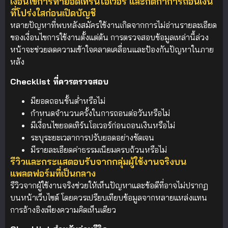
เงื่อนไขการทำยอดเทิร์นโอเวอร์ และกติกาการถอนเงิน
ที่โปร่งใสก่อนเปิดบัญชี
หลายปัญหาที่พบหลังสมัครใช้งานเกิดจากการไม่อ่านรายละเอียด
ของเงื่อนไขการใช้งานตั้งแต่ต้น การตรวจสอบข้อมูลเหล่านี้ล่วง
หน้าจะช่วยลดความเข้าใจคลาดเคลื่อนและป้องกันปัญหาในภาย
หลัง
Checklist ที่ควรตรวจสอบ
มียอดถอนขั้นต่ำหรือไม่
กำหนดจำนวนครั้งในการถอนต่อวันหรือไม่
มีเงื่อนไขยอดเทิร์นโอเวอร์ก่อนถอนเงินหรือไม่
ระบุระยะเวลาการปรับยอดอย่างชัดเจน
มีรายละเอียดค่าธรรมเนียมครบถ้วนหรือไม่
รีวิวและกระแสตอบรับจากกลุ่มผู้ใช้งานจริงบน
แพลตฟอร์มที่เป็นกลาง
รีวิวจากผู้ใช้งานจริงช่วยให้เห็นปัญหาและข้อดีที่อาจไม่ปรากฏ
บนหน้าเว็บไซต์ โดยควรเปรียบเทียบข้อมูลจากหลายแหล่งแทน
การอ้างอิงเพียงความคิดเห็นเดียว