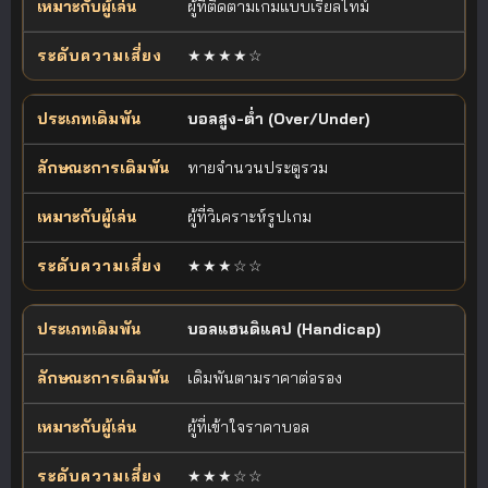
ผู้ที่ติดตามเกมแบบเรียลไทม์
★★★★☆
บอลสูง-ต่ำ (Over/Under)
ทายจำนวนประตูรวม
ผู้ที่วิเคราะห์รูปเกม
★★★☆☆
บอลแฮนดิแคป (Handicap)
เดิมพันตามราคาต่อรอง
ผู้ที่เข้าใจราคาบอล
★★★☆☆