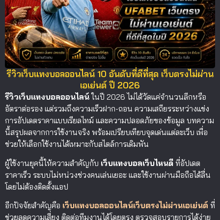
เอเย่นต์ มั่นคงปลอดภัย
จ่ายจริงทุกบิล
รีวิวเว็บแทงบอลออนไลน์ 10 อันดับที่ดีที่สุด เว็บตรงไม่ผ่าน
เอเย่นต์ ปี 2026
รีวิวเว็บแทงบอลออนไลน์
ในปี 2026 ไม่ได้วัดแค่จำนวนลีกหรือ
อัตราต่อรอง แต่รวมถึงความเร็วฝาก-ถอน ความเสถียรระหว่างแข่ง
การอัปเดตราคาแบบเรียลไทม์ และความปลอดภัยของข้อมูล บทความ
นี้สรุปผลจากการใช้งานจริง พร้อมเปรียบเทียบจุดเด่นแต่ละเว็บ เพื่อ
ช่วยให้เลือกใช้งานได้เหมาะกับสไตล์การเดิมพัน
ผู้ใช้งานยุคนี้ให้ความสำคัญกับ
เว็บแทงบอลเว็บไหนดี
ที่อัปเดต
ราคาเร็ว ระบบไม่หน่วงช่วงคนเล่นเยอะ และใช้งานผ่านมือถือได้ลื่น
โดยไม่ต้องติดตั้งแอป
อีกปัจจัยสำคัญคือ
เว็บแทงบอลออนไลน์เว็บตรงไม่ผ่านเอเย่นต์
ที่
ช่วยลดความเสี่ยง ติดต่อทีมงานได้โดยตรง ตรวจสอบรายการได้ง่าย