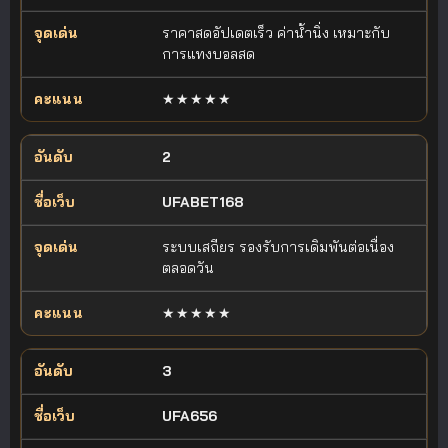
ราคาสดอัปเดตเร็ว ค่าน้ำนิ่ง เหมาะกับ
การแทงบอลสด
★★★★★
2
UFABET168
ระบบเสถียร รองรับการเดิมพันต่อเนื่อง
ตลอดวัน
★★★★★
3
UFA656