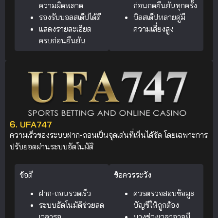
ความผิดพลาด
ก่อนกดยืนยันทุกครั้ง
รองรับบอลสเต็ปได้ดี
บิลสเต็ปหลายคู่มี
แสดงรายละเอียด
ความเสี่ยงสูง
ครบก่อนยืนยัน
6. UFA747
ความเร็วของระบบฝาก-ถอนเป็นจุดเด่นที่เห็นได้ชัด โดยเฉพาะการ
ปรับยอดผ่านระบบอัตโนมัติ
ข้อดี
ข้อควรระวัง
ฝาก-ถอนรวดเร็ว
ควรตรวจสอบข้อมูล
ระบบอัตโนมัติช่วยลด
บัญชีให้ถูกต้อง
เวลารอ
บางช่วงเวลาอาจมี