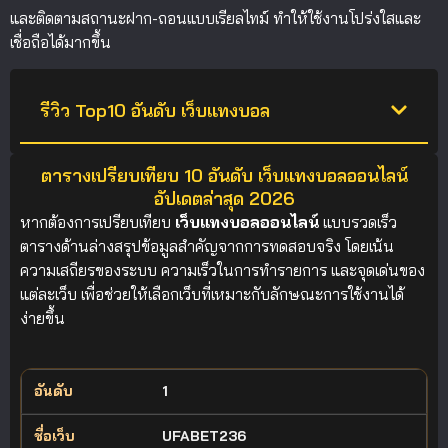
และติดตามสถานะฝาก-ถอนแบบเรียลไทม์ ทำให้ใช้งานโปร่งใสและ
เชื่อถือได้มากขึ้น
รีวิว Top10 อันดับ เว็บแทงบอล
ตารางเปรียบเทียบ 10 อันดับ เว็บแทงบอลออนไลน์
อัปเดตล่าสุด 2026
หากต้องการเปรียบเทียบ
เว็บแทงบอลออนไลน์
แบบรวดเร็ว
ตารางด้านล่างสรุปข้อมูลสำคัญจากการทดสอบจริง โดยเน้น
ความเสถียรของระบบ ความเร็วในการทำรายการ และจุดเด่นของ
แต่ละเว็บ เพื่อช่วยให้เลือกเว็บที่เหมาะกับลักษณะการใช้งานได้
ง่ายขึ้น
1
อันดับ
ชื่อเว็บ
จุดเด่นจากการทดสอบจริง
คะแนน
UFABET236