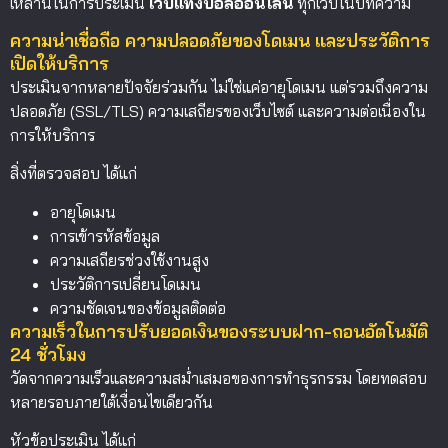
เหล่านี้ในการประเมิน
เว็บแทงบอลออนไลน์
ทุกเว็บในบทความ
ความน่าเชื่อถือ ความปลอดภัยของโดเมน และประวัติการ
เปิดให้บริการ
ประเมินจากหลายปัจจัยร่วมกัน ไม่ใช่แค่อายุโดเมน แต่รวมถึงความ
ปลอดภัย (SSL/TLS) ความเสถียรของเว็บไซต์ และความต่อเนื่องใน
การให้บริการ
สิ่งที่ตรวจสอบ ได้แก่
อายุโดเมน
การเข้ารหัสข้อมูล
ความเสถียรช่วงใช้งานสูง
ประวัติการเปลี่ยนโดเมน
ความชัดเจนของข้อมูลติดต่อ
ความเร็วในการปรับยอดเงินของระบบฝาก-ถอนอัตโนมัติ
24 ชั่วโมง
วัดจากความเร็วและความสม่ำเสมอของการทำธุรกรรม โดยทดสอบ
หลายรอบภายใต้เงื่อนไขเดียวกัน
หัวข้อประเมิน ได้แก่