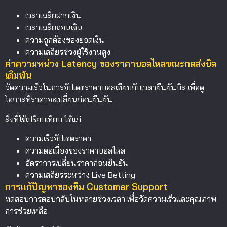
เวลาเฉลี่ยฝากเงิน
เวลาเฉลี่ยถอนเงิน
ความถูกต้องของยอดเงิน
ความเสถียรช่วงผู้ใช้งานสูง
ค่าความหน่วง Latency ของราคาบอลไหลขณะกดส่งบิล
เดิมพัน
วัดความเร็วในการอัปเดตราคาบอลเทียบกับเวลายืนยันบิล เพื่อดู
โอกาสที่ราคาจะเปลี่ยนก่อนยืนยัน
สิ่งที่ใช้เปรียบเทียบ ได้แก่
ความเร็วอัปเดตราคา
ความต่อเนื่องของราคาบอลไหล
อัตราการเปลี่ยนราคาก่อนยืนยัน
ความเสถียรระหว่าง Live Betting
การแก้ปัญหาของทีม Customer Support
ทดสอบการตอบกลับในหลายช่วงเวลา เพื่อวัดความเร็วและคุณภาพ
การช่วยเหลือ