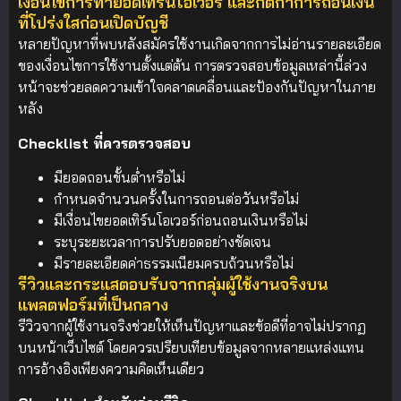
เงื่อนไขการทำยอดเทิร์นโอเวอร์ และกติกาการถอนเงิน
ที่โปร่งใสก่อนเปิดบัญชี
หลายปัญหาที่พบหลังสมัครใช้งานเกิดจากการไม่อ่านรายละเอียด
ของเงื่อนไขการใช้งานตั้งแต่ต้น การตรวจสอบข้อมูลเหล่านี้ล่วง
หน้าจะช่วยลดความเข้าใจคลาดเคลื่อนและป้องกันปัญหาในภาย
หลัง
Checklist ที่ควรตรวจสอบ
มียอดถอนขั้นต่ำหรือไม่
กำหนดจำนวนครั้งในการถอนต่อวันหรือไม่
มีเงื่อนไขยอดเทิร์นโอเวอร์ก่อนถอนเงินหรือไม่
ระบุระยะเวลาการปรับยอดอย่างชัดเจน
มีรายละเอียดค่าธรรมเนียมครบถ้วนหรือไม่
รีวิวและกระแสตอบรับจากกลุ่มผู้ใช้งานจริงบน
แพลตฟอร์มที่เป็นกลาง
รีวิวจากผู้ใช้งานจริงช่วยให้เห็นปัญหาและข้อดีที่อาจไม่ปรากฏ
บนหน้าเว็บไซต์ โดยควรเปรียบเทียบข้อมูลจากหลายแหล่งแทน
การอ้างอิงเพียงความคิดเห็นเดียว