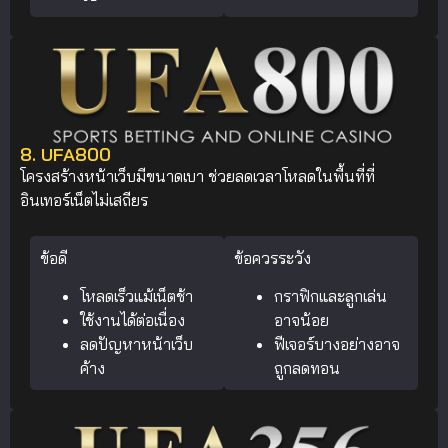
8. UFA800
โครงสร้างหน้าเว็บมีขนาดเบา ช่วยลดเวลาโหลดในพื้นที่ที่
อินเทอร์เน็ตไม่เสถียร
ข้อดี
ข้อควรระวัง
โหลดเร็วแม้เน็ตช้า
กราฟิกและลูกเล่น
ใช้งานได้ต่อเนื่อง
อาจน้อย
ลดปัญหาหน้าเว็บ
ฟีเจอร์บางอย่างอาจ
ค้าง
ถูกลดทอน