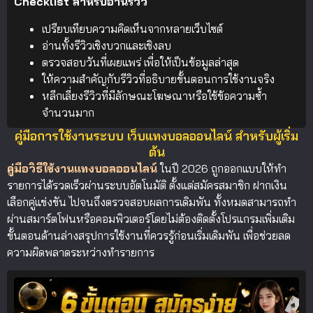
Checklist สำหรับอ่านรีวิว
เปรียบเทียบความคิดเห็นจากหลายเว็บไซต์
อ่านทั้งรีวิวเชิงบวกและเชิงลบ
ตรวจสอบวันที่เผยแพร่ เพื่อให้เป็นข้อมูลล่าสุด
ให้ความสำคัญกับรีวิวที่อธิบายขั้นตอนการใช้งานจริง
หลีกเลี่ยงรีวิวที่มีลักษณะโฆษณาหรือใช้ข้อความซ้ำ
จำนวนมาก
คู่มือการใช้งานระบบ เว็บแทงบอลออนไลน์ สำหรับผู้เริ่ม
ต้น
คู่มือวิธีใช้งานแทงบอลออนไลน์
ในปี 2026 ถูกออกแบบให้ทำ
รายการได้รวดเร็วผ่านระบบอัตโนมัติ ตั้งแต่สมัครสมาชิก ฝากเงิน
เลือกคู่แข่งขัน ไปจนถึงตรวจสอบผลการเดิมพัน ทั้งหมดสามารถทำ
ผ่านสมาร์ตโฟนหรือคอมพิวเตอร์โดยไม่ต้องติดตั้งโปรแกรมเพิ่มเติม
ขั้นตอนด้านล่างสรุปการใช้งานที่ควรรู้ก่อนเริ่มเดิมพัน เพื่อช่วยลด
ความผิดพลาดระหว่างทำรายการ