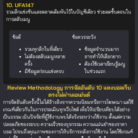
10. UFA147
รวมลีกแข่งขันและตลาดเดิมพันไว้ในบัญชีเดียว ช่วยลดขั้นตอนใน
การสลับเมนู
ข้อดี
ข้อควรระวัง
รวมทุกลีกในที่เดียว
ข้อมูลจำนวนมาก
ไม่ต้องสลับเมนูหลาย
อาจทำให้เลือกยาก
ครั้ง
ต้องใช้เวลาเรียนรู้เมนู
มีข้อมูลก่อนแข่งครบ
ในช่วงแรก
Review Methodology การจัดอันดับ 10 แทงบอลเว็บ
ตรงไม่ผ่านเอเย่นต์
การจัดอันดับครั้งนี้ไม่ได้อ้างอิงจากความนิยมหรือการโฆษณา แต่ใช้
เกณฑ์เดียวกันในการประเมินทุกเว็บไซต์ เพื่อให้เปรียบเทียบได้อย่าง
เป็นธรรม เน้นปัจจัยที่ผู้ใช้งานพบได้จริงระหว่างใช้งาน ตั้งแต่ความ
ปลอดภัยของระบบ ความเร็วของธุรกรรม ความแม่นยำของราคา
บอล ไปจนถึงคุณภาพของการให้บริการหลังการใช้งาน โดยใช้เกณฑ์