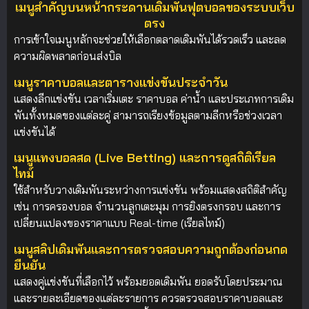
เมนูสำคัญบนหน้ากระดานเดิมพันฟุตบอลของระบบเว็บ
ตรง
การเข้าใจเมนูหลักจะช่วยให้เลือกตลาดเดิมพันได้รวดเร็ว และลด
ความผิดพลาดก่อนส่งบิล
เมนูราคาบอลและตารางแข่งขันประจำวัน
แสดงลีกแข่งขัน เวลาเริ่มเตะ ราคาบอล ค่าน้ำ และประเภทการเดิม
พันทั้งหมดของแต่ละคู่ สามารถเรียงข้อมูลตามลีกหรือช่วงเวลา
แข่งขันได้
เมนูแทงบอลสด (Live Betting) และการดูสถิติเรียล
ไทม์
ใช้สำหรับวางเดิมพันระหว่างการแข่งขัน พร้อมแสดงสถิติสำคัญ
เช่น การครองบอล จำนวนลูกเตะมุม การยิงตรงกรอบ และการ
เปลี่ยนแปลงของราคาแบบ Real-time (เรียลไทม์)
เมนูสลิปเดิมพันและการตรวจสอบความถูกต้องก่อนกด
ยืนยัน
แสดงคู่แข่งขันที่เลือกไว้ พร้อมยอดเดิมพัน ยอดรับโดยประมาณ
และรายละเอียดของแต่ละรายการ ควรตรวจสอบราคาบอลและ