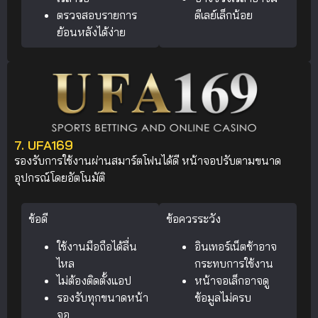
ตรวจสอบรายการ
ดีเลย์เล็กน้อย
ย้อนหลังได้ง่าย
7. UFA169
รองรับการใช้งานผ่านสมาร์ตโฟนได้ดี หน้าจอปรับตามขนาด
อุปกรณ์โดยอัตโนมัติ
ข้อดี
ข้อควรระวัง
ใช้งานมือถือได้ลื่น
อินเทอร์เน็ตช้าอาจ
ไหล
กระทบการใช้งาน
ไม่ต้องติดตั้งแอป
หน้าจอเล็กอาจดู
รองรับทุกขนาดหน้า
ข้อมูลไม่ครบ
จอ