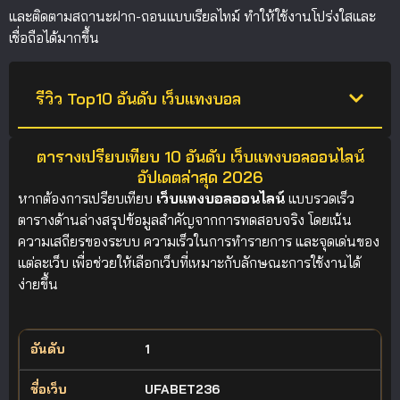
และติดตามสถานะฝาก-ถอนแบบเรียลไทม์ ทำให้ใช้งานโปร่งใสและ
เชื่อถือได้มากขึ้น
รีวิว Top10 อันดับ เว็บแทงบอล
ตารางเปรียบเทียบ 10 อันดับ เว็บแทงบอลออนไลน์
อัปเดตล่าสุด 2026
หากต้องการเปรียบเทียบ
เว็บแทงบอลออนไลน์
แบบรวดเร็ว
ตารางด้านล่างสรุปข้อมูลสำคัญจากการทดสอบจริง โดยเน้น
ความเสถียรของระบบ ความเร็วในการทำรายการ และจุดเด่นของ
แต่ละเว็บ เพื่อช่วยให้เลือกเว็บที่เหมาะกับลักษณะการใช้งานได้
ง่ายขึ้น
1
อันดับ
ชื่อเว็บ
จุดเด่นจากการทดสอบจริง
คะแนน
UFABET236