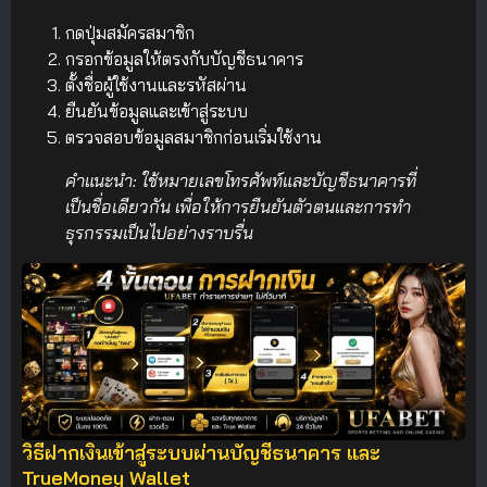
กดปุ่มสมัครสมาชิก
กรอกข้อมูลให้ตรงกับบัญชีธนาคาร
ตั้งชื่อผู้ใช้งานและรหัสผ่าน
ยืนยันข้อมูลและเข้าสู่ระบบ
ตรวจสอบข้อมูลสมาชิกก่อนเริ่มใช้งาน
คำแนะนำ: ใช้หมายเลขโทรศัพท์และบัญชีธนาคารที่
เป็นชื่อเดียวกัน เพื่อให้การยืนยันตัวตนและการทำ
ธุรกรรมเป็นไปอย่างราบรื่น
วิธีฝากเงินเข้าสู่ระบบผ่านบัญชีธนาคาร และ
TrueMoney Wallet