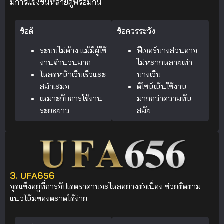
มีการแข่งขันหลายคู่พร้อมกัน
ข้อดี
ข้อควรระวัง
ระบบไม่ค้าง แม้มีผู้ใช้
ฟีเจอร์บางส่วนอาจ
งานจำนวนมาก
ไม่หลากหลายเท่า
โหลดหน้าเว็บเร็วและ
บางเว็บ
สม่ำเสมอ
ดีไซน์เน้นใช้งาน
เหมาะกับการใช้งาน
มากกว่าความทัน
ระยะยาว
สมัย
3. UFA656
จุดแข็งอยู่ที่การอัปเดตราคาบอลไหลอย่างต่อเนื่อง ช่วยติดตาม
แนวโน้มของตลาดได้ง่าย