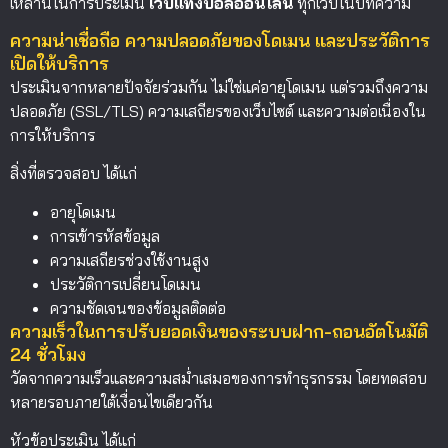
เหล่านี้ในการประเมิน
เว็บแทงบอลออนไลน์
ทุกเว็บในบทความ
ความน่าเชื่อถือ ความปลอดภัยของโดเมน และประวัติการ
เปิดให้บริการ
ประเมินจากหลายปัจจัยร่วมกัน ไม่ใช่แค่อายุโดเมน แต่รวมถึงความ
ปลอดภัย (SSL/TLS) ความเสถียรของเว็บไซต์ และความต่อเนื่องใน
การให้บริการ
สิ่งที่ตรวจสอบ ได้แก่
อายุโดเมน
การเข้ารหัสข้อมูล
ความเสถียรช่วงใช้งานสูง
ประวัติการเปลี่ยนโดเมน
ความชัดเจนของข้อมูลติดต่อ
ความเร็วในการปรับยอดเงินของระบบฝาก-ถอนอัตโนมัติ
24 ชั่วโมง
วัดจากความเร็วและความสม่ำเสมอของการทำธุรกรรม โดยทดสอบ
หลายรอบภายใต้เงื่อนไขเดียวกัน
หัวข้อประเมิน ได้แก่