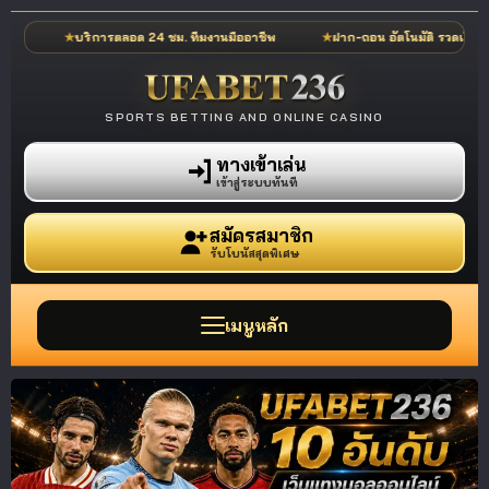
บริการตลอด 24 ชม. ทีมงานมืออาชีพ
ฝาก-ถอน อัตโนมัติ รวดเร็วภายในไม่กี่วินา
SPORTS BETTING AND ONLINE CASINO
ทางเข้าเล่น
เข้าสู่ระบบทันที
สมัครสมาชิก
รับโบนัสสุดพิเศษ
เมนูหลัก
รีวิวเว็บแทงบอลออนไลน์
10 อันดับ เว็บตรงไม่ผ่าน