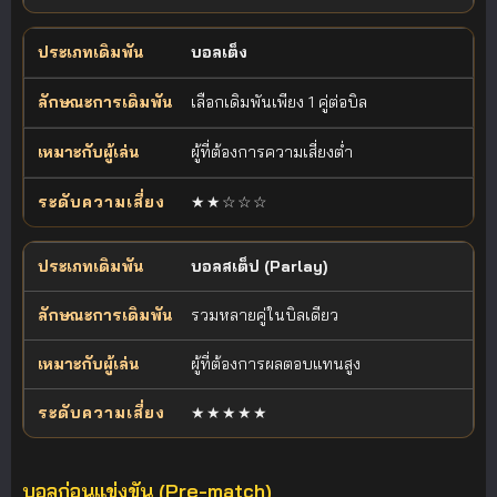
บอลเต็ง
เลือกเดิมพันเพียง 1 คู่ต่อบิล
ผู้ที่ต้องการความเสี่ยงต่ำ
★★☆☆☆
บอลสเต็ป (Parlay)
รวมหลายคู่ในบิลเดียว
ผู้ที่ต้องการผลตอบแทนสูง
★★★★★
บอลก่อนแข่งขัน (Pre-match)