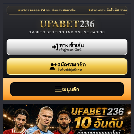
บริการตลอด 24 ชม. ทีมงานมืออาชีพ
ฝาก-ถอน อัตโนมัติ รวดเร็วภายในไม่กี่วิน
SPORTS BETTING AND ONLINE CASINO
ทางเข้าเล่น
เข้าสู่ระบบทันที
สมัครสมาชิก
รับโบนัสสุดพิเศษ
เมนูหลัก
รีวิวเว็บแทงบอลออนไลน์
10 อันดับ เว็บตรงไม่ผ่าน