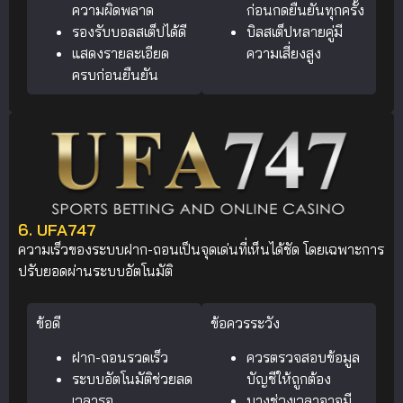
ความผิดพลาด
ก่อนกดยืนยันทุกครั้ง
รองรับบอลสเต็ปได้ดี
บิลสเต็ปหลายคู่มี
แสดงรายละเอียด
ความเสี่ยงสูง
ครบก่อนยืนยัน
6. UFA747
ความเร็วของระบบฝาก-ถอนเป็นจุดเด่นที่เห็นได้ชัด โดยเฉพาะการ
ปรับยอดผ่านระบบอัตโนมัติ
ข้อดี
ข้อควรระวัง
ฝาก-ถอนรวดเร็ว
ควรตรวจสอบข้อมูล
ระบบอัตโนมัติช่วยลด
บัญชีให้ถูกต้อง
เวลารอ
บางช่วงเวลาอาจมี