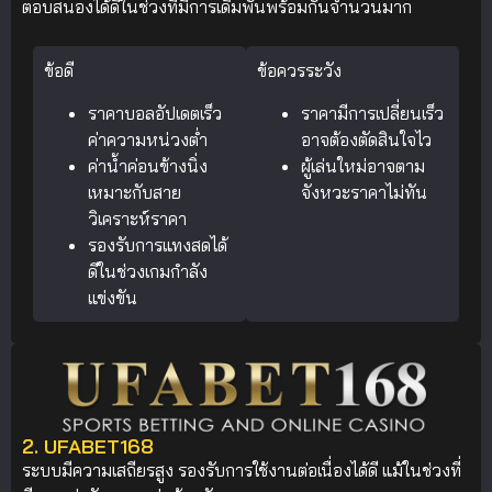
ตอบสนองได้ดีในช่วงที่มีการเดิมพันพร้อมกันจำนวนมาก
ข้อดี
ข้อควรระวัง
ราคาบอลอัปเดตเร็ว
ราคามีการเปลี่ยนเร็ว
ค่าความหน่วงต่ำ
อาจต้องตัดสินใจไว
ค่าน้ำค่อนข้างนิ่ง
ผู้เล่นใหม่อาจตาม
เหมาะกับสาย
จังหวะราคาไม่ทัน
วิเคราะห์ราคา
รองรับการแทงสดได้
ดีในช่วงเกมกำลัง
แข่งขัน
2. UFABET168
ระบบมีความเสถียรสูง รองรับการใช้งานต่อเนื่องได้ดี แม้ในช่วงที่