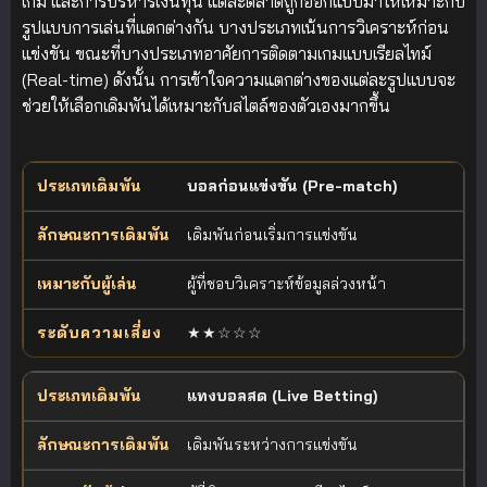
เกม และการบริหารเงินทุน แต่ละตลาดถูกออกแบบมาให้เหมาะกับ
รูปแบบการเล่นที่แตกต่างกัน บางประเภทเน้นการวิเคราะห์ก่อน
แข่งขัน ขณะที่บางประเภทอาศัยการติดตามเกมแบบเรียลไทม์
(Real-time) ดังนั้น การเข้าใจความแตกต่างของแต่ละรูปแบบจะ
ช่วยให้เลือกเดิมพันได้เหมาะกับสไตล์ของตัวเองมากขึ้น
ตารางเปรียบเทียบประเภทการเดิมพันฟุตบอล ลักษณะการเดิมพัน ผู้เล่นท
บอลก่อนแข่งขัน (Pre-match)
ประเภทเดิมพัน
ลักษณะการเดิมพัน
เหมาะกับผู้เล่น
เดิมพันก่อนเริ่มการแข่งขัน
ผู้ที่ชอบวิเคราะห์ข้อมูลล่วงหน้า
★★☆☆☆
แทงบอลสด (Live Betting)
เดิมพันระหว่างการแข่งขัน