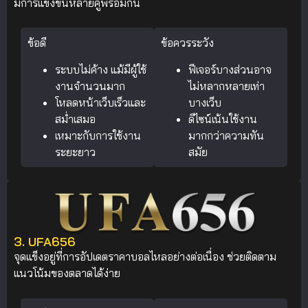
มีการแข่งขันหลายคู่พร้อมกัน
ข้อดี
ข้อควรระวัง
ระบบไม่ค้าง แม้มีผู้ใช้
ฟีเจอร์บางส่วนอาจ
งานจำนวนมาก
ไม่หลากหลายเท่า
โหลดหน้าเว็บเร็วและ
บางเว็บ
สม่ำเสมอ
ดีไซน์เน้นใช้งาน
เหมาะกับการใช้งาน
มากกว่าความทัน
ระยะยาว
สมัย
3. UFA656
จุดแข็งอยู่ที่การอัปเดตราคาบอลไหลอย่างต่อเนื่อง ช่วยติดตาม
แนวโน้มของตลาดได้ง่าย