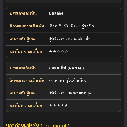
บอลเต็ง
เลือกเดิมพันเพียง 1 คู่ต่อบิล
ผู้ที่ต้องการความเสี่ยงต่ำ
★★☆☆☆
บอลสเต็ป (Parlay)
รวมหลายคู่ในบิลเดียว
ผู้ที่ต้องการผลตอบแทนสูง
★★★★★
บอลก่อนแข่งขัน (Pre-match)