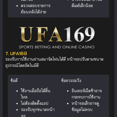
ตรวจสอบรายการ
ดีเลย์เล็กน้อย
ย้อนหลังได้ง่าย
7. UFA169
รองรับการใช้งานผ่านสมาร์ตโฟนได้ดี หน้าจอปรับตามขนาด
อุปกรณ์โดยอัตโนมัติ
ข้อดี
ข้อควรระวัง
ใช้งานมือถือได้ลื่น
อินเทอร์เน็ตช้าอาจ
ไหล
กระทบการใช้งาน
ไม่ต้องติดตั้งแอป
หน้าจอเล็กอาจดู
รองรับทุกขนาดหน้า
ข้อมูลไม่ครบ
จอ