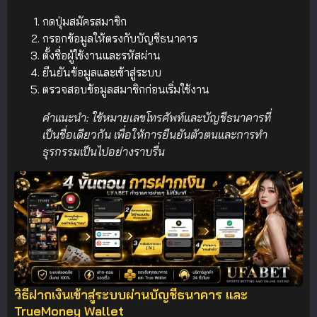
กดปุ่มสมัครสมาชิก
กรอกข้อมูลให้ตรงกับบัญชีธนาคาร
ตั้งชื่อผู้ใช้งานและรหัสผ่าน
ยืนยันข้อมูลและเข้าสู่ระบบ
ตรวจสอบข้อมูลสมาชิกก่อนเริ่มใช้งาน
คำแนะนำ: ใช้หมายเลขโทรศัพท์และบัญชีธนาคารที่
เป็นชื่อเดียวกัน เพื่อให้การยืนยันตัวตนและการทำ
ธุรกรรมเป็นไปอย่างราบรื่น
วิธีฝากเงินเข้าสู่ระบบผ่านบัญชีธนาคาร และ
TrueMoney Wallet