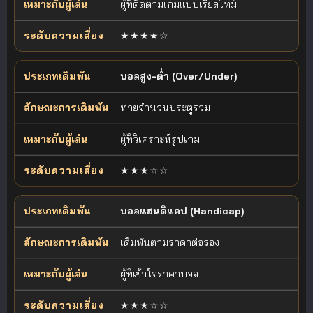
ผู้ที่ติดตามเกมแบบเรียลไทม์
★★★★☆
บอลสูง-ต่ำ (Over/Under)
ทายจำนวนประตูรวม
ผู้ที่วิเคราะห์รูปเกม
★★★☆☆
บอลแฮนดิแคป (Handicap)
เดิมพันตามราคาต่อรอง
ผู้ที่เข้าใจราคาบอล
★★★☆☆