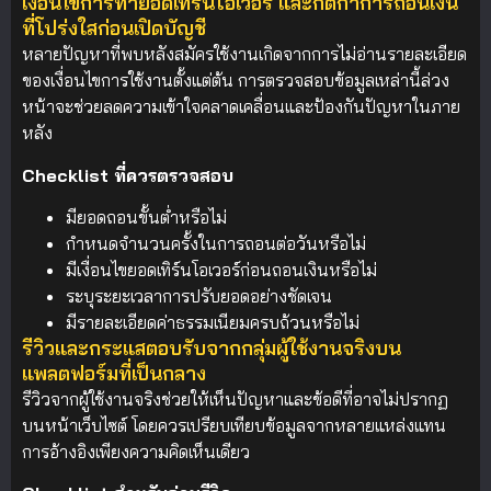
เงื่อนไขการทำยอดเทิร์นโอเวอร์ และกติกาการถอนเงิน
ที่โปร่งใสก่อนเปิดบัญชี
หลายปัญหาที่พบหลังสมัครใช้งานเกิดจากการไม่อ่านรายละเอียด
ของเงื่อนไขการใช้งานตั้งแต่ต้น การตรวจสอบข้อมูลเหล่านี้ล่วง
หน้าจะช่วยลดความเข้าใจคลาดเคลื่อนและป้องกันปัญหาในภาย
หลัง
Checklist ที่ควรตรวจสอบ
มียอดถอนขั้นต่ำหรือไม่
กำหนดจำนวนครั้งในการถอนต่อวันหรือไม่
มีเงื่อนไขยอดเทิร์นโอเวอร์ก่อนถอนเงินหรือไม่
ระบุระยะเวลาการปรับยอดอย่างชัดเจน
มีรายละเอียดค่าธรรมเนียมครบถ้วนหรือไม่
รีวิวและกระแสตอบรับจากกลุ่มผู้ใช้งานจริงบน
แพลตฟอร์มที่เป็นกลาง
รีวิวจากผู้ใช้งานจริงช่วยให้เห็นปัญหาและข้อดีที่อาจไม่ปรากฏ
บนหน้าเว็บไซต์ โดยควรเปรียบเทียบข้อมูลจากหลายแหล่งแทน
การอ้างอิงเพียงความคิดเห็นเดียว