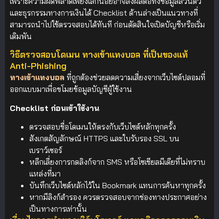
เพราะความผิดพลาดเพียงเล็กน้อยอาจส่งผลต่อทั้งข้อมูลส่วนตัว
และธุรกรรมทางการเงินได้ Checklist ด้านล่างเป็นแนวทางที่
สามารถนำไปใช้ตรวจสอบได้ทันที ก่อนตัดสินใจเปิดบัญชีหรือเริ่ม
เดิมพัน
วิธีตรวจสอบโดเมน ทางเข้าแทงบอล ที่เป็นของแท้
Anti-Phishing
ทางเข้าแทงบอล
ที่ถูกต้องช่วยลดความเสี่ยงจากเว็บไซต์ปลอมที่
ออกแบบมาเพื่อขโมยข้อมูลบัญชีผู้ใช้งาน
Checklist ก่อนเข้าใช้งาน
ตรวจสอบชื่อโดเมนให้ตรงกับเว็บไซต์หลักทุกครั้ง
สังเกตสัญลักษณ์ HTTPS และใบรับรอง SSL บน
เบราว์เซอร์
หลีกเลี่ยงการกดลิงก์จาก SMS หรือโซเชียลมีเดียที่ไม่ทราบ
แหล่งที่มา
บันทึกเว็บไซต์หลักไว้ใน Bookmark แทนการค้นหาทุกครั้ง
หากมีลิงก์สำรอง ควรตรวจสอบจากช่องทางประกาศอย่าง
เป็นทางการเท่านั้น