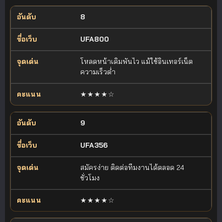
8
UFA800
โหลดหน้าเดิมพันไว แม้ใช้อินเทอร์เน็ต
ความเร็วต่ำ
★★★★☆
9
UFA356
สมัครง่าย ติดต่อทีมงานได้ตลอด 24
ชั่วโมง
★★★★☆