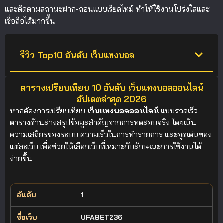
และติดตามสถานะฝาก-ถอนแบบเรียลไทม์ ทำให้ใช้งานโปร่งใสและ
เชื่อถือได้มากขึ้น
รีวิว Top10 อันดับ เว็บแทงบอล
ตารางเปรียบเทียบ 10 อันดับ เว็บแทงบอลออนไลน์
อัปเดตล่าสุด 2026
หากต้องการเปรียบเทียบ
เว็บแทงบอลออนไลน์
แบบรวดเร็ว
ตารางด้านล่างสรุปข้อมูลสำคัญจากการทดสอบจริง โดยเน้น
ความเสถียรของระบบ ความเร็วในการทำรายการ และจุดเด่นของ
แต่ละเว็บ เพื่อช่วยให้เลือกเว็บที่เหมาะกับลักษณะการใช้งานได้
ง่ายขึ้น
1
อันดับ
ชื่อเว็บ
จุดเด่นจากการทดสอบจริง
คะแนน
UFABET236