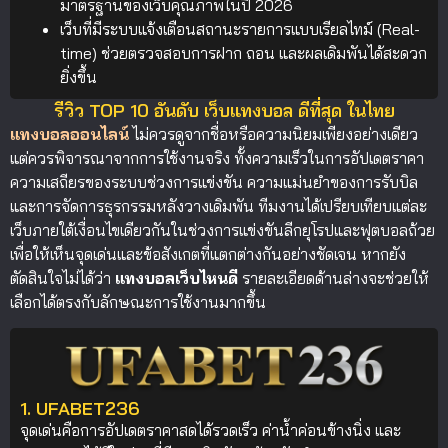
มาตรฐานของเว็บคุณภาพในปี 2026
เว็บที่มีระบบแจ้งเตือนสถานะรายการแบบเรียลไทม์ (Real-
time) ช่วยตรวจสอบการฝาก ถอน และผลเดิมพันได้สะดวก
ยิ่งขึ้น
รีวิว TOP 10 อันดับ เว็บแทงบอล ดีที่สุด ในไทย
แทงบอลออนไลน์
ไม่ควรดูจากชื่อหรือความนิยมเพียงอย่างเดียว
แต่ควรพิจารณาจากการใช้งานจริง ทั้งความเร็วในการอัปเดตราคา
ความเสถียรของระบบช่วงการแข่งขัน ความแม่นยำของการรับบิล
และการจัดการธุรกรรมหลังวางเดิมพัน ทีมงานได้เปรียบเทียบแต่ละ
เว็บภายใต้เงื่อนไขเดียวกันในช่วงการแข่งขันลีกยุโรปและฟุตบอลถ้วย
เพื่อให้เห็นจุดเด่นและข้อสังเกตที่แตกต่างกันอย่างชัดเจน หากยัง
ตัดสินใจไม่ได้ว่า
แทงบอลเว็บไหนดี
รายละเอียดด้านล่างจะช่วยให้
เลือกได้ตรงกับลักษณะการใช้งานมากขึ้น
1. UFABET236
จุดเด่นคือการอัปเดตราคาสดได้รวดเร็ว ค่าน้ำค่อนข้างนิ่ง และ